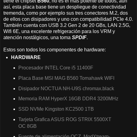
tiene el chipset
B560
, no es el mas potente de todos, aun
así, esta placa base tiene un despliegue de conectividad
tremenda, como por ejemplo sus tres conectores M.2, dos
de ellos con disipadores y uno con compatibilidad PCIe 4.0.
También cuenta con USB 3.2 Gen 2 de 20 GBs, LAN 2.5G,
Wifi 6E, una excelente refrigeración para los VRM y
atención nostálgicos, una toma
SPDIF
.
Estos son todos los componentes de hardware:
HARDWARE
Procesador INTEL Core i5 11400F
Placa Base MSI MAG B560 Tomahawk WIFI
Disipador NOCTUA NH-U9S chromax.black
Memoria RAM HyperX 16GB DDR4 3200MHz
SSD NVMe Kingston KC2500 1TB
Tarjeta Grafica ASUS ROG STRIX 5500XT
OC 8GB
Fuente de alimentación OCZ ModXtream-