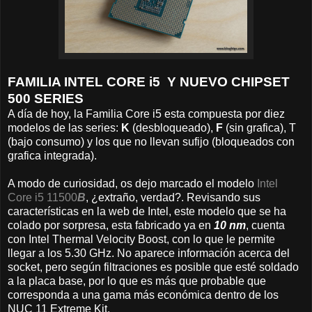
FAMILIA INTEL CORE i5 Y NUEVO CHIPSET
500 SERIES
A día de hoy, la Familia Core i5 esta compuesta por diez
modelos de las series:
K
(desbloqueado),
F
(sin grafica), T
(bajo consumo) y los que no llevan sufijo (bloqueados con
grafica integrada).
A modo de curiosidad, os dejo marcado el modelo
Intel
Core i5 11500
B
, ¿extraño, verdad?. Revisando sus
características en la web de Intel, este modelo que se ha
colado por sorpresa, esta fabricado ya en
10 nm
, cuenta
con Intel Thermal Velocity Boost, con lo que le permite
llegar a los 5.30 GHz. No aparece información acerca del
socket, pero según filtraciones es posible que esté soldado
a la placa base, por lo que es más que probable que
corresponda a una gama más económica dentro de los
NUC 11 Extreme Kit.