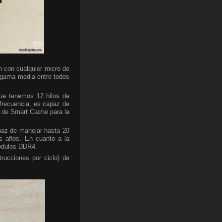
n con cualquier micro de
 gama media entre todos
 que tenemos 12 hilos de
u frecuencia, es capaz de
 de Smart Cache para la
paz de manejar hasta 20
os años. En cuanto a la
ódulos DDR4.
rucciones por ciclo) de