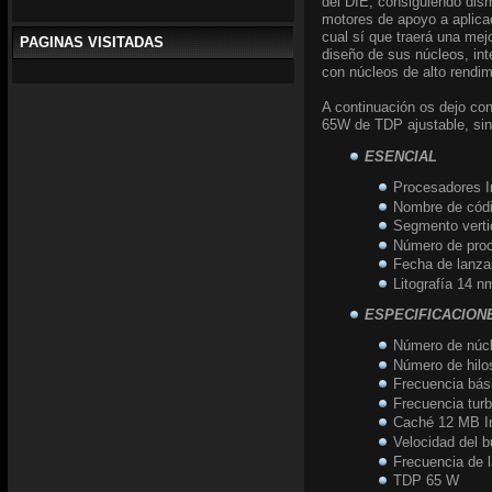
del DIE, consiguiendo dismi
motores de apoyo a aplicac
cual sí que traerá una mej
PAGINAS VISITADAS
diseño de sus núcleos, int
con núcleos de alto rendim
A continuación os dejo con
65W de TDP ajustable, sin 
ESENCIAL
Procesadores I
Nombre de códi
Segmento verti
Número de proc
Fecha de lanza
Litografía 14 n
ESPECIFICACION
Número de núc
Número de hilo
Frecuencia bás
Frecuencia tu
Caché 12 MB I
Velocidad del 
Frecuencia de 
TDP 65 W