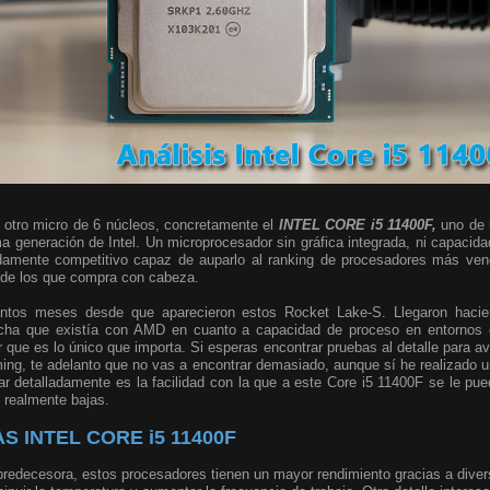
otro micro de 6 núcleos, concretamente el
INTEL CORE i5 11400F,
uno de 
a generación de Intel. Un microprocesador sin gráfica integrada, ni capacida
damente competitivo capaz de auparlo al ranking de procesadores más ven
 de los que compra con cabeza.
tos meses desde que aparecieron estos Rocket Lake-S. Llegaron hacie
cha que existía con AMD en cuanto a capacidad de proceso en entornos 
que es lo único que importa. Si esperas encontrar pruebas al detalle para ave
ing, te adelanto que no vas a encontrar demasiado, aunque sí he realizado 
r detalladamente es la facilidad con la que a este Core i5 11400F se le pu
 realmente bajas.
 INTEL CORE i5 11400F
predecesora, estos procesadores tienen un mayor rendimiento gracias a diver