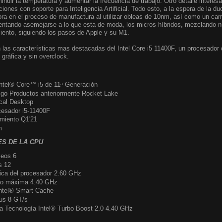
nuir la temperatura y aumentar la frecuencia de trabajo. Otro detalle interesa
iones con soporte para Inteligencia Artificial. Todo esto, a la espera de la d
ora en el proceso de manufactura al utilizar obleas de 10nm, así como un cam
entando asemejarse a lo que esta de moda, los micros híbridos, mezclando nú
iento, siguiendo los pasos de Apple y su M1.
 las características mas destacadas del Intel Core i5 11400F, un procesador d
gráfica y sin overclock.
ntel® Core™ i5 de 11ᵃ Generación
go Productos anteriormente Rocket Lake
cal Desktop
esador i5-11400F
miento Q1'21
m
ES DE LA CPU
leos 6
s 12
ica del procesador 2.60 GHz
rbo máxima 4.40 GHz
ntel® Smart Cache
bus 8 GT/s
la Tecnología Intel® Turbo Boost 2.0 4.40 GHz