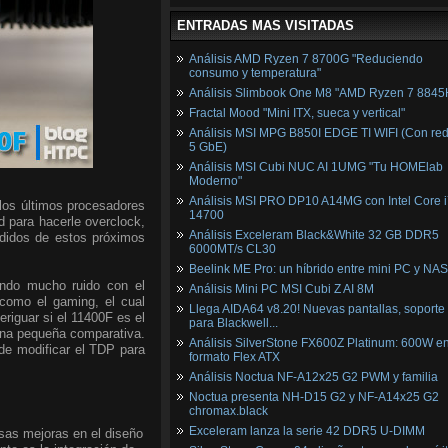
ENTRADAS MAS VISITADAS
Análisis AMD Ryzen 7 8700G "Reduciendo
consumo y temperatura"
Análisis Slimbook One M8 "AMD Ryzen 7 8845
Fractal Mood "Mini ITX, sueca y vertical"
Análisis MSI MPG B850I EDGE TI WIFI (Con red
5 GbE)
Análisis MSI Cubi NUC AI 1UMG "Tu HOMElab
Moderno"
Análisis MSI PRO DP10 A14MG con Intel Core i
los últimos procesadores
14700
d para hacerle overclock,
Análisis Exceleram Black&White 32 GB DDR5
didos de estos próximos
6000MT/s CL30
Beelink ME Pro: un híbrido entre mini PC y NAS
ndo mucho ruido con el
Análisis Mini PC MSI Cubi Z AI 8M
como el gaming, el cual
Llega AIDA64 v8.20! Nuevas pantallas, soporte
riguar si el 11400F es el
para Blackwell...
una pequeña comparativa.
Análisis SilverStone FX600Z Platinum: 600W e
ede modificar el TDP para
formato Flex ATX
Análisis Noctua NF-A12x25 G2 PWM y familia
Noctua presenta NH-D15 G2 y NF-A14x25 G2
chromax.black
Exceleram lanza la serie 42 DDR5 U-DIMM
sas mejoras en el diseño