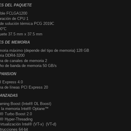
ES DEL PAQUETE
ible FCLGA1200
uración de CPU 1
 de solución térmica PCG 2019C
0°C
uete 37.5 mm x 37.5 mm
ES DE MEMORIA
oria máximo (depende del tipo de memoria) 128 GB
ria DDR4-3200
ma de canales de memoria 2
ho de banda de memoria 50 GB/s
PANSION
I Express 4.0
a de líneas PCI Express 20
VANZADAS
arning Boost (Intel® DL Boost)
 la memoria Intel® Optane™
el® Turbo Boost 2.0
el® Hyper-Threading
irtualización Intel® (VT-x) (VT-d)
trucciones 64-bit