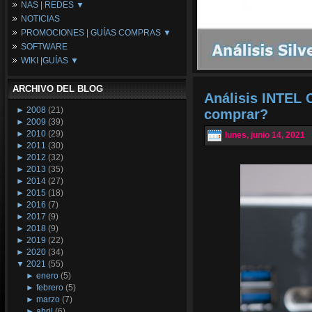
NAS | REDES ▼
Placas Base
NOTICIAS
Procesadores
NAS
PROMOCIONES | GUÍAS COMPRAS ▼
Periféricos
Espacio Synology
SOFTWARE
Refrigeración
Redes
Configuraciones Ordenadores
WIKI |GUÍAS ▼
Tarjetas Gráficas
Guías de Compras
Android PC
Promociones
Guías y Tutoriales
ARCHIVO DEL BLOG
Wikipedia
Análisis INTEL 
Tus Montajes
►
2008
(21)
comprar?
►
2009
(39)
►
2010
(29)
lunes, junio 14, 2021
►
2011
(30)
►
2012
(32)
►
2013
(35)
►
2014
(27)
►
2015
(18)
►
2016
(7)
►
2017
(9)
►
2018
(9)
►
2019
(22)
►
2020
(34)
▼
2021
(55)
►
enero
(5)
►
febrero
(5)
►
marzo
(7)
►
abril
(6)