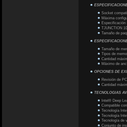
ESPECIFICACION
Socket compat
Máxima config
Especificación
TJUNCTION 10
Tamaño de paq
ESPECIFICACION
Tamaño de mem
Tipos de memo
Cantidad máxi
Máximo de anc
OPCIONES DE EX
Revisión de PC
Cantidad máxim
TECNOLOGIAS A
Intel® Deep Le
Compatible con
Tecnología Int
Tecnología Int
Tecnología de v
Conjunto de ins