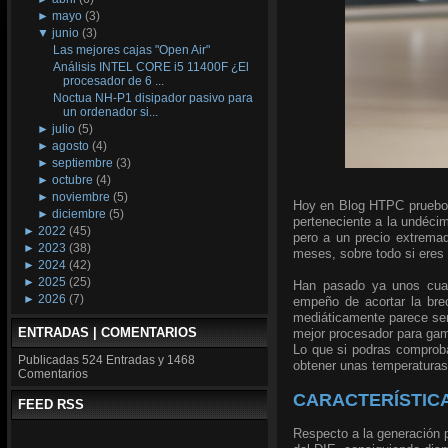
►
mayo
(3)
▼
junio
(3)
Las mejores cajas "Open Air"
Análisis INTEL CORE i5 11400F ¿El
procesador de 6 ...
Noctua NH-P1 disipador pasivo para
un ordenador si...
►
julio
(5)
►
agosto
(4)
►
septiembre
(3)
►
octubre
(4)
►
noviembre
(5)
Hoy en Blog HTPC pruebo 
►
diciembre
(5)
perteneciente a la undécim
►
2022
(45)
pero a un precio extrema
►
2023
(38)
meses, sobre todo si eres
►
2024
(42)
►
2025
(25)
Han pasado ya unos cuan
►
2026
(7)
empeño de acortar la bre
mediáticamente parece ser 
ENTRADAS | COMENTARIOS
mejor procesador para gam
Lo que si podras comproba
Publicadas
524 Entradas y
1468
obtener unas temperaturas
Comentarios
CARACTERÍSTICAS
FEED RSS
Respecto a la generación 