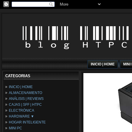
INICIO | HOME
MINI
CATEGORIAS
INICIO | HOME
ALMACENAMIENTO
ANÁLISIS | REVIEWS
CAJAS | SFF | HTPC
ELECTRÓNICA
HARDWARE ▼
HOGAR INTELIGENTE
Fuentes de Alimentación
MINI PC
Memória RAM