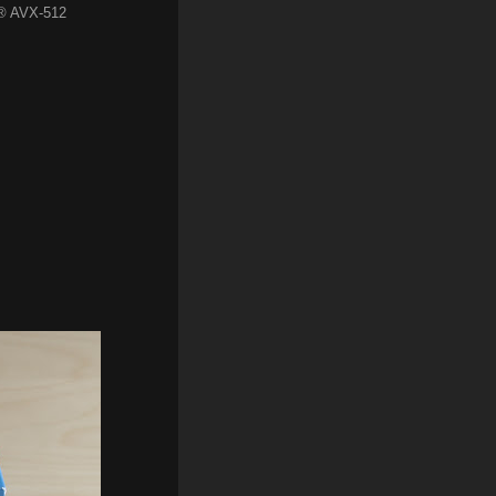
l® AVX-512