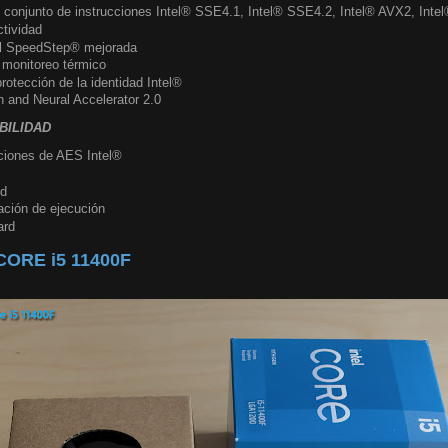
 conjunto de instrucciones Intel® SSE4.1, Intel® SSE4.2, Intel® AVX2, Inte
ctividad
el SpeedStep® mejorada
 monitoreo térmico
rotección de la identidad Intel®
 and Neural Accelerator 2.0
BILIDAD
ciones de AES Intel®
rd
ación de ejecución
ard
ORE i5 11400F