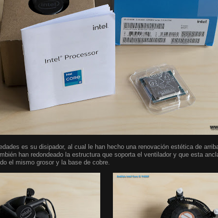
edades es su disipador, al cual le han hecho una renovación estética de arrib
ambién han redondeado la estructura que soporta el ventilador y que esta ancl
ndo el mismo grosor y la base de cobre.