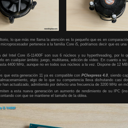
ltorio, lo que más me llama la atención es lo pequeño que es en comparació
microprocesador pertenece a la familia Core i5, podríamos decir que es una
ica del Intel Core i5-11400F son sus 6 núcleos y su hyperthreading, por lo
zarlo en cualquier ámbito: juego, multitarea, edición de video. En cuanto a s
asta 4400 MHz, aunque no en todos sus núcleos a la vez. Dispone de 12 MB
.
es que esta generación 11 ya es compatible con
PCIexpress 4.0
, siendo ca
a almacenamiento, algo de lo que su competencia lleva disfrutando casi d
 han actualizado, admitiendo por defecto una frecuencia de 3200 MHz en m
miten a esta nueva generación un aumento de rendimiento de su IPC (inst
contando con que se mantiene el tamaño de la oblea.