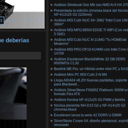
Análisis Slimbook One M9 con AMD AI 9 HX 37
Presentada la edición chromax.black del Noctu
NF‑A12x25 G2 (120mm)
Análisis MSI Cubi NUC AI+ 3MG "Intel Core Ultr
1
2
3
4
5
6
7
8
386H"
Análisis MSI MPG B850I EDGE TI WIFI (Con red
5 GbE)
ue deberías
Análisis MSI Cubi NUC AI 1UMG "Tu HOMElab
Moderno"
Análisis MSI PRO DP10 A14MG con Intel Core i
14700
Análisis Exceleram Black&White 32 GB DDR5
6000MT/s CL30
Beelink ME Pro: un híbrido entre mini PC y NAS
Análisis Mini PC MSI Cubi Z AI 8M
Llega AIDA64 v8.20! Nuevas pantallas, soporte
para Blackwell...
Análisis SilverStone FX600Z Platinum: 600W e
formato Flex ATX
Análisis Noctua NF-A12x25 G2 PWM y familia
Noctua presenta NH-D15 G2 y NF-A14x25 G2
chromax.black
Exceleram lanza la serie 42 DDR5 U-DIMM
SilverStone Crown 04: diseño atemporal, espíri
renovado