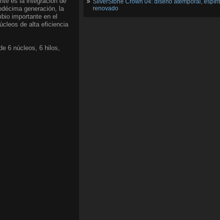
nte es la integración de
SilverStone Crown 04: diseño atemporal, espíri
uodécima generación, la
renovado
bio importante en el
cleos de alta eficiencia
e 6 núcleos, 6 hilos,