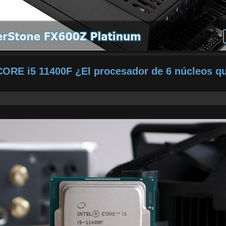
CORE i5 11400F ¿El procesador de 6 núcleos q