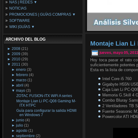
NAS | REDES ▼
Placas Base
NOTICIAS
Procesadores
NAS
PROMOCIONES | GUÍAS COMPRAS ▼
Periféricos
Espacio Synology
SOFTWARE
Refrigeración
Redes
Configuraciones Ordenadores
WIKI |GUÍAS ▼
Tarjetas Gráficas
Guías de Compras
Android PC
Promociones
Guías y Tutoriales
ARCHIVO DEL BLOG
Wikipedia
Montaje Lian L
Tus Montajes
►
2008
(21)
jueves, mayo 05, 201
►
2009
(39)
►
2010
(29)
Hoy toca pasar el rato c
▼
2011
(30)
suficientemente potentes p
►
enero
(3)
Esta es la lista de compo
►
febrero
(4)
Intel Core i5 760
►
marzo
(1)
Gigabyte H55N US
►
abril
(4)
Caja Lian Li PC-Q0
▼
mayo
(3)
Memoria G.Skill 4
ZOTAC FUSION-ITX WiFi A series
Combo Bluray Sam
Montaje Lian Li PC-Q08 Gaming M-
ITX HTPC
2 Ventiladores TB S
Guía para configurar la salida HDMI
Fuente Seasonic M
en Windows 7
Powercolor ATI HD
►
junio
(4)
►
julio
(1)
►
agosto
(1)
►
septiembre
(2)