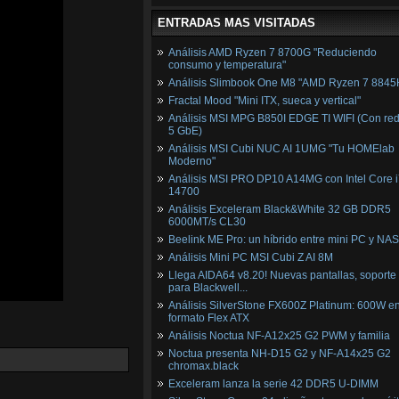
ENTRADAS MAS VISITADAS
Análisis AMD Ryzen 7 8700G "Reduciendo
consumo y temperatura"
Análisis Slimbook One M8 "AMD Ryzen 7 8845
Fractal Mood "Mini ITX, sueca y vertical"
Análisis MSI MPG B850I EDGE TI WIFI (Con red
5 GbE)
Análisis MSI Cubi NUC AI 1UMG "Tu HOMElab
Moderno"
Análisis MSI PRO DP10 A14MG con Intel Core i
14700
Análisis Exceleram Black&White 32 GB DDR5
6000MT/s CL30
Beelink ME Pro: un híbrido entre mini PC y NAS
Análisis Mini PC MSI Cubi Z AI 8M
Llega AIDA64 v8.20! Nuevas pantallas, soporte
para Blackwell...
Análisis SilverStone FX600Z Platinum: 600W e
formato Flex ATX
Análisis Noctua NF-A12x25 G2 PWM y familia
Noctua presenta NH-D15 G2 y NF-A14x25 G2
chromax.black
Exceleram lanza la serie 42 DDR5 U-DIMM