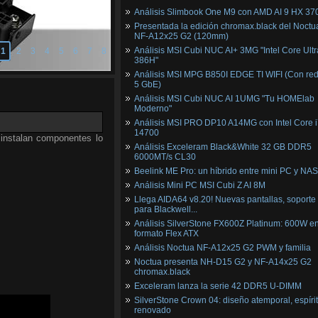
Análisis Slimbook One M9 con AMD AI 9 HX 37
Presentada la edición chromax.black del Noctu
NF‑A12x25 G2 (120mm)
Análisis MSI Cubi NUC AI+ 3MG "Intel Core Ultr
1
2
3
4
5
6
7
8
386H"
Análisis MSI MPG B850I EDGE TI WIFI (Con red
5 GbE)
Análisis MSI Cubi NUC AI 1UMG "Tu HOMElab
Moderno"
Análisis MSI PRO DP10 A14MG con Intel Core i
14700
 instalan componentes lo
Análisis Exceleram Black&White 32 GB DDR5
6000MT/s CL30
Beelink ME Pro: un híbrido entre mini PC y NAS
Análisis Mini PC MSI Cubi Z AI 8M
Llega AIDA64 v8.20! Nuevas pantallas, soporte
para Blackwell...
Análisis SilverStone FX600Z Platinum: 600W e
formato Flex ATX
Análisis Noctua NF-A12x25 G2 PWM y familia
Noctua presenta NH-D15 G2 y NF-A14x25 G2
chromax.black
Exceleram lanza la serie 42 DDR5 U-DIMM
SilverStone Crown 04: diseño atemporal, espíri
renovado