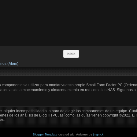
Inicio
rios (Atom)
os componentes a utilizar para montar vuestro propio Small Form Factor PC (Orden
 sistemas de almacenamiento y almacenamiento en red como los NAS. Síguenos a trav
cualquier incompatibilidad a la hora de elegir los componentes de un equipo. Cua
enes de los análisis de Blog HTPC, así como las guías tienen copyright ©2022. El
es.
Blogger Template
created with Artisteer by
jmqnick
.