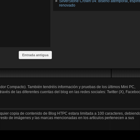
SilverStone Crown 04: diseño atemporal, espíri
renovado
Entrada antigua
ador Compacto). También tendréis información y pruebas de los últimos Mini PC,
és de las diferentes cuentas del blog en las redes sociales: Twitter (X), Faceboo
lquier copia de contenido de Blog HTPC estara limitada a 100 caracteres, debiend
 resto de imágenes y las marcas mencionadas en los artículos pertenecen a sus