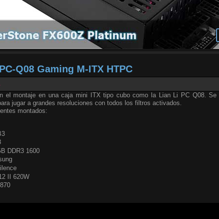
i PC-Q08 Gaming M-ITX HTPC
1
on el montaje en una caja mini ITX tipo cubo como la Lian Li PC Q08. Se
ara jugar a grandes resoluciones con todos los filtros activados.
nentes montados:
B3
8
 GB DDR3 1600
sung
ilence
12 II 620W
6870