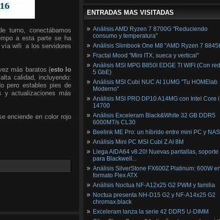
ENTRADAS MAS VISITADAS
Análisis AMD Ryzen 7 8700G "Reduciendo
de turno, conectábamos
consumo y temperatura"
iempo a esta parte se ha
ía wifi a los servidores
Análisis Slimbook One M8 "AMD Ryzen 7 8845
Fractal Mood "Mini ITX, sueca y vertical"
Análisis MSI MPG B850I EDGE TI WIFI (Con red
vez más baratos (
esto lo
5 GbE)
lta calidad, incluyendo:
Análisis MSI Cubi NUC AI 1UMG "Tu HOMElab
do pero estables pies de
Moderno"
s y actualizaciones más
Análisis MSI PRO DP10 A14MG con Intel Core i
14700
Análisis Exceleram Black&White 32 GB DDR5
e enciende en color rojo
6000MT/s CL30
Beelink ME Pro: un híbrido entre mini PC y NAS
Análisis Mini PC MSI Cubi Z AI 8M
Llega AIDA64 v8.20! Nuevas pantallas, soporte
para Blackwell...
Análisis SilverStone FX600Z Platinum: 600W e
formato Flex ATX
Análisis Noctua NF-A12x25 G2 PWM y familia
Noctua presenta NH-D15 G2 y NF-A14x25 G2
chromax.black
Exceleram lanza la serie 42 DDR5 U-DIMM