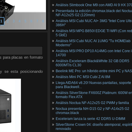
Análisis Slimbook One M9 con AMD AI 9 HX 37
Presentada la edición chromax.black del Noctu
NF‑A12x25 G2 (120mm)
Análisis MSI Cubi NUC AI+ 3MG "Intel Core Ultr
1
2
3
4
5
6
7
8
386H"
Análisis MSI MPG B850I EDGE TI WIFI (Con red
5 GbE)
Análisis MSI Cubi NUC AI 1UMG "Tu HOMElab
Moderno"
Análisis MSI PRO DP10 A14MG con Intel Core i
14700
s para placas en formato
Análisis Exceleram Black&White 32 GB DDR5
6000MT/s CL30
Beelink ME Pro: un híbrido entre mini PC y NAS
 y se esta posicionando
Análisis Mini PC MSI Cubi Z AI 8M
Llega AIDA64 v8.20! Nuevas pantallas, soporte
para Blackwell...
Análisis SilverStone FX600Z Platinum: 600W e
formato Flex ATX
Análisis Noctua NF-A12x25 G2 PWM y familia
Noctua presenta NH-D15 G2 y NF-A14x25 G2
chromax.black
Exceleram lanza la serie 42 DDR5 U-DIMM
SilverStone Crown 04: diseño atemporal, espíri
renovado