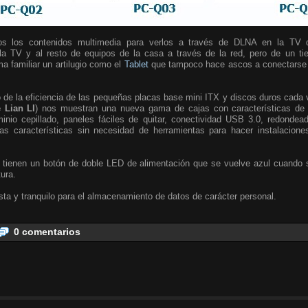
s los contenidos multimedia para verlos a través de DLNA en la TV 
 la TV y al resto de equipos de la casa a través de la red, pero de un t
ma familiar un artilugio como el
Tablet
que tampoco hace ascos a conectarse v
e la eficiencia de las pequeñas placas base mini ITX y discos duros cada 
 Lian LI
) nos muestran una nueva gama de cajas con características de a
nio cepillado, paneles fáciles de quitar, conectividad USB 3.0, redondea
s características sin necesidad de herramientas para hacer instalacione
 tienen un botón de doble LED de alimentación que se vuelve azul cuando s
tura.
ta y tranquilo para el almacenamiento de datos de carácter personal.
0 comentarios