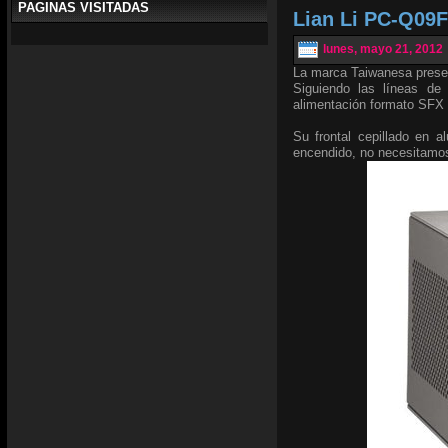
PAGINAS VISITADAS
Lian Li PC-Q09F
lunes, mayo 21, 2012
La marca Taiwanesa prese
Siguiendo las líneas de
alimentación formato SFX 
Su frontal cepillado en 
encendido, no necesitam