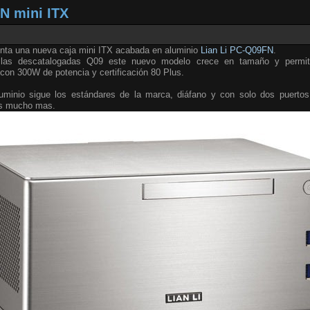
N mini ITX
nta una nueva caja mini ITX acabada en aluminio
Lian Li PC-Q09FN
.
 las descatalogadas Q09 este nuevo modelo crece en tamaño y permite
con 300W de potencia y certificación 80 Plus.
aluminio sigue los estándares de la marca, diáfano y con solo dos puert
os mucho mas.