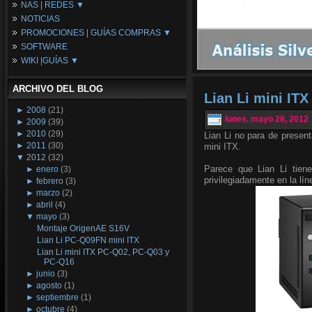
NAS | REDES ▼
Placas Base
NOTICIAS
Procesadores
NAS
PROMOCIONES | GUÍAS COMPRAS ▼
Periféricos
Espacio Synology
SOFTWARE
Refrigeración
Redes
Configuraciones Ordenadores
WIKI |GUÍAS ▼
Tarjetas Gráficas
Guías de Compras
Android PC
Promociones
Guías y Tutoriales
ARCHIVO DEL BLOG
Wikipedia
Lian Li mini IT
Tus Montajes
►
2008
(21)
lunes, mayo 28, 2012
►
2009
(39)
►
2010
(29)
Lian Li no para de presen
►
2011
(30)
mini ITX.
▼
2012
(32)
Parece que Lian Li tien
►
enero
(3)
privilegiadamente en la lín
►
febrero
(3)
►
marzo
(2)
►
abril
(4)
▼
mayo
(3)
Montaje OrigenAE S16V
Lian Li PC-Q09FN mini ITX
Lian Li mini ITX PC-Q02, PC-Q03 y
PC-Q16
►
junio
(3)
►
agosto
(1)
►
septiembre
(1)
►
octubre
(4)