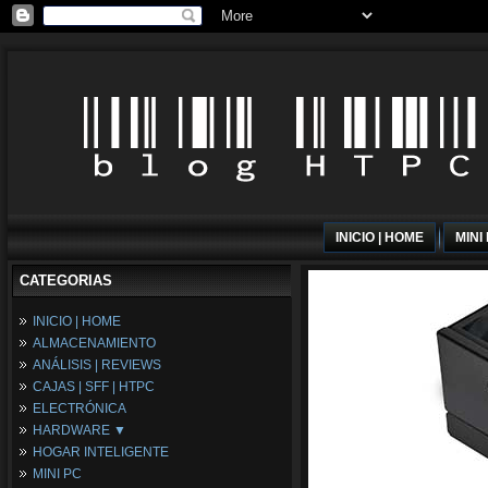
INICIO | HOME
MINI
CATEGORIAS
INICIO | HOME
ALMACENAMIENTO
ANÁLISIS | REVIEWS
CAJAS | SFF | HTPC
ELECTRÓNICA
HARDWARE ▼
HOGAR INTELIGENTE
Fuentes de Alimentación
MINI PC
Memória RAM