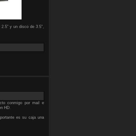
 2.5" y un disco de 3.5",
cto conmigo por mail e
en HD.
portante es su caja una