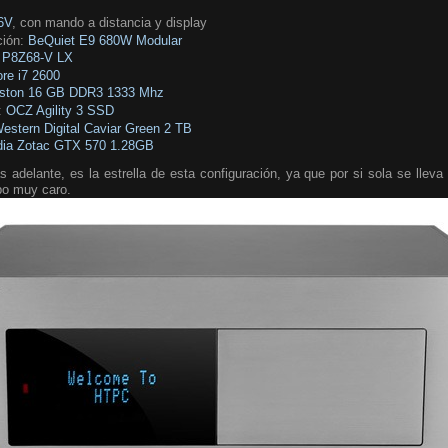
6V
, con mando a distancia y display
ción:
BeQuiet E9 680W Modular
P8Z68-V LX
ore i7 2600
gston 16 GB DDR3 1333 Mhz
:
OCZ Agility 3 SSD
estern Digital Caviar Green 2 TB
dia Zotac GTX 570 1.28GB
 adelante, es la estrella de esta configuración, ya que por si sola se llev
po muy caro.