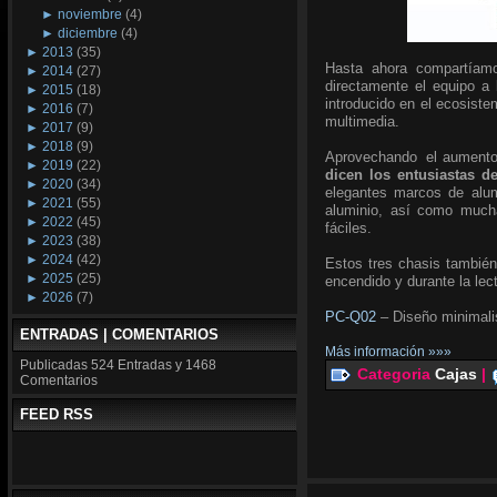
►
noviembre
(4)
►
diciembre
(4)
►
2013
(35)
Hasta ahora compartíamo
►
2014
(27)
directamente el equipo a
►
2015
(18)
introducido en el ecosiste
►
2016
(7)
multimedia.
►
2017
(9)
►
2018
(9)
Aprovechando el aumento d
►
2019
(22)
dicen los entusiastas de
►
2020
(34)
elegantes marcos de alumi
►
2021
(55)
aluminio, así como mucha
►
2022
(45)
fáciles.
►
2023
(38)
►
2024
(42)
Estos tres chasis también
►
2025
(25)
encendido y durante la lec
►
2026
(7)
PC-Q02
– Diseño minimalis
ENTRADAS | COMENTARIOS
Más información »»»
Publicadas
524 Entradas y
1468
Categoria
Cajas
|
Comentarios
FEED RSS