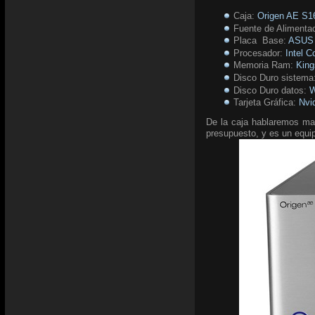
Caja:
Origen AE S1
Fuente de Alimenta
Placa Base:
ASUS 
Procesador:
Intel C
Memoria Ram:
Kin
Disco Duro sistema
Disco Duro datos:
W
Tarjeta Gráfica:
Nvi
De la caja hablaremos mas
presupuesto, y es un equi