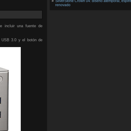
SilverStone Crown 04: diseño atemporal, espíri
renovado
 incluir una fuente de
os USB 3.0 y el botón de