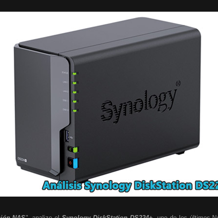
ción NAS
", analizo el
Synology DiskStation DS224+
, uno de los últimos N