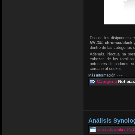
Dos de los disipadores 
NH-D9L
chromax.black
dentro de las categorías d
Además, Noctua ha pre
cabezas de los tornillo
anteriores disipadores, s
cercano al socket.
Más información »»»
Categoria
Noticias
Análisis Synolo
lunes, diciembre 04, 