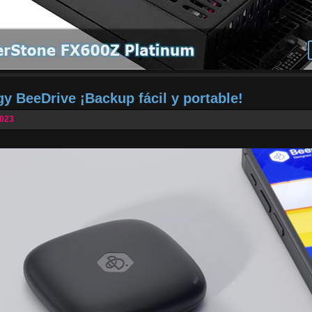
gy BeeDrive ¡Backup fácil y portable!
2023