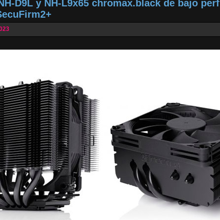
H-D9L y NH-L9x65 chromax.black de bajo perfil
SecuFirm2+
2023