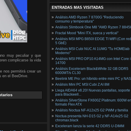
ENTRADAS MAS VISITADAS
Análisis AMD Ryzen 7 8700G "Reduciendo
consumo y temperatura"
Análisis Slimbook One M8 "AMD Ryzen 7 8845
Fractal Mood "Mini ITX, sueca y vertical"
Análisis MSI MPG B850I EDGE TI WIFI (Con red
5 GbE)
Análisis MSI Cubi NUC AI 1UMG "Tu HOMElab
Moderno"
uno muy peculiar y que
Análisis MSI PRO DP10 A14MG con Intel Core i
eren complicarse la vida
14700
Análisis Exceleram Black&White 32 GB DDR5
 nos permitirá crear un
6000MT/s CL30
s en el BeeDrive.
Beelink ME Pro: un híbrido entre mini PC y NAS
Análisis Mini PC MSI Cubi Z AI 8M
Llega AIDA64 v8.20! Nuevas pantallas, soporte
tarios
para Blackwell...
Análisis SilverStone FX600Z Platinum: 600W e
formato Flex ATX
Análisis Noctua NF-A12x25 G2 PWM y familia
Noctua presenta NH-D15 G2 y NF-A14x25 G2
chromax.black
Exceleram lanza la serie 42 DDR5 U-DIMM