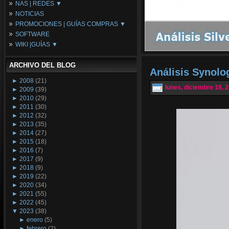
NAS | REDES ▼
Placas Base
NOTICIAS
Procesadores
NAS
PROMOCIONES | GUÍAS COMPRAS ▼
Periféricos
Espacio Synology
SOFTWARE
Refrigeración
Redes
Configuraciones Ordenadores
WIKI |GUÍAS ▼
Tarjetas Gráficas
Guías de Compras
Android PC
Promociones
Guías y Tutoriales
ARCHIVO DEL BLOG
Wikipedia
Análisis Synolo
Tus Montajes
►
2008
(21)
lunes, diciembre 18, 
►
2009
(39)
►
2010
(29)
►
2011
(30)
►
2012
(32)
►
2013
(35)
►
2014
(27)
►
2015
(18)
►
2016
(7)
►
2017
(9)
►
2018
(9)
►
2019
(22)
►
2020
(34)
►
2021
(55)
►
2022
(45)
▼
2023
(38)
►
enero
(5)
►
febrero
(2)