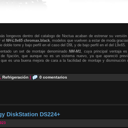
más longevos dentro del catalogo de Noctua acaban de estrenar su versió
y el
NH-L9x65
chromax.black
, modelos que vuelven a estar de moda graci
e doble torre y bajo perfil en el caso del D9L y de bajo perfil en el del L9x65.
sentado un set de montaje denominado
NM-M1
, cuya principal ventaja es
s de fijación, que aunque no es un sistema nuevo, ya que apareció pre
i que es una buena mejora de cara a la facilidad de montaje y disminución 
,
Refrigeración
|
0 comentarios
gy DiskStation DS224+
2023