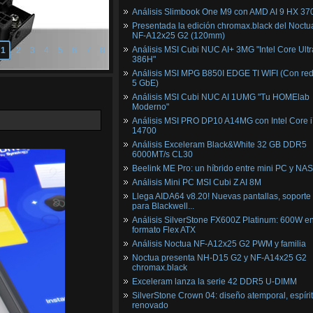
Análisis Slimbook One M9 con AMD AI 9 HX 37
Presentada la edición chromax.black del Noctu
NF‑A12x25 G2 (120mm)
Análisis MSI Cubi NUC AI+ 3MG "Intel Core Ultr
1
2
3
4
5
6
7
8
386H"
Análisis MSI MPG B850I EDGE TI WIFI (Con red
5 GbE)
Análisis MSI Cubi NUC AI 1UMG "Tu HOMElab
Moderno"
Análisis MSI PRO DP10 A14MG con Intel Core i
14700
Análisis Exceleram Black&White 32 GB DDR5
6000MT/s CL30
Beelink ME Pro: un híbrido entre mini PC y NAS
Análisis Mini PC MSI Cubi Z AI 8M
Llega AIDA64 v8.20! Nuevas pantallas, soporte
para Blackwell...
Análisis SilverStone FX600Z Platinum: 600W e
formato Flex ATX
Análisis Noctua NF-A12x25 G2 PWM y familia
Noctua presenta NH-D15 G2 y NF-A14x25 G2
chromax.black
Exceleram lanza la serie 42 DDR5 U-DIMM
SilverStone Crown 04: diseño atemporal, espíri
renovado