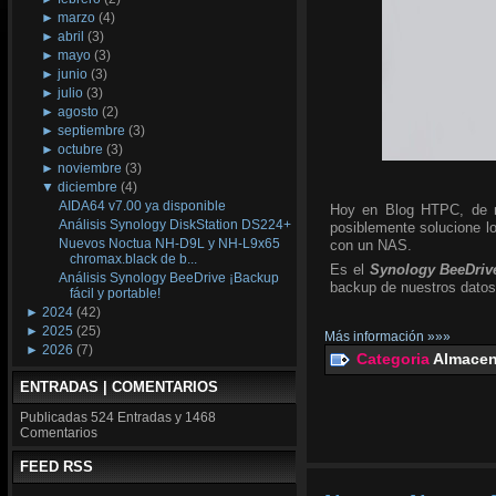
►
marzo
(4)
►
abril
(3)
►
mayo
(3)
►
junio
(3)
►
julio
(3)
►
agosto
(2)
►
septiembre
(3)
►
octubre
(3)
►
noviembre
(3)
▼
diciembre
(4)
AIDA64 v7.00 ya disponible
Hoy en Blog HTPC, de n
Análisis Synology DiskStation DS224+
posiblemente solucione l
Nuevos Noctua NH-D9L y NH-L9x65
con un NAS.
chromax.black de b...
Es el
Synology BeeDriv
Análisis Synology BeeDrive ¡Backup
backup de nuestros datos,
fácil y portable!
►
2024
(42)
►
2025
(25)
Más información »»»
►
2026
(7)
Categoria
Almacen
ENTRADAS | COMENTARIOS
Publicadas
524 Entradas y
1468
Comentarios
FEED RSS