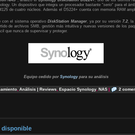
logy. Un dispositivo que integra un procesador bastante "
serio
" para el ámb
J4125
de cuatro núcleos. Además el DS224+ cuenta con memoria RAM ampli
 con el sistema operativo
DiskStation Manager
, ya por su versión
7.2
, la
ido de archivos SMB, gestión más intuitiva y nuevas versiones de los paq
cil que nunca de supervisar y proteger.
Equipo cedido por
Synology
para su
análisis
amiento
,
Análisis | Reviews
,
Espacio Synology
,
NAS
|
2 comen
 disponible