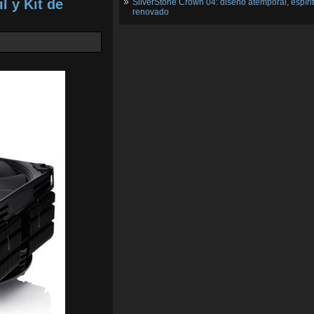
 y Kit de
SilverStone Crown 04: diseño atemporal, espíri
renovado