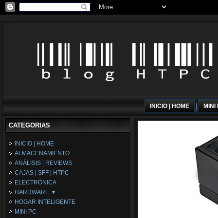
INICIO | HOME
MINI
CATEGORIAS
INICIO | HOME
ALMACENAMIENTO
ANÁLISIS | REVIEWS
CAJAS | SFF | HTPC
ELECTRÓNICA
HARDWARE ▼
HOGAR INTELIGENTE
Fuentes de Alimentación
MINI PC
Memória RAM