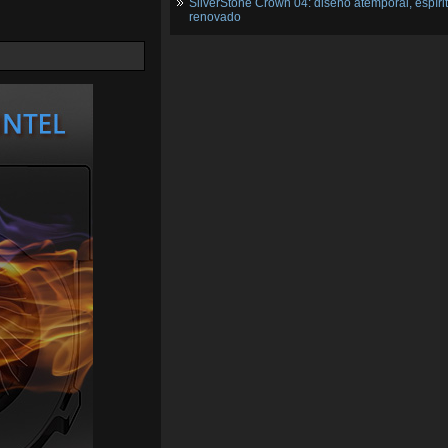
SilverStone Crown 04: diseño atemporal, espíri
renovado