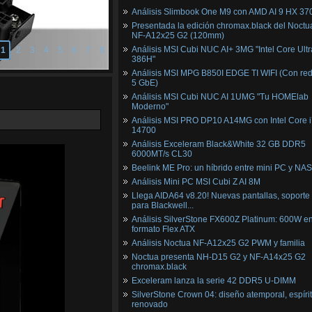
Análisis Slimbook One M9 con AMD AI 9 HX 37
Presentada la edición chromax.black del Noctu
NF‑A12x25 G2 (120mm)
Análisis MSI Cubi NUC AI+ 3MG "Intel Core Ultr
1
2
3
4
5
6
7
8
386H"
Análisis MSI MPG B850I EDGE TI WIFI (Con red
5 GbE)
Análisis MSI Cubi NUC AI 1UMG "Tu HOMElab
Moderno"
Análisis MSI PRO DP10 A14MG con Intel Core i
14700
Análisis Exceleram Black&White 32 GB DDR5
6000MT/s CL30
Beelink ME Pro: un híbrido entre mini PC y NAS
Análisis Mini PC MSI Cubi Z AI 8M
Llega AIDA64 v8.20! Nuevas pantallas, soporte
para Blackwell...
Análisis SilverStone FX600Z Platinum: 600W e
formato Flex ATX
Análisis Noctua NF-A12x25 G2 PWM y familia
Noctua presenta NH-D15 G2 y NF-A14x25 G2
chromax.black
Exceleram lanza la serie 42 DDR5 U-DIMM
SilverStone Crown 04: diseño atemporal, espíri
renovado