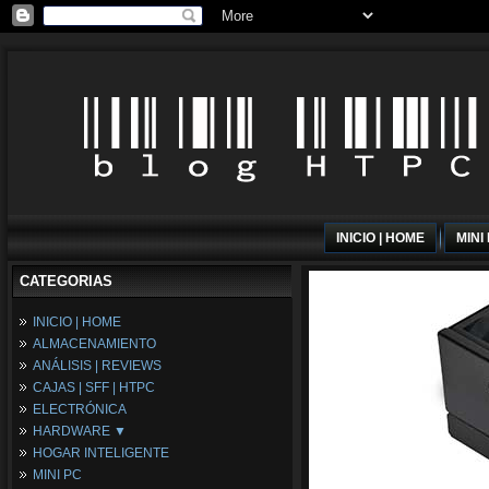
INICIO | HOME
MINI
CATEGORIAS
INICIO | HOME
ALMACENAMIENTO
ANÁLISIS | REVIEWS
CAJAS | SFF | HTPC
ELECTRÓNICA
HARDWARE ▼
HOGAR INTELIGENTE
Fuentes de Alimentación
MINI PC
Memória RAM