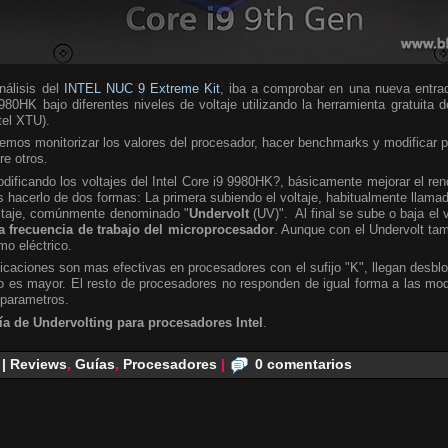
álisis del
INTEL NUC 9 Extreme Kit
, iba a comprobar en una nueva entra
980HK bajo diferentes niveles de voltaje utilizando la herramienta gratuita 
ntel XTU).
emos monitorizar los valores del procesador, hacer benchmarks y modificar 
re otros.
ificando los voltajes del Intel Core i9 9980HK?, básicamente mejorar el ren
hacerlo de dos formas: La primera subiendo el voltaje, habitualmente llamad
oltaje, comúnmente denominado "
Undervolt
(UV)". Al final se sube o baja el 
a frecuencia de trabajo del microprocesador
. Aunque con el Undervolt ta
mo eléctrico.
caciones son mas efectivas en procesadores con el sufijo "K", llegan desbl
 es mayor. El resto de procesadores no responden de igual forma a las modi
 parametros.
ía de Undervolting para procesadores Intel
.
 | Reviews
,
Guías
,
Procesadores
|
0 comentarios