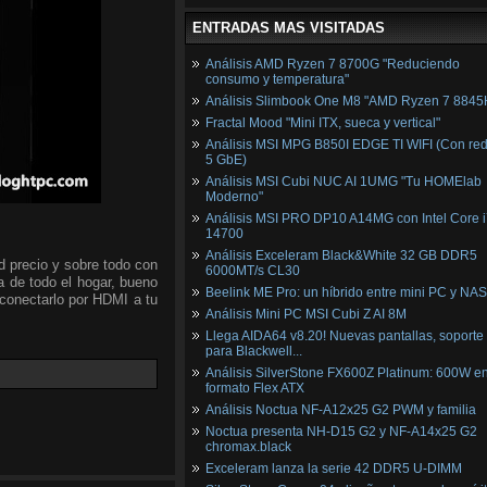
ENTRADAS MAS VISITADAS
Análisis AMD Ryzen 7 8700G "Reduciendo
consumo y temperatura"
Análisis Slimbook One M8 "AMD Ryzen 7 8845
Fractal Mood "Mini ITX, sueca y vertical"
Análisis MSI MPG B850I EDGE TI WIFI (Con red
5 GbE)
Análisis MSI Cubi NUC AI 1UMG "Tu HOMElab
Moderno"
Análisis MSI PRO DP10 A14MG con Intel Core i
14700
Análisis Exceleram Black&White 32 GB DDR5
d precio y sobre todo con
6000MT/s CL30
ia de todo el hogar, bueno
Beelink ME Pro: un híbrido entre mini PC y NAS
y conectarlo por HDMI a tu
Análisis Mini PC MSI Cubi Z AI 8M
Llega AIDA64 v8.20! Nuevas pantallas, soporte
para Blackwell...
Análisis SilverStone FX600Z Platinum: 600W e
formato Flex ATX
Análisis Noctua NF-A12x25 G2 PWM y familia
Noctua presenta NH-D15 G2 y NF-A14x25 G2
chromax.black
Exceleram lanza la serie 42 DDR5 U-DIMM