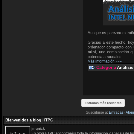
Aunque os parezca extraño
Gracias a este hecho, hoy
ordenador compacto con u
mini
, una combinación qu
potencia a raudales.
Más información »»»
Categoria
Análisis
Entradas más recientes
Suscribirse a:
Entradas (Atom
Bienvenidos a blog HTPC
jmqnick
En blog HTPC encontraréis toda la información y análisis de l