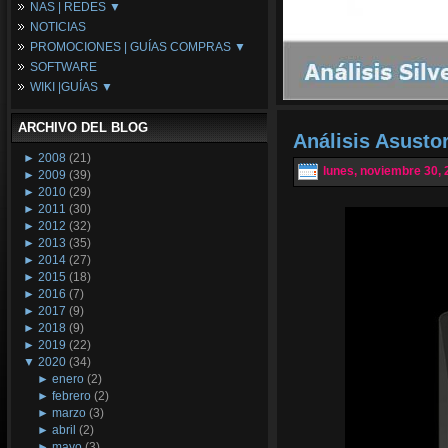
NAS | REDES ▼
Placas Base
NOTICIAS
Procesadores
NAS
PROMOCIONES | GUÍAS COMPRAS ▼
Periféricos
Espacio Synology
SOFTWARE
Refrigeración
Redes
Configuraciones Ordenadores
WIKI |GUÍAS ▼
Tarjetas Gráficas
Guías de Compras
Android PC
Promociones
Guías y Tutoriales
ARCHIVO DEL BLOG
Wikipedia
Análisis Asusto
Tus Montajes
►
2008
(21)
lunes, noviembre 30, 
►
2009
(39)
►
2010
(29)
►
2011
(30)
►
2012
(32)
►
2013
(35)
►
2014
(27)
►
2015
(18)
►
2016
(7)
►
2017
(9)
►
2018
(9)
►
2019
(22)
▼
2020
(34)
►
enero
(2)
►
febrero
(2)
►
marzo
(3)
►
abril
(2)
►
mayo
(3)