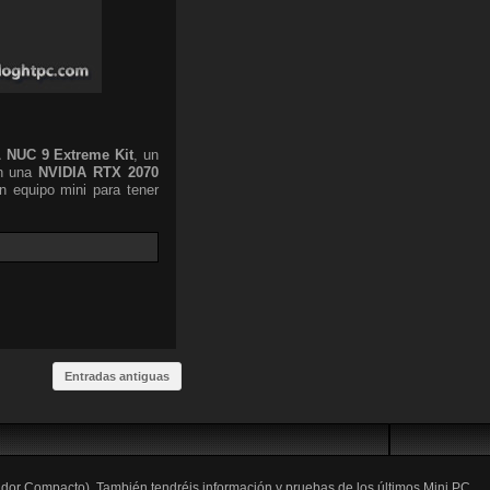
L
NUC 9 Extreme Kit
, un
n una
NVIDIA RTX 2070
 equipo mini para tener
Entradas antiguas
ador Compacto). También tendréis información y pruebas de los últimos Mini PC,