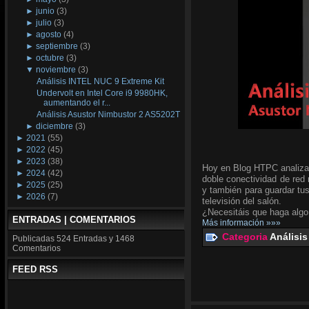
►
junio
(3)
►
julio
(3)
►
agosto
(4)
►
septiembre
(3)
►
octubre
(3)
▼
noviembre
(3)
Análisis INTEL NUC 9 Extreme Kit
Undervolt en Intel Core i9 9980HK,
aumentando el r...
Análisis Asustor Nimbustor 2 AS5202T
►
diciembre
(3)
►
2021
(55)
►
2022
(45)
►
2023
(38)
Hoy en Blog HTPC analiz
►
2024
(42)
doble conectividad de red 
►
2025
(25)
y también para guardar tus
►
2026
(7)
televisión del salón.
¿Necesitáis que haga alg
ENTRADAS | COMENTARIOS
Más información »»»
Categoria
Análisis
Publicadas
524 Entradas y
1468
Comentarios
FEED RSS