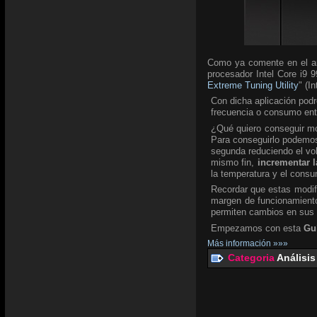
Como ya comente en el an
procesador Intel Core i9 9
Extreme Tuning Utility
" (I
Con dicha aplicación podr
frecuencia o consumo ent
¿Qué quiero conseguir mod
Para conseguirlo podemos 
segunda reduciendo el v
mismo fin,
incrementar l
la temperatura y el consu
Recordar que estas modifi
margen de funcionamiento
permiten cambios en sus
Empezamos con esta
Gu
Más información »»»
Categoria
Análisis