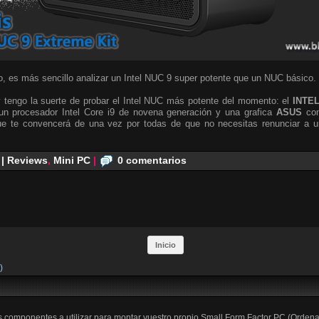
, es más sencillo analizar un Intel NUC 9 super potente que un NUC básico.
 tengo la suerte de probar el Intel NUC más potente del momento: el
INTE
n procesador Intel Core i9 de novena generación y una grafica
ASUS
co
e te convencerá de una vez por todas de que no necesitas renunciar a un
 | Reviews
,
Mini PC
|
0 comentarios
Inicio
)
os componentes a utilizar para montar vuestro propio Small Form Factor PC (Orden