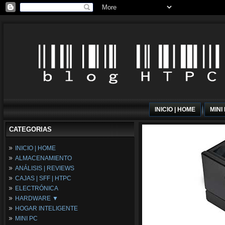
INICIO | HOME
MINI
CATEGORIAS
INICIO | HOME
ALMACENAMIENTO
ANÁLISIS | REVIEWS
CAJAS | SFF | HTPC
ELECTRÓNICA
HARDWARE ▼
HOGAR INTELIGENTE
Fuentes de Alimentación
MINI PC
Memória RAM