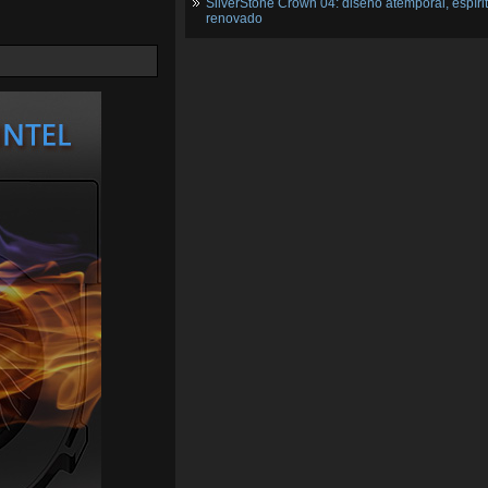
SilverStone Crown 04: diseño atemporal, espíri
renovado