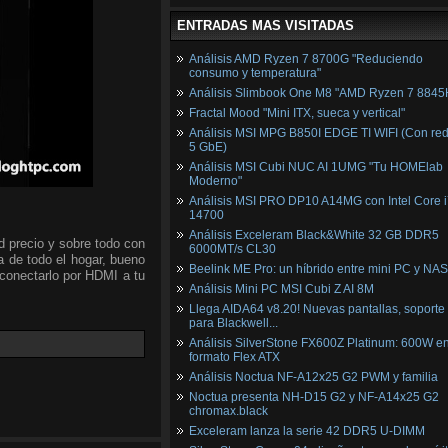
ENTRADAS MAS VISITADAS
Análisis AMD Ryzen 7 8700G "Reduciendo
consumo y temperatura"
Análisis Slimbook One M8 "AMD Ryzen 7 8845
Fractal Mood "Mini ITX, sueca y vertical"
Análisis MSI MPG B850I EDGE TI WIFI (Con red
5 GbE)
Análisis MSI Cubi NUC AI 1UMG "Tu HOMElab
Moderno"
Análisis MSI PRO DP10 A14MG con Intel Core i
14700
Análisis Exceleram Black&White 32 GB DDR5
d precio y sobre todo con
6000MT/s CL30
ia de todo el hogar, bueno
Beelink ME Pro: un híbrido entre mini PC y NAS
y conectarlo por HDMI a tu
Análisis Mini PC MSI Cubi Z AI 8M
Llega AIDA64 v8.20! Nuevas pantallas, soporte
para Blackwell...
Análisis SilverStone FX600Z Platinum: 600W e
formato Flex ATX
Análisis Noctua NF-A12x25 G2 PWM y familia
Noctua presenta NH-D15 G2 y NF-A14x25 G2
chromax.black
Exceleram lanza la serie 42 DDR5 U-DIMM