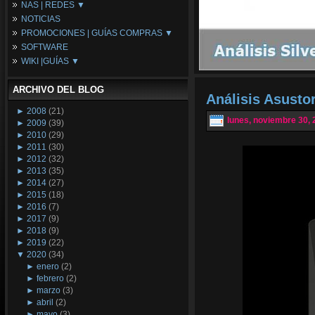
NAS | REDES ▼
Placas Base
NOTICIAS
Procesadores
NAS
PROMOCIONES | GUÍAS COMPRAS ▼
Periféricos
Espacio Synology
SOFTWARE
Refrigeración
Redes
Configuraciones Ordenadores
WIKI |GUÍAS ▼
Tarjetas Gráficas
Guías de Compras
Android PC
Promociones
Guías y Tutoriales
ARCHIVO DEL BLOG
Wikipedia
Análisis Asusto
Tus Montajes
►
2008
(21)
lunes, noviembre 30, 
►
2009
(39)
►
2010
(29)
►
2011
(30)
►
2012
(32)
►
2013
(35)
►
2014
(27)
►
2015
(18)
►
2016
(7)
►
2017
(9)
►
2018
(9)
►
2019
(22)
▼
2020
(34)
►
enero
(2)
►
febrero
(2)
►
marzo
(3)
►
abril
(2)
►
mayo
(3)