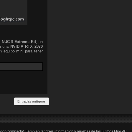
L
NUC 9 Extreme Kit
, un
n una
NVIDIA RTX 2070
 equipo mini para tener
Entradas antiguas
ador Compacto). También tendréis información y pruebas de los últimos Mini PC,