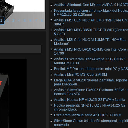
Análisis Slimbook One M9 con AMD AI 9 HX 37
Presentada la edición chromax.black del Noctu
NF‑A12x25 G2 (120mm)
Análisis MSI Cubi NUC AI+ 3MG "Intel Core Ultr
1
2
3
4
5
6
7
8
386H"
Análisis MSI MPG B850I EDGE TI WIFI (Con red
5 GbE)
Análisis MSI Cubi NUC AI 1UMG "Tu HOMElab
Moderno"
Análisis MSI PRO DP10 A14MG con Intel Core i
14700
Análisis Exceleram Black&White 32 GB DDR5
6000MT/s CL30
Beelink ME Pro: un híbrido entre mini PC y NAS
Análisis Mini PC MSI Cubi Z AI 8M
Llega AIDA64 v8.20! Nuevas pantallas, soporte
para Blackwell...
Análisis SilverStone FX600Z Platinum: 600W e
formato Flex ATX
Análisis Noctua NF-A12x25 G2 PWM y familia
Noctua presenta NH-D15 G2 y NF-A14x25 G2
chromax.black
Exceleram lanza la serie 42 DDR5 U-DIMM
SilverStone Crown 04: diseño atemporal, espíri
renovado