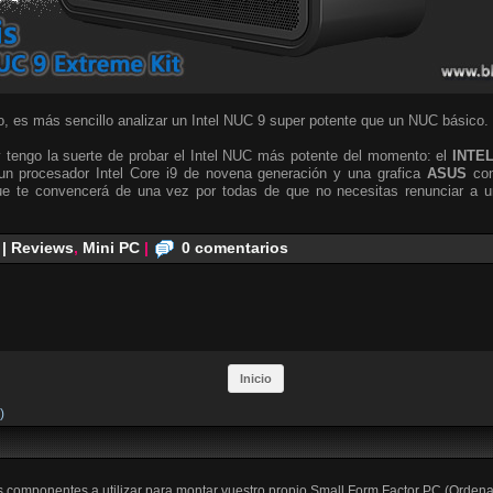
, es más sencillo analizar un Intel NUC 9 super potente que un NUC básico.
 tengo la suerte de probar el Intel NUC más potente del momento: el
INTE
n procesador Intel Core i9 de novena generación y una grafica
ASUS
co
e te convencerá de una vez por todas de que no necesitas renunciar a un
 | Reviews
,
Mini PC
|
0 comentarios
Inicio
)
os componentes a utilizar para montar vuestro propio Small Form Factor PC (Orden