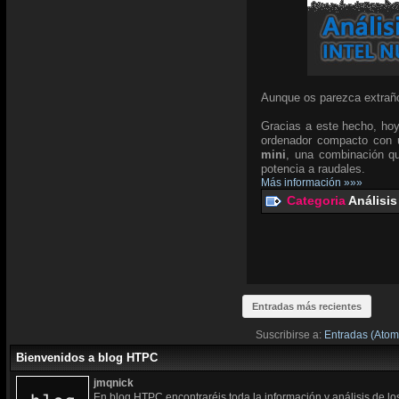
Aunque os parezca extraño
Gracias a este hecho, hoy
ordenador compacto con u
mini
, una combinación qu
potencia a raudales.
Más información »»»
Categoria
Análisis
Entradas más recientes
Suscribirse a:
Entradas (Atom
Bienvenidos a blog HTPC
jmqnick
En blog HTPC encontraréis toda la información y análisis de l