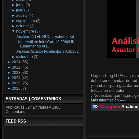
►
junio
(3)
►
julio
(3)
►
agosto
(4)
►
septiembre
(3)
►
octubre
(3)
▼
noviembre
(3)
Análisis INTEL NUC 9 Extreme Kit
Undervolt en Intel Core i9 9980HK,
aumentando el r...
Análisis Asustor Nimbustor 2 AS5202T
►
diciembre
(3)
►
2021
(55)
►
2022
(45)
►
2023
(38)
Hoy en Blog HTPC analiz
►
2024
(42)
doble conectividad de red 
►
2025
(25)
y también para guardar tus
►
2026
(7)
televisión del salón.
¿Necesitáis que haga alg
ENTRADAS | COMENTARIOS
Más información »»»
Categoria
Análisis
Publicadas
524 Entradas y
1468
Comentarios
FEED RSS