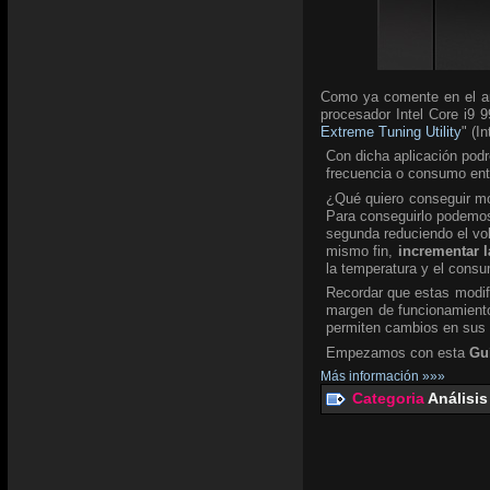
Como ya comente en el an
procesador Intel Core i9 9
Extreme Tuning Utility
" (I
Con dicha aplicación podr
frecuencia o consumo ent
¿Qué quiero conseguir mod
Para conseguirlo podemos 
segunda reduciendo el v
mismo fin,
incrementar l
la temperatura y el consu
Recordar que estas modifi
margen de funcionamiento
permiten cambios en sus
Empezamos con esta
Gu
Más información »»»
Categoria
Análisis