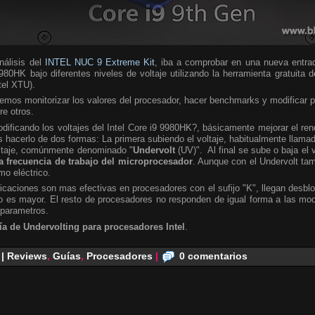
álisis del
INTEL NUC 9 Extreme Kit
, iba a comprobar en una nueva entra
980HK bajo diferentes niveles de voltaje utilizando la herramienta gratuita 
ntel XTU).
emos monitorizar los valores del procesador, hacer benchmarks y modificar 
re otros.
ificando los voltajes del Intel Core i9 9980HK?, básicamente mejorar el ren
hacerlo de dos formas: La primera subiendo el voltaje, habitualmente llamad
oltaje, comúnmente denominado "
Undervolt
(UV)". Al final se sube o baja el 
a frecuencia de trabajo del microprocesador
. Aunque con el Undervolt ta
mo eléctrico.
caciones son mas efectivas en procesadores con el sufijo "K", llegan desbl
 es mayor. El resto de procesadores no responden de igual forma a las modi
 parametros.
ía de Undervolting para procesadores Intel
.
 | Reviews
,
Guías
,
Procesadores
|
0 comentarios