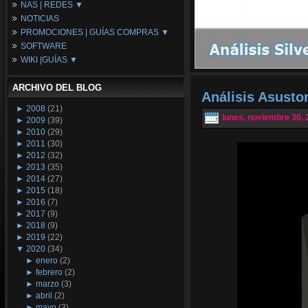
NAS | REDES ▼
Placas Base
NOTICIAS
Procesadores
NAS
PROMOCIONES | GUÍAS COMPRAS ▼
Periféricos
Espacio Synology
SOFTWARE
Refrigeración
Redes
Configuraciones Ordenadores
WIKI |GUÍAS ▼
Tarjetas Gráficas
Guías de Compras
Android PC
Promociones
Guías y Tutoriales
ARCHIVO DEL BLOG
Wikipedia
Análisis Asusto
Tus Montajes
►
2008
(21)
lunes, noviembre 30, 
►
2009
(39)
►
2010
(29)
►
2011
(30)
►
2012
(32)
►
2013
(35)
►
2014
(27)
►
2015
(18)
►
2016
(7)
►
2017
(9)
►
2018
(9)
►
2019
(22)
▼
2020
(34)
►
enero
(2)
►
febrero
(2)
►
marzo
(3)
►
abril
(2)
►
mayo
(3)