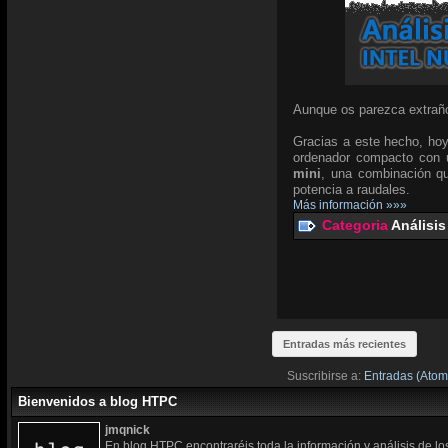
Aunque os parezca extraño
Gracias a este hecho, hoy
ordenador compacto con u
mini
, una combinación qu
potencia a raudales.
Más información »»»
Categoria
Análisis
Entradas más recientes
Suscribirse a:
Entradas (Atom
Bienvenidos a blog HTPC
jmqnick
En blog HTPC encontraréis toda la información y análisis de l