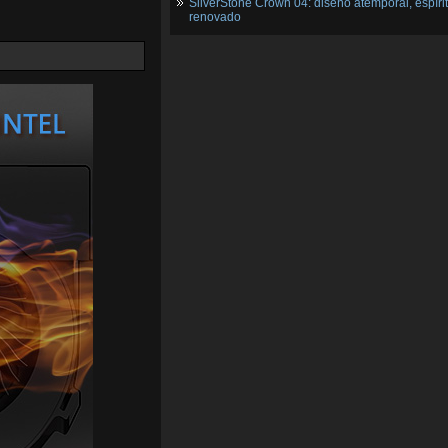
SilverStone Crown 04: diseño atemporal, espíri
renovado