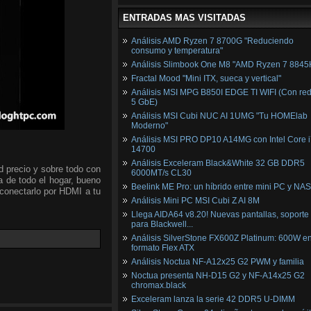
ENTRADAS MAS VISITADAS
Análisis AMD Ryzen 7 8700G "Reduciendo
consumo y temperatura"
Análisis Slimbook One M8 "AMD Ryzen 7 8845
Fractal Mood "Mini ITX, sueca y vertical"
Análisis MSI MPG B850I EDGE TI WIFI (Con red
5 GbE)
Análisis MSI Cubi NUC AI 1UMG "Tu HOMElab
Moderno"
Análisis MSI PRO DP10 A14MG con Intel Core i
14700
Análisis Exceleram Black&White 32 GB DDR5
d precio y sobre todo con
6000MT/s CL30
ia de todo el hogar, bueno
Beelink ME Pro: un híbrido entre mini PC y NAS
y conectarlo por HDMI a tu
Análisis Mini PC MSI Cubi Z AI 8M
Llega AIDA64 v8.20! Nuevas pantallas, soporte
para Blackwell...
Análisis SilverStone FX600Z Platinum: 600W e
formato Flex ATX
Análisis Noctua NF-A12x25 G2 PWM y familia
Noctua presenta NH-D15 G2 y NF-A14x25 G2
chromax.black
Exceleram lanza la serie 42 DDR5 U-DIMM