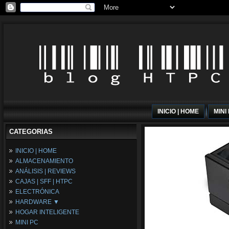
INICIO | HOME
MINI
CATEGORIAS
INICIO | HOME
ALMACENAMIENTO
ANÁLISIS | REVIEWS
CAJAS | SFF | HTPC
ELECTRÓNICA
HARDWARE ▼
HOGAR INTELIGENTE
Fuentes de Alimentación
MINI PC
Memória RAM