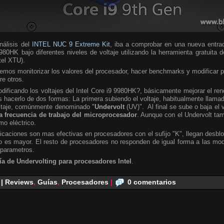
álisis del
INTEL NUC 9 Extreme Kit
, iba a comprobar en una nueva entra
980HK bajo diferentes niveles de voltaje utilizando la herramienta gratuita 
ntel XTU).
emos monitorizar los valores del procesador, hacer benchmarks y modificar 
re otros.
ificando los voltajes del Intel Core i9 9980HK?, básicamente mejorar el ren
hacerlo de dos formas: La primera subiendo el voltaje, habitualmente llamad
oltaje, comúnmente denominado "
Undervolt
(UV)". Al final se sube o baja el 
a frecuencia de trabajo del microprocesador
. Aunque con el Undervolt ta
mo eléctrico.
caciones son mas efectivas en procesadores con el sufijo "K", llegan desbl
 es mayor. El resto de procesadores no responden de igual forma a las modi
 parametros.
ía de Undervolting para procesadores Intel
.
 | Reviews
,
Guías
,
Procesadores
|
0 comentarios