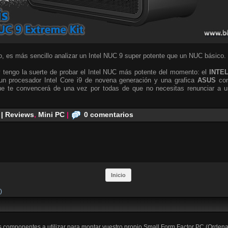
, es más sencillo analizar un Intel NUC 9 super potente que un NUC básico.
 tengo la suerte de probar el Intel NUC más potente del momento: el
INTE
n procesador Intel Core i9 de novena generación y una grafica
ASUS
co
e te convencerá de una vez por todas de que no necesitas renunciar a un
 | Reviews
,
Mini PC
|
0 comentarios
Inicio
)
os componentes a utilizar para montar vuestro propio Small Form Factor PC (Orden