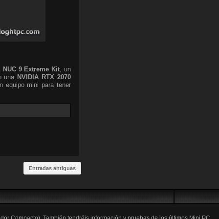
L
NUC 9 Extreme Kit
, un
n una
NVIDIA RTX 2070
 equipo mini para tener
Entradas antiguas
ador Compacto). También tendréis información y pruebas de los últimos Mini PC,