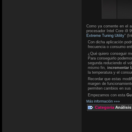
Como ya comente en el an
procesador Intel Core i9 9
Extreme Tuning Utility
" (I
Con dicha aplicación podr
frecuencia o consumo ent
¿Qué quiero conseguir mod
Para conseguirlo podemos 
segunda reduciendo el v
mismo fin,
incrementar l
la temperatura y el consu
Recordar que estas modifi
margen de funcionamiento
permiten cambios en sus
Empezamos con esta
Gu
Más información »»»
Categoria
Análisis