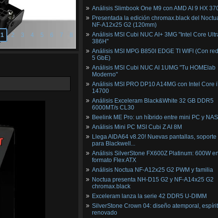
Análisis Slimbook One M9 con AMD AI 9 HX 37
Presentada la edición chromax.black del Noctu
NF‑A12x25 G2 (120mm)
Análisis MSI Cubi NUC AI+ 3MG "Intel Core Ultr
1
2
3
4
5
6
7
8
386H"
Análisis MSI MPG B850I EDGE TI WIFI (Con red
5 GbE)
Análisis MSI Cubi NUC AI 1UMG "Tu HOMElab
Moderno"
Análisis MSI PRO DP10 A14MG con Intel Core i
14700
Análisis Exceleram Black&White 32 GB DDR5
6000MT/s CL30
Beelink ME Pro: un híbrido entre mini PC y NAS
Análisis Mini PC MSI Cubi Z AI 8M
Llega AIDA64 v8.20! Nuevas pantallas, soporte
para Blackwell...
Análisis SilverStone FX600Z Platinum: 600W e
formato Flex ATX
Análisis Noctua NF-A12x25 G2 PWM y familia
Noctua presenta NH-D15 G2 y NF-A14x25 G2
chromax.black
Exceleram lanza la serie 42 DDR5 U-DIMM
SilverStone Crown 04: diseño atemporal, espíri
renovado