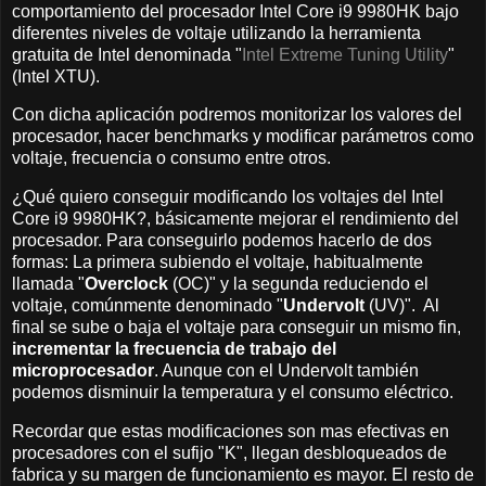
comportamiento del procesador Intel Core i9 9980HK bajo
diferentes niveles de voltaje utilizando la herramienta
gratuita de Intel denominada "
Intel Extreme Tuning Utility
"
(Intel XTU).
Con dicha aplicación podremos monitorizar los valores del
procesador, hacer benchmarks y modificar parámetros como
voltaje, frecuencia o consumo entre otros.
¿Qué quiero conseguir modificando los voltajes del Intel
Core i9 9980HK?, básicamente mejorar el rendimiento del
procesador. Para conseguirlo podemos hacerlo de dos
formas: La primera subiendo el voltaje, habitualmente
llamada "
Overclock
(OC)" y la segunda reduciendo el
voltaje, comúnmente denominado "
Undervolt
(UV)". Al
final se sube o baja el voltaje para conseguir un mismo fin,
incrementar la frecuencia de trabajo del
microprocesador
. Aunque con el Undervolt también
podemos disminuir la temperatura y el consumo eléctrico.
Recordar que estas modificaciones son mas efectivas en
procesadores con el sufijo "K", llegan desbloqueados de
fabrica y su margen de funcionamiento es mayor. El resto de