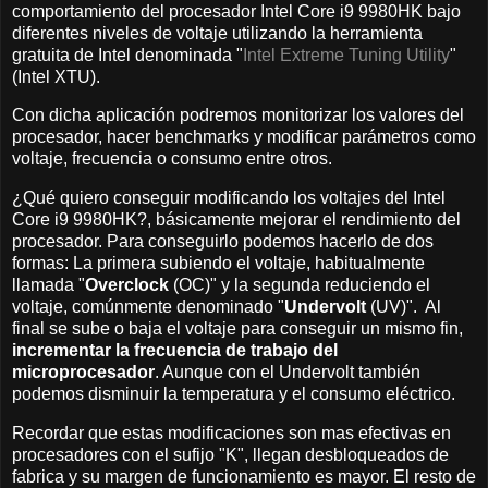
comportamiento del procesador Intel Core i9 9980HK bajo
diferentes niveles de voltaje utilizando la herramienta
gratuita de Intel denominada "
Intel Extreme Tuning Utility
"
(Intel XTU).
Con dicha aplicación podremos monitorizar los valores del
procesador, hacer benchmarks y modificar parámetros como
voltaje, frecuencia o consumo entre otros.
¿Qué quiero conseguir modificando los voltajes del Intel
Core i9 9980HK?, básicamente mejorar el rendimiento del
procesador. Para conseguirlo podemos hacerlo de dos
formas: La primera subiendo el voltaje, habitualmente
llamada "
Overclock
(OC)" y la segunda reduciendo el
voltaje, comúnmente denominado "
Undervolt
(UV)". Al
final se sube o baja el voltaje para conseguir un mismo fin,
incrementar la frecuencia de trabajo del
microprocesador
. Aunque con el Undervolt también
podemos disminuir la temperatura y el consumo eléctrico.
Recordar que estas modificaciones son mas efectivas en
procesadores con el sufijo "K", llegan desbloqueados de
fabrica y su margen de funcionamiento es mayor. El resto de