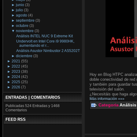
►
junio
(3)
►
julio
(3)
►
agosto
(4)
►
septiembre
(3)
►
octubre
(3)
▼
noviembre
(3)
Análisis INTEL NUC 9 Extreme Kit
Undervolt en Intel Core i9 9980HK,
aumentando el r...
Análisis Asustor Nimbustor 2 AS5202T
►
diciembre
(3)
►
2021
(55)
►
2022
(45)
►
2023
(38)
Hoy en Blog HTPC analiz
►
2024
(42)
doble conectividad de red 
►
2025
(25)
y también para guardar tus
►
2026
(7)
televisión del salón.
¿Necesitáis que haga alg
ENTRADAS | COMENTARIOS
Más información »»»
Categoria
Análisis
Publicadas
524 Entradas y
1468
Comentarios
FEED RSS