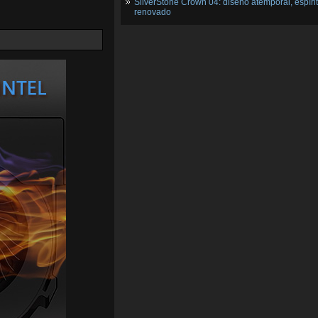
SilverStone Crown 04: diseño atemporal, espíri
renovado