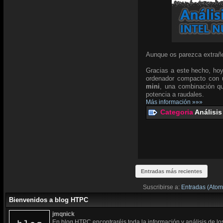
Aunque os parezca extraño
Gracias a este hecho, hoy
ordenador compacto con u
mini
, una combinación qu
potencia a raudales.
Más información »»»
Categoria
Análisis
Entradas más recientes
Suscribirse a:
Entradas (Atom
Bienvenidos a blog HTPC
jmqnick
En blog HTPC encontraréis toda la información y análisis de l