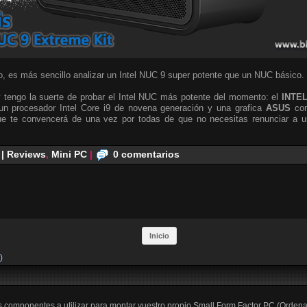
, es más sencillo analizar un Intel NUC 9 super potente que un NUC básico.
 tengo la suerte de probar el Intel NUC más potente del momento: el
INTE
n procesador Intel Core i9 de novena generación y una grafica
ASUS
co
e te convencerá de una vez por todas de que no necesitas renunciar a un
 | Reviews
,
Mini PC
|
0 comentarios
Inicio
)
os componentes a utilizar para montar vuestro propio Small Form Factor PC (Orden