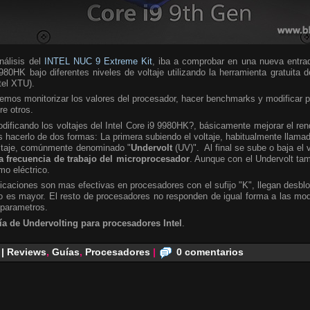
álisis del
INTEL NUC 9 Extreme Kit
, iba a comprobar en una nueva entra
980HK bajo diferentes niveles de voltaje utilizando la herramienta gratuita 
ntel XTU).
emos monitorizar los valores del procesador, hacer benchmarks y modificar 
re otros.
ificando los voltajes del Intel Core i9 9980HK?, básicamente mejorar el ren
hacerlo de dos formas: La primera subiendo el voltaje, habitualmente llamad
oltaje, comúnmente denominado "
Undervolt
(UV)". Al final se sube o baja el 
a frecuencia de trabajo del microprocesador
. Aunque con el Undervolt ta
mo eléctrico.
caciones son mas efectivas en procesadores con el sufijo "K", llegan desbl
 es mayor. El resto de procesadores no responden de igual forma a las modi
 parametros.
ía de Undervolting para procesadores Intel
.
 | Reviews
,
Guías
,
Procesadores
|
0 comentarios