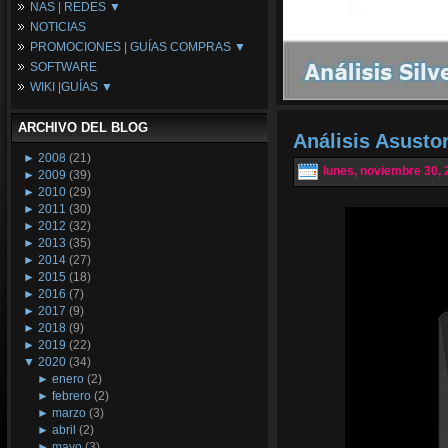
NAS | REDES ▼
Placas Base
NOTICIAS
Procesadores
NAS
PROMOCIONES | GUÍAS COMPRAS ▼
Periféricos
Espacio Synology
SOFTWARE
Refrigeración
Redes
Configuraciones Ordenadores
WIKI |GUÍAS ▼
Tarjetas Gráficas
Guías de Compras
Android PC
Promociones
Guías y Tutoriales
ARCHIVO DEL BLOG
Wikipedia
Análisis Asusto
Tus Montajes
►
2008
(21)
lunes, noviembre 30, 
►
2009
(39)
►
2010
(29)
►
2011
(30)
►
2012
(32)
►
2013
(35)
►
2014
(27)
►
2015
(18)
►
2016
(7)
►
2017
(9)
►
2018
(9)
►
2019
(22)
▼
2020
(34)
►
enero
(2)
►
febrero
(2)
►
marzo
(3)
►
abril
(2)
►
mayo
(3)