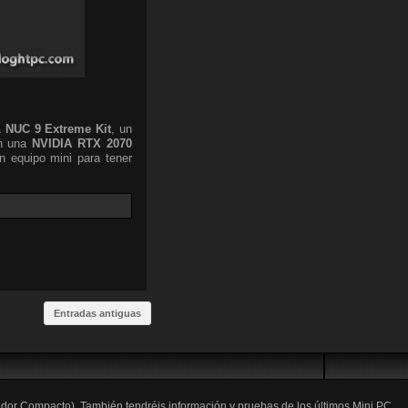
L
NUC 9 Extreme Kit
, un
n una
NVIDIA RTX 2070
 equipo mini para tener
Entradas antiguas
ador Compacto). También tendréis información y pruebas de los últimos Mini PC,