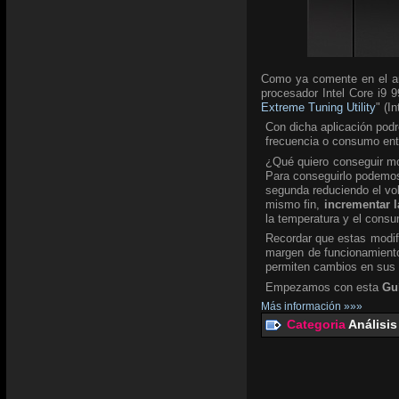
Como ya comente en el an
procesador Intel Core i9 9
Extreme Tuning Utility
" (I
Con dicha aplicación podr
frecuencia o consumo ent
¿Qué quiero conseguir mod
Para conseguirlo podemos 
segunda reduciendo el v
mismo fin,
incrementar l
la temperatura y el consu
Recordar que estas modifi
margen de funcionamiento
permiten cambios en sus
Empezamos con esta
Gu
Más información »»»
Categoria
Análisis