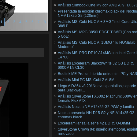
Análisis Slimbook One M9 con AMD AI 9 HX 37
Presentada la edición chromax.black del Noctu
NF‑A12x25 G2 (120mm)
Análisis MSI Cubi NUC AI+ 3MG "Intel Core Ultr
1
2
3
4
5
6
7
8
386H"
Análisis MSI MPG B850I EDGE TI WIFI (Con red
5 GbE)
Análisis MSI Cubi NUC AI 1UMG "Tu HOMElab
Moderno"
Análisis MSI PRO DP10 A14MG con Intel Core i
14700
Análisis Exceleram Black&White 32 GB DDR5
6000MT/s CL30
Beelink ME Pro: un híbrido entre mini PC y NAS
Análisis Mini PC MSI Cubi Z AI 8M
Llega AIDA64 v8.20! Nuevas pantallas, soporte
para Blackwell...
Análisis SilverStone FX600Z Platinum: 600W e
formato Flex ATX
Análisis Noctua NF-A12x25 G2 PWM y familia
Noctua presenta NH-D15 G2 y NF-A14x25 G2
chromax.black
Exceleram lanza la serie 42 DDR5 U-DIMM
SilverStone Crown 04: diseño atemporal, espíri
renovado