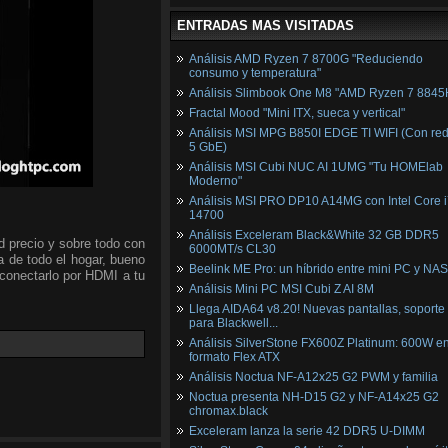
ENTRADAS MAS VISITADAS
Análisis AMD Ryzen 7 8700G "Reduciendo
consumo y temperatura"
Análisis Slimbook One M8 "AMD Ryzen 7 8845
Fractal Mood "Mini ITX, sueca y vertical"
Análisis MSI MPG B850I EDGE TI WIFI (Con red
5 GbE)
Análisis MSI Cubi NUC AI 1UMG "Tu HOMElab
Moderno"
Análisis MSI PRO DP10 A14MG con Intel Core i
14700
Análisis Exceleram Black&White 32 GB DDR5
d precio y sobre todo con
6000MT/s CL30
ia de todo el hogar, bueno
Beelink ME Pro: un híbrido entre mini PC y NAS
y conectarlo por HDMI a tu
Análisis Mini PC MSI Cubi Z AI 8M
Llega AIDA64 v8.20! Nuevas pantallas, soporte
para Blackwell...
Análisis SilverStone FX600Z Platinum: 600W e
formato Flex ATX
Análisis Noctua NF-A12x25 G2 PWM y familia
Noctua presenta NH-D15 G2 y NF-A14x25 G2
chromax.black
Exceleram lanza la serie 42 DDR5 U-DIMM