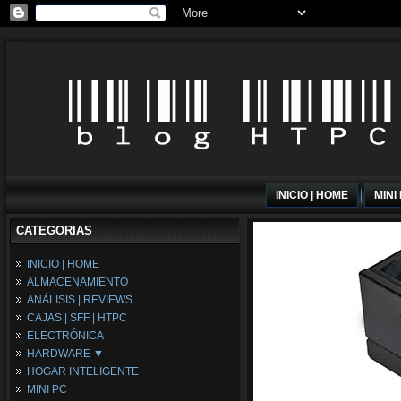
INICIO | HOME
MINI
CATEGORIAS
INICIO | HOME
ALMACENAMIENTO
ANÁLISIS | REVIEWS
CAJAS | SFF | HTPC
ELECTRÓNICA
HARDWARE ▼
HOGAR INTELIGENTE
Fuentes de Alimentación
MINI PC
Memória RAM