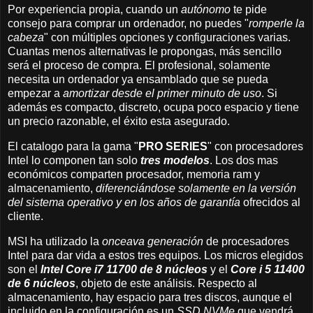
Por experiencia propia, cuando un
autónomo
te pide
consejo para comprar un ordenador, no puedes "
romperle la
cabeza
" con múltiples opciones y configuraciones varias.
Cuantas menos alternativas le propongas, más sencillo
será el proceso de compra. El profesional, solamente
necesita un ordenador ya ensamblado que se pueda
empezar a
amortizar desde el primer minuto de uso
. Si
además es compacto, discreto, ocupa poco espacio y tiene
un precio razonable, el éxito esta asegurado.
El catalogo para la gama "
PRO SERIES
" con procesadores
Intel lo componen tan solo
tres modelos
. Los dos mas
económicos comparten procesador, memoria ram y
almacenamiento,
diferenciándose solamente en la versión
del sistema operativo y en los años de garantía
ofrecidos al
cliente.
MSI ha utilizado la
onceava generación
de procesadores
Intel para dar vida a estos tres equipos. Los micros elegidos
son el
Intel Core i7 11700 de 8 núcleos
y el
Core i 5 11400
de 6 núcleos
, objeto de este análisis. Respecto al
almacenamiento, hay espacio para tres discos, aunque el
incluido en la configuración es un
SSD NVMe
que vendrá