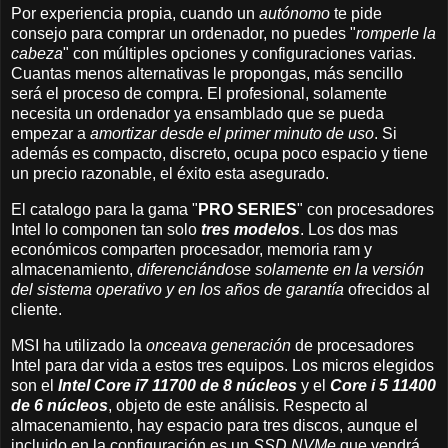
Por experiencia propia, cuando un
autónomo
te pide
consejo para comprar un ordenador, no puedes "
romperle la
cabeza
" con múltiples opciones y configuraciones varias.
Cuantas menos alternativas le propongas, más sencillo
será el proceso de compra. El profesional, solamente
necesita un ordenador ya ensamblado que se pueda
empezar a
amortizar desde el primer minuto de uso
. Si
además es compacto, discreto, ocupa poco espacio y tiene
un precio razonable, el éxito esta asegurado.
El catalogo para la gama "
PRO SERIES
" con procesadores
Intel lo componen tan solo
tres modelos
. Los dos mas
económicos comparten procesador, memoria ram y
almacenamiento,
diferenciándose solamente en la versión
del sistema operativo y en los años de garantía
ofrecidos al
cliente.
MSI ha utilizado la
onceava generación
de procesadores
Intel para dar vida a estos tres equipos. Los micros elegidos
son el
Intel Core i7 11700 de 8 núcleos
y el
Core i 5 11400
de 6 núcleos
, objeto de este análisis. Respecto al
almacenamiento, hay espacio para tres discos, aunque el
incluido en la configuración es un
SSD NVMe
que vendrá