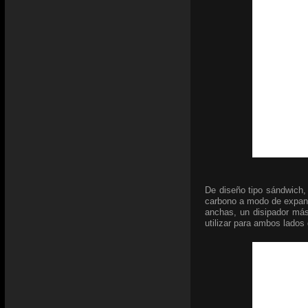
De diseño tipo sándwich,
carbono a modo de expans
anchas, un disipador má
utilizar para ambos lados 