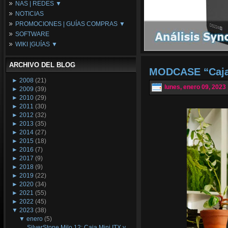
NAS | REDES ▼
Placas Base
NOTICIAS
Procesadores
NAS
PROMOCIONES | GUÍAS COMPRAS ▼
Periféricos
Espacio Synology
SOFTWARE
Refrigeración
Redes
Configuraciones Ordenadores
WIKI |GUÍAS ▼
Tarjetas Gráficas
Guías de Compras
Android PC
Promociones
Guías y Tutoriales
ARCHIVO DEL BLOG
Wikipedia
MODCASE “Cajas
Tus Montajes
►
2008
(21)
lunes, enero 09, 2023
►
2009
(39)
►
2010
(29)
►
2011
(30)
►
2012
(32)
►
2013
(35)
►
2014
(27)
►
2015
(18)
►
2016
(7)
►
2017
(9)
►
2018
(9)
►
2019
(22)
►
2020
(34)
►
2021
(55)
►
2022
(45)
▼
2023
(38)
▼
enero
(5)
SilverStone Milo 12: Caja Mini ITX y