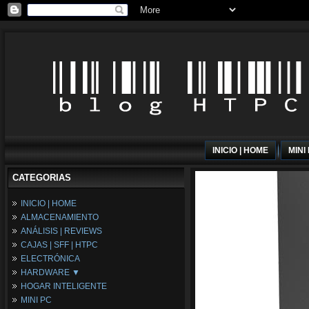
INICIO | HOME
MINI
CATEGORIAS
INICIO | HOME
ALMACENAMIENTO
ANÁLISIS | REVIEWS
CAJAS | SFF | HTPC
ELECTRÓNICA
HARDWARE ▼
HOGAR INTELIGENTE
Fuentes de Alimentación
MINI PC
Memória RAM