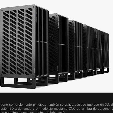
rbono como elemento principal, también se utiliza plástico impreso en 3D, 
resión 3D a demanda y el modelaje mediante CNC de la fibra de carbono. L
ico permiten reducir los costos de fabricación.