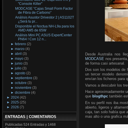
"Console Killer"
MODCASE “Cajas Small Form Factor
de Fibra de Carbono”
Análisis Asustor Drivestor 2 | AS1102T
¿Será tu pr...
Disponible el Noctua NH-L9a para los
AMD AM5 de 65W
Análisis Mini PC ASUS ExpertCenter
PN64 ! Con 12 n...
►
febrero
(2)
►
marzo
(4)
►
abril
(3)
Desde Australia nos ll
MODCASE
nos presenta
►
mayo
(3)
de forma casi artesanal.
►
junio
(3)
►
julio
(3)
Dos son los modelos de f
►
agosto
(2)
un tercer modelo denomi
►
septiembre
(3)
envían los ficheros para 
►
octubre
(3)
Vamos a descubrir los tre
►
noviembre
(3)
Hace aproximadamente un a
►
diciembre
(4)
que
blogthpc
también est
►
2024
(42)
►
2025
(25)
En su perfil nos iba mos
abierto, ligeros y altamen
►
2026
(7)
caja, tan solo había que 
mas alto o una grafica m
ENTRADAS | COMENTARIOS
Publicadas
524 Entradas y
1468