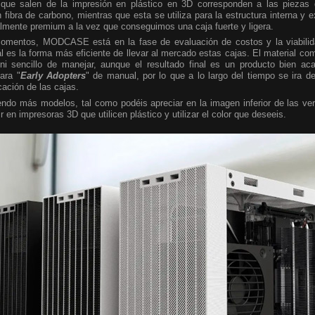
 que salen de la impresión en plástico en 3D corresponden a las piezas
n fibra de carbono, mientras que esta se utiliza para la estructura interna y e
almente premium a la vez que conseguimos una caja fuerte y ligera.
mentos, MODCASE está en la fase de evaluación de costos y la viabilid
l es la forma más eficiente de llevar al mercado estas cajas. El material com
 ni sencillo de manejar, aunque el resultado final es un producto bien a
ara "
Early Adopters
" de manual, por lo que a lo largo del tiempo se ira 
cación de las cajas.
endo más modelos, tal como podéis apreciar en la imagen inferior de las ve
r en impresoras 3D que utilicen plástico y utilizar el color que deseeis.