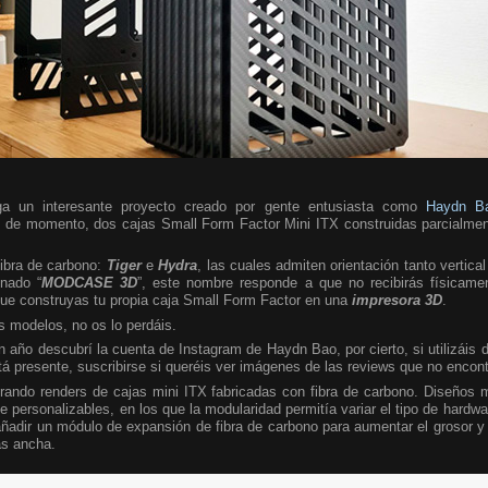
ega un interesante proyecto creado por gente entusiasta como
Haydn B
, de momento, dos cajas Small Form Factor Mini ITX construidas parcialme
ibra de carbono:
Tiger
e
Hydra
, las cuales admiten orientación tanto vertica
nado “
MODCASE
3D
”, este nombre responde a que no recibirás físicamen
que construyas tu propia caja Small Form Factor en una
impresora 3D
.
s modelos, no os lo perdáis.
ño descubrí la cuenta de Instagram de Haydn Bao, por cierto, si utilizáis di
á presente, suscribirse si queréis ver imágenes de las reviews que no encont
trando renders de cajas mini ITX fabricadas con fibra de carbono. Diseños 
te personalizables, en los que la modularidad permitía variar el tipo de hardwar
añadir un módulo de expansión de fibra de carbono para aumentar el grosor y a
ás ancha.