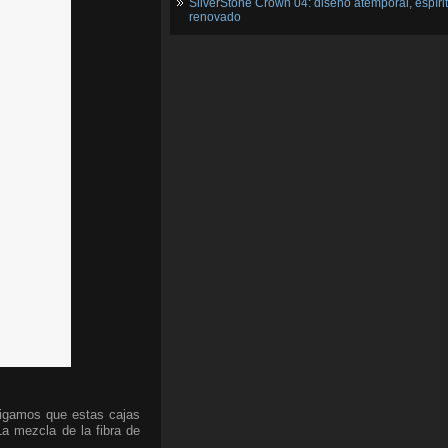
SilverStone Crown 04: diseño atemporal, espíri
renovado
digamos que estas cajas
a mezcla de la fibra de