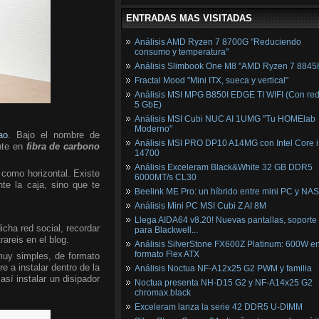
ENTRADAS MAS VISITADAS
Análisis AMD Ryzen 7 8700G "Reduciendo
consumo y temperatura"
Análisis Slimbook One M8 "AMD Ryzen 7 8845
Fractal Mood "Mini ITX, sueca y vertical"
Análisis MSI MPG B850I EDGE TI WIFI (Con red
5 GbE)
Análisis MSI Cubi NUC AI 1UMG "Tu HOMElab
Moderno"
ao
. Bajo el nombre de
Análisis MSI PRO DP10 A14MG con Intel Core i
nte en
fibra de carbono
14700
Análisis Exceleram Black&White 32 GB DDR5
l como horizontal. Existe
6000MT/s CL30
te la caja, sino que te
Beelink ME Pro: un híbrido entre mini PC y NAS
Análisis Mini PC MSI Cubi Z AI 8M
Llega AIDA64 v8.20! Nuevas pantallas, soporte
cha red social, recordar
para Blackwell...
rareis en el blog.
Análisis SilverStone FX600Z Platinum: 600W e
formato Flex ATX
muy simples, de formato
e a instalar dentro de la
Análisis Noctua NF-A12x25 G2 PWM y familia
sí instalar un disipador
Noctua presenta NH-D15 G2 y NF-A14x25 G2
chromax.black
Exceleram lanza la serie 42 DDR5 U-DIMM