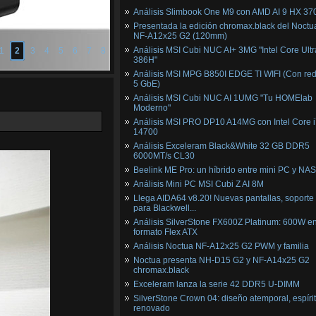
Análisis Slimbook One M9 con AMD AI 9 HX 37
Presentada la edición chromax.black del Noctu
NF‑A12x25 G2 (120mm)
Análisis MSI Cubi NUC AI+ 3MG "Intel Core Ultr
1
2
3
4
5
6
7
8
386H"
Análisis MSI MPG B850I EDGE TI WIFI (Con red
5 GbE)
Análisis MSI Cubi NUC AI 1UMG "Tu HOMElab
Moderno"
Análisis MSI PRO DP10 A14MG con Intel Core i
14700
Análisis Exceleram Black&White 32 GB DDR5
6000MT/s CL30
Beelink ME Pro: un híbrido entre mini PC y NAS
Análisis Mini PC MSI Cubi Z AI 8M
Llega AIDA64 v8.20! Nuevas pantallas, soporte
para Blackwell...
Análisis SilverStone FX600Z Platinum: 600W e
formato Flex ATX
Análisis Noctua NF-A12x25 G2 PWM y familia
Noctua presenta NH-D15 G2 y NF-A14x25 G2
chromax.black
Exceleram lanza la serie 42 DDR5 U-DIMM
SilverStone Crown 04: diseño atemporal, espíri
renovado