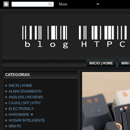
INICIO | HOME
MINI
CATEGORIAS
INICIO | HOME
ALMACENAMIENTO
ANÁLISIS | REVIEWS
CAJAS | SFF | HTPC
ELECTRÓNICA
HARDWARE ▼
HOGAR INTELIGENTE
Fuentes de Alimentación
MINI PC
Memória RAM