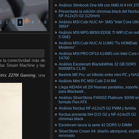
Análisis Slimbook One M9 con AMD AI 9 HX 37
Presentada la edición chromax.black del Noctu
NF‑A12x25 G2 (120mm)
Análisis MSI Cubi NUC AI+ 3MG "Intel Core Ultr
1
2
3
4
5
6
7
8
386H"
Análisis MSI MPG B850I EDGE TI WIFI (Con red
5 GbE)
Análisis MSI Cubi NUC AI 1UMG "Tu HOMElab
Moderno"
Análisis MSI PRO DP10 A14MG con Intel Core i
14700
a la conectividad más de
Análisis Exceleram Black&White 32 GB DDR5
 las Steam Machine y las
6000MT/s CL30
Beelink ME Pro: un híbrido entre mini PC y NAS
trix Z270I Gaming
, una
Análisis Mini PC MSI Cubi Z AI 8M
Llega AIDA64 v8.20! Nuevas pantallas, soporte
para Blackwell...
Análisis SilverStone FX600Z Platinum: 600W e
formato Flex ATX
Análisis Noctua NF-A12x25 G2 PWM y familia
Noctua presenta NH-D15 G2 y NF-A14x25 G2
chromax.black
Exceleram lanza la serie 42 DDR5 U-DIMM
SilverStone Crown 04: diseño atemporal, espíri
renovado