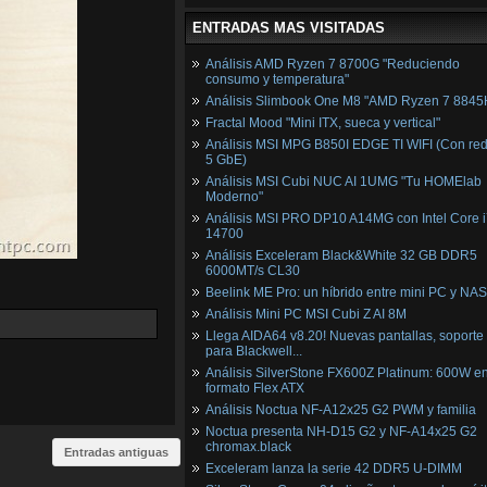
ENTRADAS MAS VISITADAS
Análisis AMD Ryzen 7 8700G "Reduciendo
consumo y temperatura"
Análisis Slimbook One M8 "AMD Ryzen 7 8845
Fractal Mood "Mini ITX, sueca y vertical"
Análisis MSI MPG B850I EDGE TI WIFI (Con red
5 GbE)
Análisis MSI Cubi NUC AI 1UMG "Tu HOMElab
Moderno"
Análisis MSI PRO DP10 A14MG con Intel Core i
14700
Análisis Exceleram Black&White 32 GB DDR5
6000MT/s CL30
Beelink ME Pro: un híbrido entre mini PC y NAS
Análisis Mini PC MSI Cubi Z AI 8M
Llega AIDA64 v8.20! Nuevas pantallas, soporte
para Blackwell...
Análisis SilverStone FX600Z Platinum: 600W e
formato Flex ATX
Análisis Noctua NF-A12x25 G2 PWM y familia
Noctua presenta NH-D15 G2 y NF-A14x25 G2
chromax.black
Entradas antiguas
Exceleram lanza la serie 42 DDR5 U-DIMM