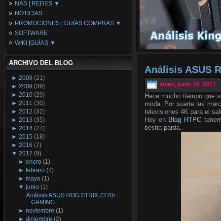
NAS | REDES ▼
Placas Base
NOTICIAS
Procesadores
NAS
PROMOCIONES | GUÍAS COMPRAS ▼
Periféricos
Espacio Synology
SOFTWARE
Refrigeración
Redes
Configuraciones Ordenadores
WIKI |GUÍAS ▼
Tarjetas Gráficas
Guías de Compras
Android PC
Promociones
Guías y Tutoriales
ARCHIVO DEL BLOG
Wikipedia
Análisis ASUS 
Tus Montajes
►
2008
(21)
lunes, junio 19, 2017
►
2009
(39)
►
2010
(29)
Hace mucho tiempo que se 
►
2011
(30)
moda. Por suerte las marc
►
2012
(32)
televisiones 4K para el sal
Hoy en
Blog HTPC
tenemo
►
2013
(35)
bestia parda.
►
2014
(27)
►
2015
(18)
►
2016
(7)
▼
2017
(9)
►
enero
(1)
►
febrero
(3)
►
mayo
(1)
▼
junio
(1)
Análisis ASUS ROG STRIX Z270i
GAMING
►
noviembre
(1)
►
diciembre
(2)