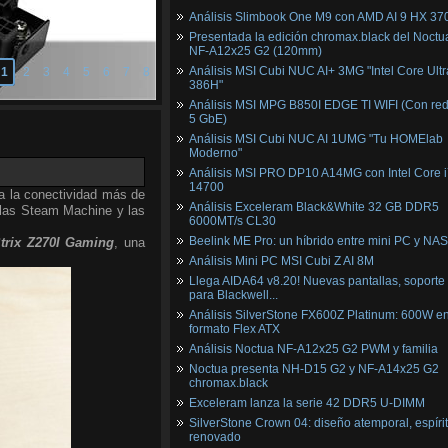
Análisis Slimbook One M9 con AMD AI 9 HX 37
Presentada la edición chromax.black del Noctu
NF‑A12x25 G2 (120mm)
Análisis MSI Cubi NUC AI+ 3MG "Intel Core Ultr
1
2
3
4
5
6
7
8
386H"
Análisis MSI MPG B850I EDGE TI WIFI (Con red
5 GbE)
Análisis MSI Cubi NUC AI 1UMG "Tu HOMElab
Moderno"
Análisis MSI PRO DP10 A14MG con Intel Core i
14700
a la conectividad más de
Análisis Exceleram Black&White 32 GB DDR5
 las Steam Machine y las
6000MT/s CL30
Beelink ME Pro: un híbrido entre mini PC y NAS
trix Z270I Gaming
, una
Análisis Mini PC MSI Cubi Z AI 8M
Llega AIDA64 v8.20! Nuevas pantallas, soporte
para Blackwell...
Análisis SilverStone FX600Z Platinum: 600W e
formato Flex ATX
Análisis Noctua NF-A12x25 G2 PWM y familia
Noctua presenta NH-D15 G2 y NF-A14x25 G2
chromax.black
Exceleram lanza la serie 42 DDR5 U-DIMM
SilverStone Crown 04: diseño atemporal, espíri
renovado