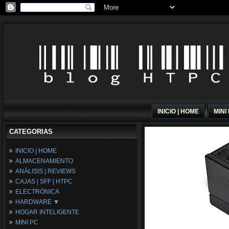
INICIO | HOME
MINI
CATEGORIAS
INICIO | HOME
ALMACENAMIENTO
ANÁLISIS | REVIEWS
CAJAS | SFF | HTPC
ELECTRÓNICA
HARDWARE ▼
HOGAR INTELIGENTE
Fuentes de Alimentación
MINI PC
Memória RAM