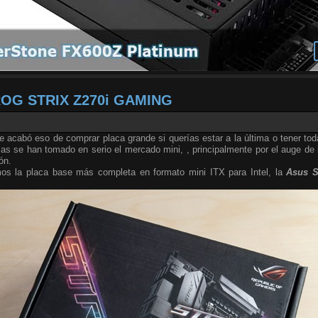
ROG STRIX Z270i GAMING
acabó eso de comprar placa grande si querías estar a la última o tener tod
as se han tomado en serio el mercado mini, , principalmente por el auge de
ón.
s la placa base más completa en formato mini ITX para Intel, la
Asus S