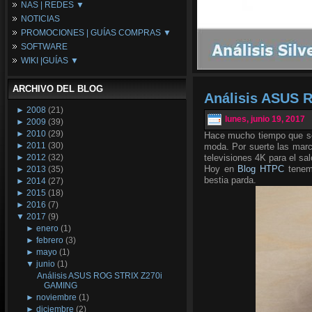
NAS | REDES ▼
Placas Base
NOTICIAS
Procesadores
NAS
PROMOCIONES | GUÍAS COMPRAS ▼
Periféricos
Espacio Synology
SOFTWARE
Refrigeración
Redes
Configuraciones Ordenadores
WIKI |GUÍAS ▼
Tarjetas Gráficas
Guías de Compras
Android PC
Promociones
Guías y Tutoriales
ARCHIVO DEL BLOG
Wikipedia
Análisis ASUS 
Tus Montajes
►
2008
(21)
lunes, junio 19, 2017
►
2009
(39)
►
2010
(29)
Hace mucho tiempo que se 
►
2011
(30)
moda. Por suerte las marc
►
2012
(32)
televisiones 4K para el sal
Hoy en
Blog HTPC
tenemo
►
2013
(35)
bestia parda.
►
2014
(27)
►
2015
(18)
►
2016
(7)
▼
2017
(9)
►
enero
(1)
►
febrero
(3)
►
mayo
(1)
▼
junio
(1)
Análisis ASUS ROG STRIX Z270i
GAMING
►
noviembre
(1)
►
diciembre
(2)