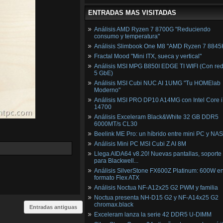
ENTRADAS MAS VISITADAS
Análisis AMD Ryzen 7 8700G "Reduciendo
consumo y temperatura"
Análisis Slimbook One M8 "AMD Ryzen 7 8845
Fractal Mood "Mini ITX, sueca y vertical"
Análisis MSI MPG B850I EDGE TI WIFI (Con red
5 GbE)
Análisis MSI Cubi NUC AI 1UMG "Tu HOMElab
Moderno"
Análisis MSI PRO DP10 A14MG con Intel Core i
14700
Análisis Exceleram Black&White 32 GB DDR5
6000MT/s CL30
Beelink ME Pro: un híbrido entre mini PC y NAS
Análisis Mini PC MSI Cubi Z AI 8M
Llega AIDA64 v8.20! Nuevas pantallas, soporte
para Blackwell...
Análisis SilverStone FX600Z Platinum: 600W e
formato Flex ATX
Análisis Noctua NF-A12x25 G2 PWM y familia
Noctua presenta NH-D15 G2 y NF-A14x25 G2
chromax.black
Entradas antiguas
Exceleram lanza la serie 42 DDR5 U-DIMM