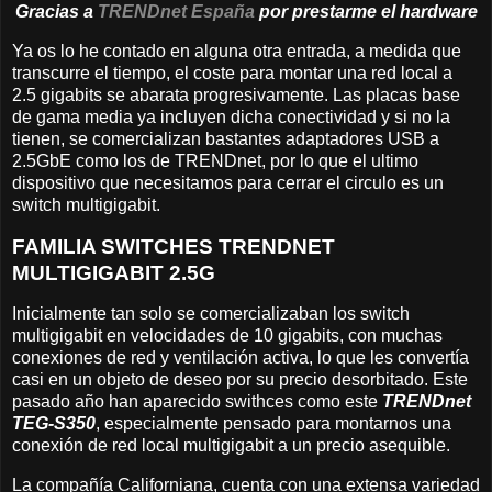
Gracias a
TRENDnet España
por prestarme el hardware
Ya os lo he contado en alguna otra entrada, a medida que
transcurre el tiempo, el coste para montar una red local a
2.5 gigabits se abarata progresivamente. Las placas base
de gama media ya incluyen dicha conectividad y si no la
tienen, se comercializan bastantes adaptadores USB a
2.5GbE como los de TRENDnet, por lo que el ultimo
dispositivo que necesitamos para cerrar el circulo es un
switch multigigabit.
FAMILIA SWITCHES TRENDNET
MULTIGIGABIT 2.5G
Inicialmente tan solo se comercializaban los switch
multigigabit en velocidades de 10 gigabits, con muchas
conexiones de red y ventilación activa, lo que les convertía
casi en un objeto de deseo por su precio desorbitado. Este
pasado año han aparecido swithces como este
TRENDnet
TEG-S350
, especialmente pensado para montarnos una
conexión de red local multigigabit a un precio asequible.
La compañía Californiana, cuenta con una extensa variedad