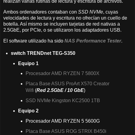
realizan varias rutinas de lectura y escritura de archivos.
Ambos ordenadores contaban con
SSD NVMe
, cuyas
velocidades de lectura y escritura no ofrecían un cuello de
botella. Así mismo se incluyen tarjetas de red nativas a
2.5GbE, por PCIe, o se utilizaron los adaptadores USB.
El software utilizado ha sido
NAS Performance Tester
.
switch TRENDnet TEG-S350
Equipo 1
Procesador AMD RYZEN 7 5800X
Placa Base ASUS ProArt X570 Creator
Wifi
(
Red 2.5GbE / 10 GbE
)
SSD NVMe Kingston KC2500 1TB
Equipo 2
Procesador AMD RYZEN 5 5600G
Placa Base ASUS ROG STRIX B450i