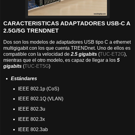
CARACTERISTICAS ADAPTADORES USB-C A
2.5G/5G TRENDNET
Dos son los modelos de adaptadores USB tipo C a ethernet
multigigabit con los que cuenta TRENDnet. Uno de ellos es
compatible con la velocidad de
2.5 gigabits
(
TUC-ET2G
),
mientras que el otro modelo, es capaz de llegar a los
5
gigabits
(
TUC-ET5G
)
Estándares
IEEE 802.1p (CoS)
IEEE 802.1Q (VLAN)
IEEE 802.3u
IEEE 802.3x
IEEE 802.3ab