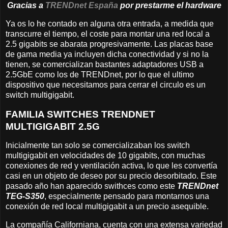
Gracias a
TRENDnet España
por prestarme el hardware
Ya os lo he contado en alguna otra entrada, a medida que
transcurre el tiempo, el coste para montar una red local a
2.5 gigabits se abarata progresivamente. Las placas base
de gama media ya incluyen dicha conectividad y si no la
tienen, se comercializan bastantes adaptadores USB a
2.5GbE como los de TRENDnet, por lo que el ultimo
dispositivo que necesitamos para cerrar el circulo es un
switch multigigabit.
FAMILIA SWITCHES TRENDNET
MULTIGIGABIT 2.5G
Inicialmente tan solo se comercializaban los switch
multigigabit en velocidades de 10 gigabits, con muchas
conexiones de red y ventilación activa, lo que les convertía
casi en un objeto de deseo por su precio desorbitado. Este
pasado año han aparecido swithces como este
TRENDnet
TEG-S350
, especialmente pensado para montarnos una
conexión de red local multigigabit a un precio asequible.
La compañía Californiana, cuenta con una extensa variedad