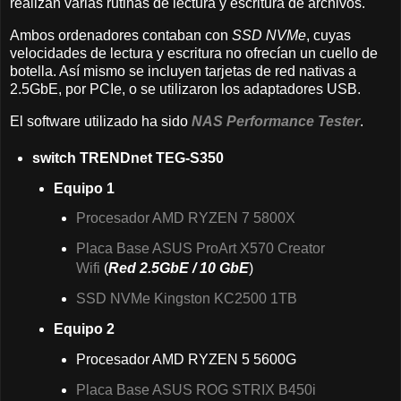
realizan varias rutinas de lectura y escritura de archivos.
Ambos ordenadores contaban con
SSD NVMe
, cuyas
velocidades de lectura y escritura no ofrecían un cuello de
botella. Así mismo se incluyen tarjetas de red nativas a
2.5GbE, por PCIe, o se utilizaron los adaptadores USB.
El software utilizado ha sido
NAS Performance Tester
.
switch TRENDnet TEG-S350
Equipo 1
Procesador AMD RYZEN 7 5800X
Placa Base ASUS ProArt X570 Creator
Wifi
(
Red 2.5GbE / 10 GbE
)
SSD NVMe Kingston KC2500 1TB
Equipo 2
Procesador AMD RYZEN 5 5600G
Placa Base ASUS ROG STRIX B450i