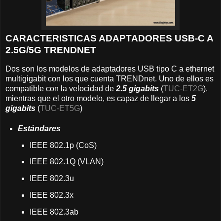
CARACTERISTICAS ADAPTADORES USB-C A
2.5G/5G TRENDNET
Dos son los modelos de adaptadores USB tipo C a ethernet
multigigabit con los que cuenta TRENDnet. Uno de ellos es
compatible con la velocidad de
2.5 gigabits
(
TUC-ET2G
),
mientras que el otro modelo, es capaz de llegar a los
5
gigabits
(
TUC-ET5G
)
Estándares
IEEE 802.1p (CoS)
IEEE 802.1Q (VLAN)
IEEE 802.3u
IEEE 802.3x
IEEE 802.3ab