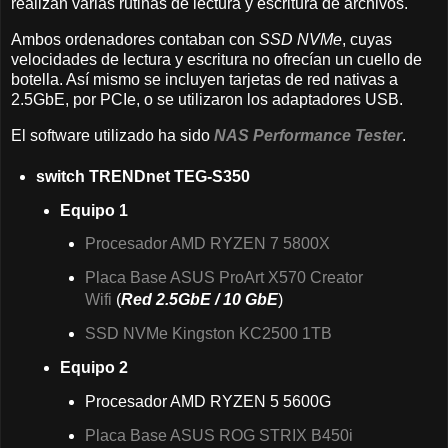
realizan varias rutinas de lectura y escritura de archivos.
Ambos ordenadores contaban con
SSD NVMe
, cuyas
velocidades de lectura y escritura no ofrecían un cuello de
botella. Así mismo se incluyen tarjetas de red nativas a
2.5GbE, por PCIe, o se utilizaron los adaptadores USB.
El software utilizado ha sido
NAS Performance Tester
.
switch TRENDnet TEG-S350
Equipo 1
Procesador AMD RYZEN 7 5800X
Placa Base ASUS ProArt X570 Creator
Wifi
(
Red 2.5GbE / 10 GbE
)
SSD NVMe Kingston KC2500 1TB
Equipo 2
Procesador AMD RYZEN 5 5600G
Placa Base ASUS ROG STRIX B450i