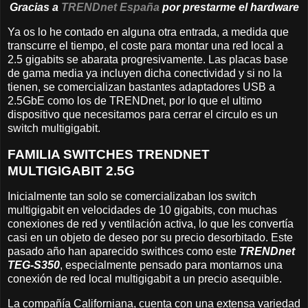
Gracias a
TRENDnet España
por prestarme el hardware
Ya os lo he contado en alguna otra entrada, a medida que
transcurre el tiempo, el coste para montar una red local a
2.5 gigabits se abarata progresivamente. Las placas base
de gama media ya incluyen dicha conectividad y si no la
tienen, se comercializan bastantes adaptadores USB a
2.5GbE como los de TRENDnet, por lo que el ultimo
dispositivo que necesitamos para cerrar el circulo es un
switch multigigabit.
FAMILIA SWITCHES TRENDNET
MULTIGIGABIT 2.5G
Inicialmente tan solo se comercializaban los switch
multigigabit en velocidades de 10 gigabits, con muchas
conexiones de red y ventilación activa, lo que les convertía
casi en un objeto de deseo por su precio desorbitado. Este
pasado año han aparecido swithces como este
TRENDnet
TEG-S350
, especialmente pensado para montarnos una
conexión de red local multigigabit a un precio asequible.
La compañía Californiana, cuenta con una extensa variedad