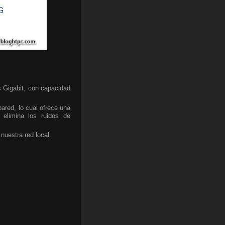
 Gigabit, con capacidad
ared, lo cual ofrece una
 elimina los ruidos de
nuestra red local.