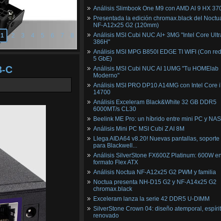
Análisis Slimbook One M9 con AMD AI 9 HX 37
Presentada la edición chromax.black del Noctu
NF‑A12x25 G2 (120mm)
Análisis MSI Cubi NUC AI+ 3MG "Intel Core Ultr
1
2
3
4
5
6
7
8
386H"
Análisis MSI MPG B850I EDGE TI WIFI (Con red
5 GbE)
B-C
Análisis MSI Cubi NUC AI 1UMG "Tu HOMElab
Moderno"
Análisis MSI PRO DP10 A14MG con Intel Core i
14700
Análisis Exceleram Black&White 32 GB DDR5
6000MT/s CL30
Beelink ME Pro: un híbrido entre mini PC y NAS
Análisis Mini PC MSI Cubi Z AI 8M
Llega AIDA64 v8.20! Nuevas pantallas, soporte
para Blackwell...
Análisis SilverStone FX600Z Platinum: 600W e
formato Flex ATX
Análisis Noctua NF-A12x25 G2 PWM y familia
Noctua presenta NH-D15 G2 y NF-A14x25 G2
chromax.black
Exceleram lanza la serie 42 DDR5 U-DIMM
SilverStone Crown 04: diseño atemporal, espíri
renovado