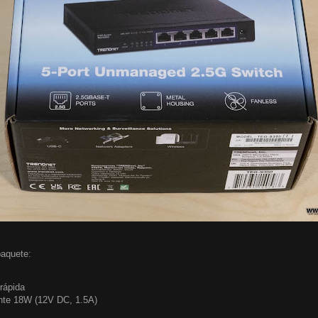
paquete:
 rápida
ente 18W (12V DC, 1.5A)