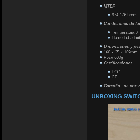
MTBF
674,176 horas
Condiciones de f
Temperatura 0° 
Humedad admit
Dimensiones y pe
160 x 25 x 109mm (l
Peso 600g
Certificaciones
FCC
CE
Garantía
	de
por v
UNBOXING SWIT