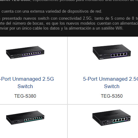
 cuenta con una extensa variedad de dispositivos de red.
 presentado nuevos switch con conectividad 2.5G, tanto de 5 como de 8 t
parte del número de bocas, es que los nuevos modelos cuentan con alimentaci
enviar por un único cable los datos y la alimentación a un satélite Wifi.