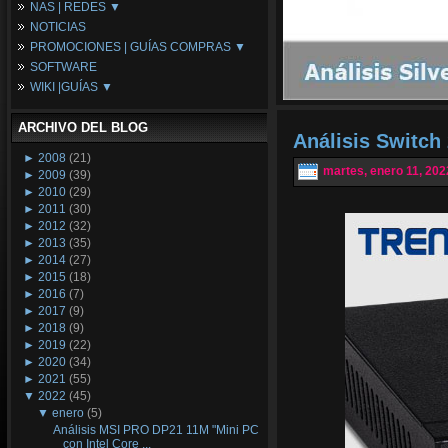
NAS | REDES ▼
Placas Base
NOTICIAS
Procesadores
NAS
PROMOCIONES | GUÍAS COMPRAS ▼
Periféricos
Espacio Synology
SOFTWARE
Refrigeración
Redes
Configuraciones Ordenadores
WIKI |GUÍAS ▼
Tarjetas Gráficas
Guías de Compras
Android PC
Promociones
Guías y Tutoriales
ARCHIVO DEL BLOG
Wikipedia
Análisis Switc
Tus Montajes
►
2008
(21)
martes, enero 11, 202
►
2009
(39)
►
2010
(29)
►
2011
(30)
►
2012
(32)
►
2013
(35)
►
2014
(27)
►
2015
(18)
►
2016
(7)
►
2017
(9)
►
2018
(9)
►
2019
(22)
►
2020
(34)
►
2021
(55)
▼
2022
(45)
▼
enero
(5)
Análisis MSI PRO DP21 11M "Mini PC
con Intel Core ...