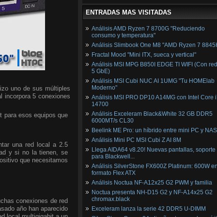
ENTRADAS MAS VISITADAS
Análisis AMD Ryzen 7 8700G "Reduciendo
consumo y temperatura"
Análisis Slimbook One M8 "AMD Ryzen 7 8845
Fractal Mood "Mini ITX, sueca y vertical"
Análisis MSI MPG B850I EDGE TI WIFI (Con red
5 GbE)
Análisis MSI Cubi NUC AI 1UMG "Tu HOMElab
Moderno"
lizo uno de sus múltiples
al incorpora 5 conexiones
Análisis MSI PRO DP10 A14MG con Intel Core i
14700
Análisis Exceleram Black&White 32 GB DDR5
t para esos equipos que
6000MT/s CL30
Beelink ME Pro: un híbrido entre mini PC y NAS
Análisis Mini PC MSI Cubi Z AI 8M
tar una red local a 2.5
Llega AIDA64 v8.20! Nuevas pantallas, soporte
d y si no la tienen, se
para Blackwell...
ositivo que necesitamos
Análisis SilverStone FX600Z Platinum: 600W e
formato Flex ATX
Análisis Noctua NF-A12x25 G2 PWM y familia
Noctua presenta NH-D15 G2 y NF-A14x25 G2
chromax.black
muchas conexiones de red
pasado año han aparecido
Exceleram lanza la serie 42 DDR5 U-DIMM
 local multigigabit a un