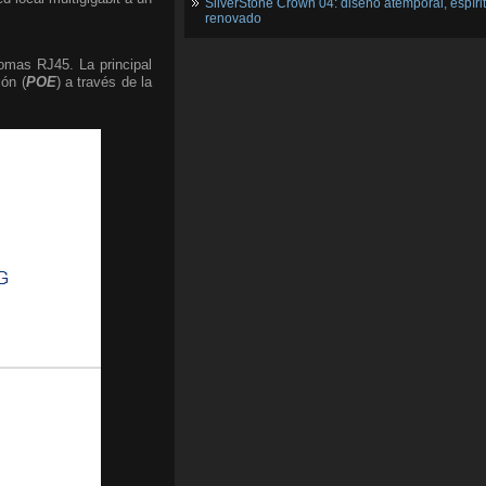
SilverStone Crown 04: diseño atemporal, espíri
renovado
omas RJ45. La principal
ón (
POE
) a través de la