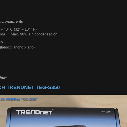
uncionamiento
– 40° C (32° – 104° F)
ida
Máx. 90% sin condensación
so
argo x ancho x alto)
ida*
CH TRENDNET TEG-S350