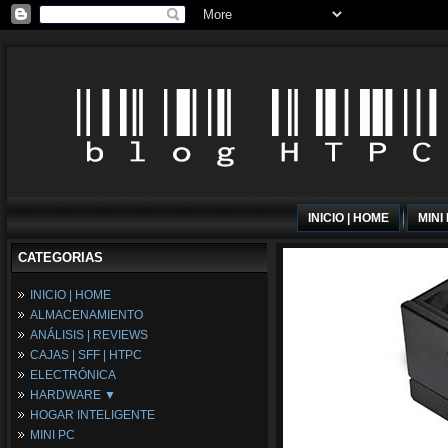
INICIO | HOME
MINI
CATEGORIAS
INICIO | HOME
ALMACENAMIENTO
ANÁLISIS | REVIEWS
CAJAS | SFF | HTPC
ELECTRÓNICA
HARDWARE ▼
HOGAR INTELIGENTE
Fuentes de Alimentación
MINI PC
Memória RAM