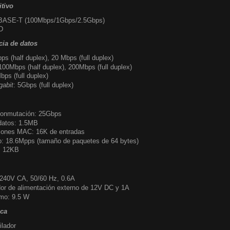
itivo
GBASE-T (100Mbps/1Gbps/2.5Gbps)
D
cia de datos
ps (half duplex), 20 Mbps (full duplex)
100Mbps (half duplex), 200Mbps (full duplex)
bps (full duplex)
gabit
: 5Gbps (full duplex)
conmutación: 25Gbps
datos: 1.5MB
ciones MAC: 16K de entradas
o: 18.6Mpps (tamaño de paquetes de 64 bytes)
: 12KB
 240V CA, 50/60 Hz, 0.6A
dor de alimentación externo de 12V DC y 1A
mo: 9.5 W
ica
ilador