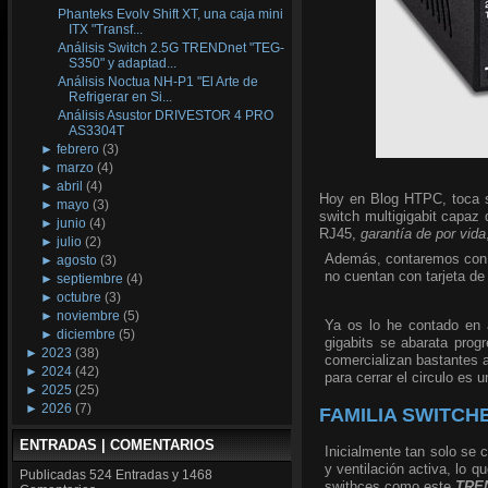
Phanteks Evolv Shift XT, una caja mini
ITX "Transf...
Análisis Switch 2.5G TRENDnet "TEG-
S350" y adaptad...
Análisis Noctua NH-P1 "El Arte de
Refrigerar en Si...
Análisis Asustor DRIVESTOR 4 PRO
AS3304T
►
febrero
(3)
►
marzo
(4)
►
abril
(4)
Hoy en Blog HTPC, toca s
►
mayo
(3)
switch multigigabit capaz
►
junio
(4)
RJ45,
garantía de por vida
►
julio
(2)
Además, contaremos con l
►
agosto
(3)
no cuentan con tarjeta de 
►
septiembre
(4)
►
octubre
(3)
►
noviembre
(5)
Ya os lo he contado en a
►
diciembre
(5)
gigabits se abarata prog
►
2023
(38)
comercializan bastantes 
►
2024
(42)
para cerrar el circulo es u
►
2025
(25)
►
2026
(7)
FAMILIA SWITCH
ENTRADAS | COMENTARIOS
Inicialmente tan solo se 
y ventilación activa, lo 
Publicadas
524 Entradas y
1468
swithces como este
TRE