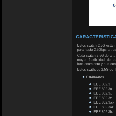
CARACTERISTICA
Estos switch 2.5G están
para hasta 2.5Gbps a trav
Cada switch 2.5G de alta 
mayor flexibilidad de c
funcionamiento y sus con
Estos swithces 2.5G de TR
Estándares
IEEE 802.3
IEEE 802.3u
IEEE 802.3x
IEEE 802.3z
IEEE 802.3ab
IEEE 802.3az
IEEE 802.3bz