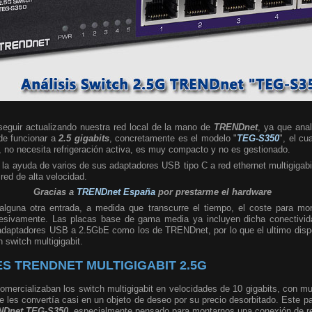
eguir actualizando nuestra red local de la mano de
TRENDnet
, ya que ana
 de funcionar a
2.5 gigabits
, concretamente es el modelo "
TEG-S350
", el cu
, no necesita refrigeración activa, es muy compacto y no es gestionado.
a ayuda de varios de sus adaptadores USB tipo C a red ethernet multigigabi
red de alta velocidad.
Gracias a
TRENDnet España
por prestarme el hardware
lguna otra entrada, a medida que transcurre el tiempo, el coste para mon
resivamente. Las placas base de gama media ya incluyen dicha conectivida
adaptadores USB a 2.5GbE como los de TRENDnet, por lo que el ultimo disp
n switch multigigabit.
ES TRENDNET MULTIGIGABIT 2.5G
comercializaban los switch multigigabit en velocidades de 10 gigabits, con 
que les convertía casi en un objeto de deseo por su precio desorbitado. Este 
NDnet TEG-S350
, especialmente pensado para montarnos una conexión de red