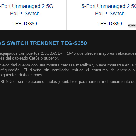
S SWITCH TRENDNET TEG-S350
 equipados con puertos 2.5GBASE-T RJ-45 que ofrecen mayores velocidades
és del cableado Cat5e o superior.
velocidad cuenta con una robusta carcasa metálica y puede montarse en la p
onfiguración. El diseño sin ventilador reduce el consumo de energía y
siguientes distracciones.
ENDnet son soluciones fiables y rentables para aumentar el rendimiento de 