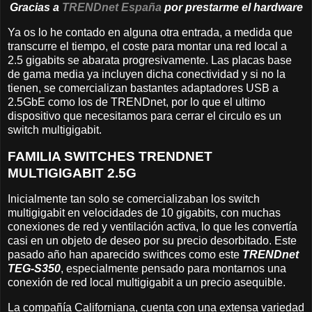
Gracias a
TRENDnet España
por prestarme el hardware
Ya os lo he contado en alguna otra entrada, a medida que
transcurre el tiempo, el coste para montar una red local a
2.5 gigabits se abarata progresivamente. Las placas base
de gama media ya incluyen dicha conectividad y si no la
tienen, se comercializan bastantes adaptadores USB a
2.5GbE como los de TRENDnet, por lo que el ultimo
dispositivo que necesitamos para cerrar el circulo es un
switch multigigabit.
FAMILIA SWITCHES TRENDNET
MULTIGIGABIT 2.5G
Inicialmente tan solo se comercializaban los switch
multigigabit en velocidades de 10 gigabits, con muchas
conexiones de red y ventilación activa, lo que les convertía
casi en un objeto de deseo por su precio desorbitado. Este
pasado año han aparecido swithces como este
TRENDnet
TEG-S350
, especialmente pensado para montarnos una
conexión de red local multigigabit a un precio asequible.
La compañía Californiana, cuenta con una extensa variedad