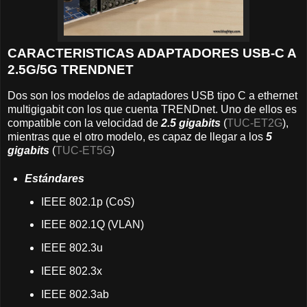
CARACTERISTICAS ADAPTADORES USB-C A
2.5G/5G TRENDNET
Dos son los modelos de adaptadores USB tipo C a ethernet
multigigabit con los que cuenta TRENDnet. Uno de ellos es
compatible con la velocidad de
2.5 gigabits
(
TUC-ET2G
),
mientras que el otro modelo, es capaz de llegar a los
5
gigabits
(
TUC-ET5G
)
Estándares
IEEE 802.1p (CoS)
IEEE 802.1Q (VLAN)
IEEE 802.3u
IEEE 802.3x
IEEE 802.3ab