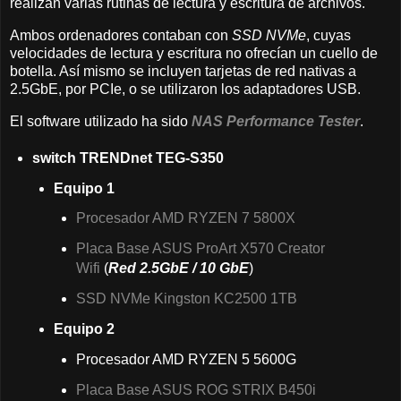
realizan varias rutinas de lectura y escritura de archivos.
Ambos ordenadores contaban con
SSD NVMe
, cuyas
velocidades de lectura y escritura no ofrecían un cuello de
botella. Así mismo se incluyen tarjetas de red nativas a
2.5GbE, por PCIe, o se utilizaron los adaptadores USB.
El software utilizado ha sido
NAS Performance Tester
.
switch TRENDnet TEG-S350
Equipo 1
Procesador AMD RYZEN 7 5800X
Placa Base ASUS ProArt X570 Creator
Wifi
(
Red 2.5GbE / 10 GbE
)
SSD NVMe Kingston KC2500 1TB
Equipo 2
Procesador AMD RYZEN 5 5600G
Placa Base ASUS ROG STRIX B450i