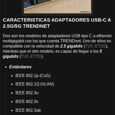
CARACTERISTICAS ADAPTADORES USB-C A
2.5G/5G TRENDNET
Dos son los modelos de adaptadores USB tipo C a ethernet
multigigabit con los que cuenta TRENDnet. Uno de ellos es
compatible con la velocidad de
2.5 gigabits
(
TUC-ET2G
),
mientras que el otro modelo, es capaz de llegar a los
5
gigabits
(
TUC-ET5G
)
Estándares
IEEE 802.1p (CoS)
IEEE 802.1Q (VLAN)
IEEE 802.3u
IEEE 802.3x
IEEE 802.3ab