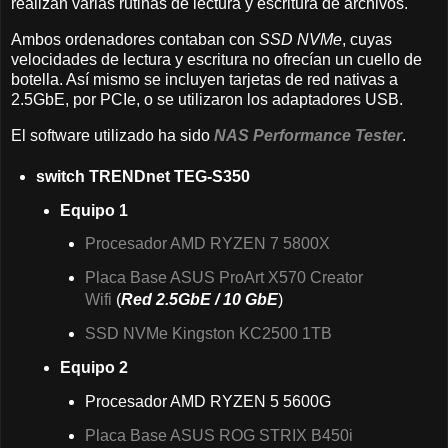
realizan varias rutinas de lectura y escritura de archivos.
Ambos ordenadores contaban con
SSD NVMe
, cuyas
velocidades de lectura y escritura no ofrecían un cuello de
botella. Así mismo se incluyen tarjetas de red nativas a
2.5GbE, por PCIe, o se utilizaron los adaptadores USB.
El software utilizado ha sido
NAS Performance Tester
.
switch TRENDnet TEG-S350
Equipo 1
Procesador AMD RYZEN 7 5800X
Placa Base ASUS ProArt X570 Creator
Wifi
(
Red 2.5GbE / 10 GbE
)
SSD NVMe Kingston KC2500 1TB
Equipo 2
Procesador AMD RYZEN 5 5600G
Placa Base ASUS ROG STRIX B450i