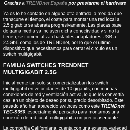
Gracias a
TRENDnet España
por prestarme el hardware
Ya os lo he contado en alguna otra entrada, a medida que
transcurre el tiempo, el coste para montar una red local a
2.5 gigabits se abarata progresivamente. Las placas base
de gama media ya incluyen dicha conectividad y si no la
tienen, se comercializan bastantes adaptadores USB a
2.5GbE como los de TRENDnet, por lo que el ultimo
dispositivo que necesitamos para cerrar el circulo es un
switch multigigabit.
FAMILIA SWITCHES TRENDNET
MULTIGIGABIT 2.5G
Inicialmente tan solo se comercializaban los switch
multigigabit en velocidades de 10 gigabits, con muchas
conexiones de red y ventilación activa, lo que les convertía
casi en un objeto de deseo por su precio desorbitado. Este
pasado año han aparecido swithces como este
TRENDnet
TEG-S350
, especialmente pensado para montarnos una
conexión de red local multigigabit a un precio asequible.
La compañía Californiana, cuenta con una extensa variedad