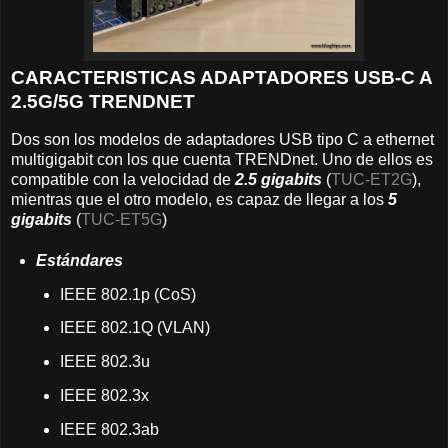
CARACTERISTICAS ADAPTADORES USB-C A
2.5G/5G TRENDNET
Dos son los modelos de adaptadores USB tipo C a ethernet
multigigabit con los que cuenta TRENDnet. Uno de ellos es
compatible con la velocidad de
2.5 gigabits
(
TUC-ET2G
),
mientras que el otro modelo, es capaz de llegar a los
5
gigabits
(
TUC-ET5G
)
Estándares
IEEE 802.1p (CoS)
IEEE 802.1Q (VLAN)
IEEE 802.3u
IEEE 802.3x
IEEE 802.3ab