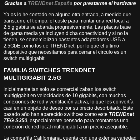
Gracias a
TRENDnet España
por prestarme el hardware
Ya os lo he contado en alguna otra entrada, a medida que
transcurre el tiempo, el coste para montar una red local a
2.5 gigabits se abarata progresivamente. Las placas base
de gama media ya incluyen dicha conectividad y si no la
tienen, se comercializan bastantes adaptadores USB a
2.5GbE como los de TRENDnet, por lo que el ultimo
dispositivo que necesitamos para cerrar el circulo es un
switch multigigabit.
FAMILIA SWITCHES TRENDNET
MULTIGIGABIT 2.5G
Inicialmente tan solo se comercializaban los switch
multigigabit en velocidades de 10 gigabits, con muchas
conexiones de red y ventilación activa, lo que les convertía
casi en un objeto de deseo por su precio desorbitado. Este
pasado año han aparecido swithces como este
TRENDnet
TEG-S350
, especialmente pensado para montarnos una
conexión de red local multigigabit a un precio asequible.
La compañía Californiana, cuenta con una extensa variedad