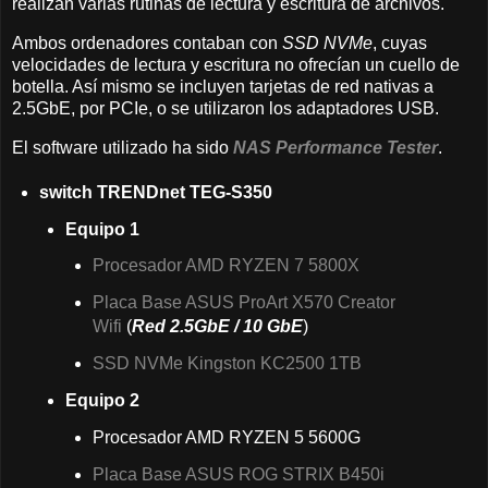
realizan varias rutinas de lectura y escritura de archivos.
Ambos ordenadores contaban con
SSD NVMe
, cuyas
velocidades de lectura y escritura no ofrecían un cuello de
botella. Así mismo se incluyen tarjetas de red nativas a
2.5GbE, por PCIe, o se utilizaron los adaptadores USB.
El software utilizado ha sido
NAS Performance Tester
.
switch TRENDnet TEG-S350
Equipo 1
Procesador AMD RYZEN 7 5800X
Placa Base ASUS ProArt X570 Creator
Wifi
(
Red 2.5GbE / 10 GbE
)
SSD NVMe Kingston KC2500 1TB
Equipo 2
Procesador AMD RYZEN 5 5600G
Placa Base ASUS ROG STRIX B450i