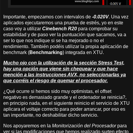
Importante, empezamos con intervalos de
-0.020V
. Una vez
aplicados ejecutaremos una prueba de estrés, yo en este
caso voy a utilizar
Cinebench R20
para comprobar su
estabilidad y de paso ver la puntuación que sacamos, va a
ser lo que nos indique si se ha mejorado o no el
rendimiento. También podéis utilizar la propia aplicación de
benchmark (
Benchmarking
) integrada en XTU.
Mucho ojo con la utilización de la sección Stress Test,
hay una opción que viene sin chequear y que hace
mención a las instrucciones AVX, no seleccionarlas ya
que corréis el riesgo de quemar el procesador.
¿Qué ocurre si hemos sido muy optimistas, el offset
negativo es demasiado grande y el ordenador se reinicia?,
en principio nada, en el siguiente reinicio el servicio de XTU
aplicara el voltaje correcto para poder arrancar, por eso es
tan importante, no deshabilitar dicho servicio.
Nos apoyaremos en la
Monitorización del Procesador
para
ver si las modificaciones que hemos realizado surten efecto