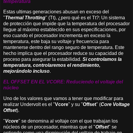
temperatura
Estas ultimas generaciones abusan en exceso del
"
Thermal Throtting
" (Tt), ¿pero qué es el Tt?: Un sistema
de protección que impide que la temperatura del procesador
llegue al máximo establecido en sus especificaciones, por
eso cuando el procesador incrementa en exceso la
temperatura, este baja su voltaje y frecuencia para
mantenerse dentro del rango seguro de temperatura. Este
hecho implica que el procesador reduce su capacidad de
proceso para asegurar la estabilidad.
Si controlamos la
temperatura, controlaremos el rendimiento,
mejorándolo incluso
.
EL OFFSET EN EL VCORE: Reduciendo el voltaje del
núcleo
Uno de los valores que vamos a tener que modificar para
realizar Undervolt es el "
Vcore
"
y su "
Offset
" (
Core Voltage
Offset
).
"
Vcore
" se denomina al voltaje con el que trabajan los
núcleos de un procesador, mientras que el "
Offset
" se
entiende como una disminución del voltaje de trabajo en