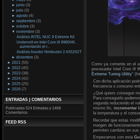
►
junio
(3)
►
julio
(3)
►
agosto
(4)
►
septiembre
(3)
►
octubre
(3)
▼
noviembre
(3)
Análisis INTEL NUC 9 Extreme Kit
Undervolt en Intel Core i9 9980HK,
aumentando el r...
Análisis Asustor Nimbustor 2 AS5202T
►
diciembre
(3)
►
2021
(55)
Como ya comente en el an
►
2022
(45)
procesador Intel Core i9 9
►
2023
(38)
Extreme Tuning Utility
" (I
►
2024
(42)
Con dicha aplicación podr
►
2025
(25)
frecuencia o consumo ent
►
2026
(7)
¿Qué quiero conseguir mod
Para conseguirlo podemos 
ENTRADAS | COMENTARIOS
segunda reduciendo el v
mismo fin,
incrementar l
Publicadas
524 Entradas y
1468
Comentarios
la temperatura y el consu
Recordar que estas modifi
FEED RSS
margen de funcionamiento
permiten cambios en sus
Empezamos con esta
Gu