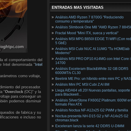
ENTRADAS MAS VISITADAS
Análisis AMD Ryzen 7 8700G "Reduciendo
consumo y temperatura"
Análisis Slimbook One M8 "AMD Ryzen 7 8845
Fractal Mood "Mini ITX, sueca y vertical"
Análisis MSI MPG B850I EDGE TI WIFI (Con red
5 GbE)
Análisis MSI Cubi NUC AI 1UMG "Tu HOMElab
Moderno"
Análisis MSI PRO DP10 A14MG con Intel Core i
da el comportamiento del
14700
de Intel denominada "
Intel
Análisis Exceleram Black&White 32 GB DDR5
6000MT/s CL30
parámetros como voltaje,
Beelink ME Pro: un híbrido entre mini PC y NAS
Análisis Mini PC MSI Cubi Z AI 8M
dimiento del procesador.
Llega AIDA64 v8.20! Nuevas pantallas, soporte
a "
Overclock
(OC)" y la
para Blackwell...
voltaje para conseguir un
Análisis SilverStone FX600Z Platinum: 600W e
mbién podemos disminuir
formato Flex ATX
Análisis Noctua NF-A12x25 G2 PWM y familia
oqueados de fabrica y su
Noctua presenta NH-D15 G2 y NF-A14x25 G2
ficaciones e incluso no
chromax.black
Exceleram lanza la serie 42 DDR5 U-DIMM