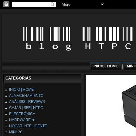
INICIO | HOME
MINI
CATEGORIAS
INICIO | HOME
ALMACENAMIENTO
ANÁLISIS | REVIEWS
CAJAS | SFF | HTPC
ELECTRÓNICA
HARDWARE ▼
HOGAR INTELIGENTE
Fuentes de Alimentación
MINI PC
Memória RAM