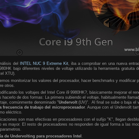
álisis del
INTEL NUC 9 Extreme Kit
, iba a comprobar en una nueva entra
980HK bajo diferentes niveles de voltaje utilizando la herramienta gratuita 
ntel XTU).
emos monitorizar los valores del procesador, hacer benchmarks y modificar 
re otros.
ificando los voltajes del Intel Core i9 9980HK?, básicamente mejorar el ren
hacerlo de dos formas: La primera subiendo el voltaje, habitualmente llamad
oltaje, comúnmente denominado "
Undervolt
(UV)". Al final se sube o baja el 
a frecuencia de trabajo del microprocesador
. Aunque con el Undervolt ta
mo eléctrico.
caciones son mas efectivas en procesadores con el sufijo "K", llegan desbl
 es mayor. El resto de procesadores no responden de igual forma a las modi
 parametros.
ía de Undervolting para procesadores Intel
.