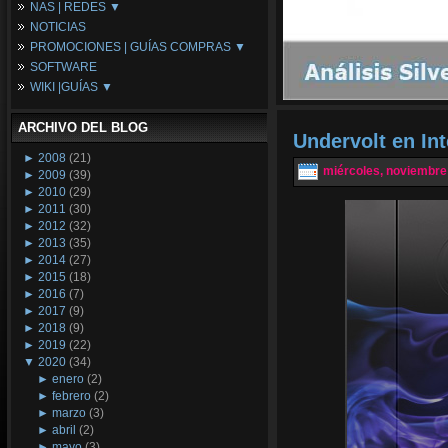
NAS | REDES ▼
Placas Base
NOTICIAS
Procesadores
NAS
PROMOCIONES | GUÍAS COMPRAS ▼
Periféricos
Espacio Synology
SOFTWARE
Refrigeración
Redes
Configuraciones Ordenadores
WIKI |GUÍAS ▼
Tarjetas Gráficas
Guías de Compras
Android PC
Promociones
Guías y Tutoriales
ARCHIVO DEL BLOG
Wikipedia
Undervolt en In
Tus Montajes
►
2008
(21)
miércoles, noviembre
►
2009
(39)
►
2010
(29)
►
2011
(30)
►
2012
(32)
►
2013
(35)
►
2014
(27)
►
2015
(18)
►
2016
(7)
►
2017
(9)
►
2018
(9)
►
2019
(22)
▼
2020
(34)
►
enero
(2)
►
febrero
(2)
►
marzo
(3)
►
abril
(2)
►
mayo
(3)