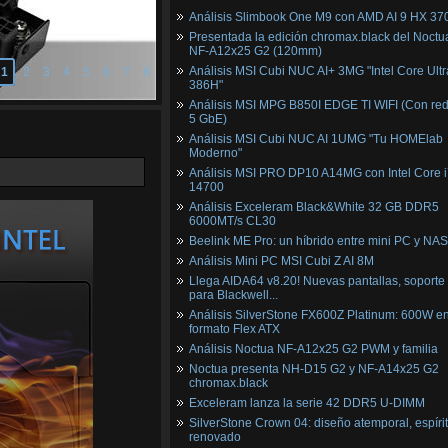
Análisis Slimbook One M9 con AMD AI 9 HX 37
Presentada la edición chromax.black del Noctu
NF‑A12x25 G2 (120mm)
Análisis MSI Cubi NUC AI+ 3MG "Intel Core Ultr
1
2
3
4
5
6
7
8
386H"
Análisis MSI MPG B850I EDGE TI WIFI (Con red
5 GbE)
Análisis MSI Cubi NUC AI 1UMG "Tu HOMElab
Moderno"
Análisis MSI PRO DP10 A14MG con Intel Core i
14700
Análisis Exceleram Black&White 32 GB DDR5
6000MT/s CL30
Beelink ME Pro: un híbrido entre mini PC y NAS
Análisis Mini PC MSI Cubi Z AI 8M
Llega AIDA64 v8.20! Nuevas pantallas, soporte
para Blackwell...
Análisis SilverStone FX600Z Platinum: 600W e
formato Flex ATX
Análisis Noctua NF-A12x25 G2 PWM y familia
Noctua presenta NH-D15 G2 y NF-A14x25 G2
chromax.black
Exceleram lanza la serie 42 DDR5 U-DIMM
SilverStone Crown 04: diseño atemporal, espíri
renovado