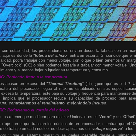
r con estabilidad, los procesadores se envían desde la fábrica con un ma
, aquí es donde la "
lotería del silicio
" entra en escena. Si coincide que el m
alidad, podrá trabajar con menor voltaje, con lo que o bien tenemos un mar
 "Overclock" (OC) o bien podemos forzarle a trabajar con menor voltaje "Und
imiento y al menos bajar o igualar su temperatura y consumo.
 Poniendo freno a la temperatura
nes abusan en exceso del "
Thermal Throtting
" (Tt), ¿pero qué es el Tt?: 
ratura del procesador llegue al máximo establecido en sus especificaci
exceso la temperatura, este baja su voltaje y frecuencia para mantenerse de
o implica que el procesador reduce su capacidad de proceso para aseg
ura, controlaremos el rendimiento, mejorándolo incluso
.
: Reduciendo el voltaje del núcleo
mos a tener que modificar para realizar Undervolt es el "
Vcore
"
y su "
Offset
"
oltaje con el que trabajan los núcleos de un procesador, mientras que el "
O
je de trabajo en cada núcleo, es decir aplicamos un "
voltaje negativo
" a los
ento y que el sistema operativo se vuelva inestable desde el primer m