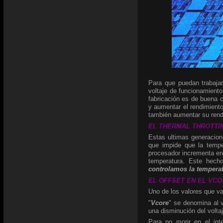
Para que puedan trabaja
voltaje de funcionamiento
fabricación es de buena c
y aumentar el rendimiento
también aumentar su rend
EL THERMAL THROTTING:
Estas ultimas generacio
que impide que la tempe
procesador incrementa en 
temperatura. Este hech
controlamos la temperat
EL OFFSET EN EL VCORE
Uno de los valores que va
"
Vcore
" se denomina al v
una disminución del volta
Para no morir en el int