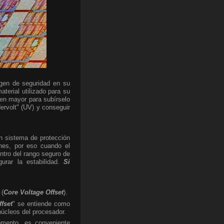
rgen de seguridad en su
aterial utilizado para su
gen mayor para subírselo
ervolt" (UV) y conseguir
Un sistema de protección
ones, por eso cuando el
ntro del rango seguro de
urar la estabilidad.
Si
 (
Core Voltage Offset
).
ffset
" se entiende como
 núcleos del procesador.
omento, es conveniente