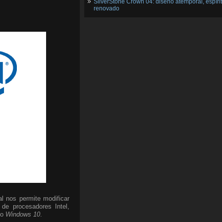
SilverStone Crown 04: diseño atemporal, espíri
renovado
al nos permite modificar
 de procesadores Intel,
vo
Windows 10
.