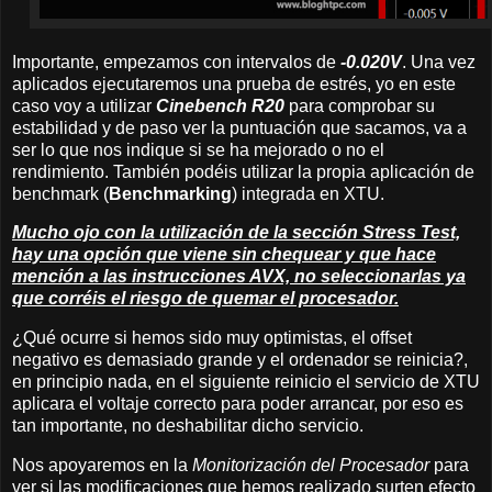
Importante, empezamos con intervalos de
-0.020V
. Una vez
aplicados ejecutaremos una prueba de estrés, yo en este
caso voy a utilizar
Cinebench R20
para comprobar su
estabilidad y de paso ver la puntuación que sacamos, va a
ser lo que nos indique si se ha mejorado o no el
rendimiento. También podéis utilizar la propia aplicación de
benchmark (
Benchmarking
) integrada en XTU.
Mucho ojo con la utilización de la sección Stress Test,
hay una opción que viene sin chequear y que hace
mención a las instrucciones AVX, no seleccionarlas ya
que corréis el riesgo de quemar el procesador.
¿Qué ocurre si hemos sido muy optimistas, el offset
negativo es demasiado grande y el ordenador se reinicia?,
en principio nada, en el siguiente reinicio el servicio de XTU
aplicara el voltaje correcto para poder arrancar, por eso es
tan importante, no deshabilitar dicho servicio.
Nos apoyaremos en la
Monitorización del Procesador
para
ver si las modificaciones que hemos realizado surten efecto