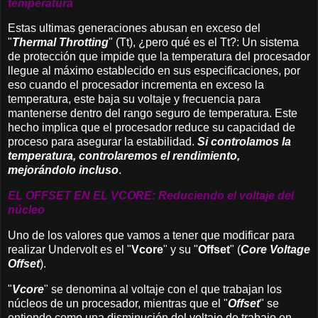
temperatura
Estas ultimas generaciones abusan en exceso del
"
Thermal Throtting
" (Tt), ¿pero qué es el Tt?: Un sistema
de protección que impide que la temperatura del procesador
llegue al máximo establecido en sus especificaciones, por
eso cuando el procesador incrementa en exceso la
temperatura, este baja su voltaje y frecuencia para
mantenerse dentro del rango seguro de temperatura. Este
hecho implica que el procesador reduce su capacidad de
proceso para asegurar la estabilidad.
Si controlamos la
temperatura, controlaremos el rendimiento,
mejorándolo incluso
.
EL OFFSET EN EL VCORE: Reduciendo el voltaje del
núcleo
Uno de los valores que vamos a tener que modificar para
realizar Undervolt es el "
Vcore
"
y su "
Offset
" (
Core Voltage
Offset
).
"
Vcore
" se denomina al voltaje con el que trabajan los
núcleos de un procesador, mientras que el "
Offset
" se
entiende como una disminución del voltaje de trabajo en