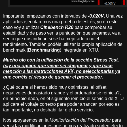
Importante, empezamos con intervalos de
-0.020V
. Una vez
aplicados ejecutaremos una prueba de estrés, yo en este
caso voy a utilizar
Cinebench R20
para comprobar su
estabilidad y de paso ver la puntuación que sacamos, va a
ser lo que nos indique si se ha mejorado o no el
rendimiento. También podéis utilizar la propia aplicación de
benchmark (
Benchmarking
) integrada en XTU.
Mucho ojo con la utilización de la sección Stress Test,
hay una opción que viene sin chequear y que hace
mención a las instrucciones AVX, no seleccionarlas ya
que corréis el riesgo de quemar el procesador.
¿Qué ocurre si hemos sido muy optimistas, el offset
negativo es demasiado grande y el ordenador se reinicia?,
en principio nada, en el siguiente reinicio el servicio de XTU
aplicara el voltaje correcto para poder arrancar, por eso es
tan importante, no deshabilitar dicho servicio.
Nos apoyaremos en la
Monitorización del Procesador
para
ver si las modificaciones que hemos realizado surten efecto