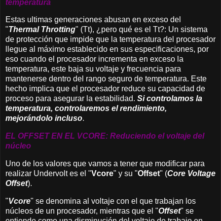
temperatura
Estas ultimas generaciones abusan en exceso del
"
Thermal Throtting
" (Tt), ¿pero qué es el Tt?: Un sistema
de protección que impide que la temperatura del procesador
llegue al máximo establecido en sus especificaciones, por
eso cuando el procesador incrementa en exceso la
temperatura, este baja su voltaje y frecuencia para
mantenerse dentro del rango seguro de temperatura. Este
hecho implica que el procesador reduce su capacidad de
proceso para asegurar la estabilidad.
Si controlamos la
temperatura, controlaremos el rendimiento,
mejorándolo incluso
.
EL OFFSET EN EL VCORE: Reduciendo el voltaje del
núcleo
Uno de los valores que vamos a tener que modificar para
realizar Undervolt es el "
Vcore
"
y su "
Offset
" (
Core Voltage
Offset
).
"
Vcore
" se denomina al voltaje con el que trabajan los
núcleos de un procesador, mientras que el "
Offset
" se
entiende como una disminución del voltaje de trabajo en