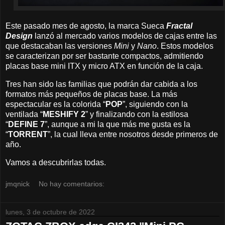
Este pasado mes de agosto, la marca Sueca
Fractal
Design
lanzó al mercado varios modelos de cajas entre las
que destacaban las versiones
Mini
y
Nano
. Estos modelos
se caracterizan por ser bastante compactos, admitiendo
placas base mini ITX y micro ATX en función de la caja.
Tres han sido las familias que podrán dar cabida a los
formatos más pequeños de placas base. La más
espectacular es la colorida “
POP
”, siguiendo con la
ventilada “
MESHIFY 2
” y finalizando con la estilosa
“
DEFINE 7
”, aunque a mi la que más me gusta es la
“
TORRENT
”, la cual lleva entre nosotros desde primeros de
año.
Vamos a descubrirlas todas.
jmqnick
No hay comentarios:
lunes, 3 de octubre de 2022