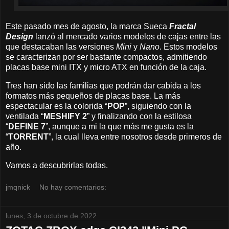
Este pasado mes de agosto, la marca Sueca
Fractal
Design
lanzó al mercado varios modelos de cajas entre las
que destacaban las versiones
Mini
y
Nano
. Estos modelos
se caracterizan por ser bastante compactos, admitiendo
placas base mini ITX y micro ATX en función de la caja.
Tres han sido las familias que podrán dar cabida a los
formatos más pequeños de placas base. La más
espectacular es la colorida “
POP
”, siguiendo con la
ventilada “
MESHIFY 2
” y finalizando con la estilosa
“
DEFINE 7
”, aunque a mi la que más me gusta es la
“
TORRENT
”, la cual lleva entre nosotros desde primeros de
año.
Vamos a descubrirlas todas.
jmqnick
No hay comentarios:
lunes, 3 de octubre de 2022