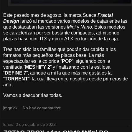
Este pasado mes de agosto, la marca Sueca
Fractal
Design
lanzó al mercado varios modelos de cajas entre las
que destacaban las versiones
Mini
y
Nano
. Estos modelos
se caracterizan por ser bastante compactos, admitiendo
placas base mini ITX y micro ATX en función de la caja.
Tres han sido las familias que podrán dar cabida a los
formatos más pequeños de placas base. La más
espectacular es la colorida “
POP
”, siguiendo con la
ventilada “
MESHIFY 2
” y finalizando con la estilosa
“
DEFINE 7
”, aunque a mi la que más me gusta es la
“
TORRENT
”, la cual lleva entre nosotros desde primeros de
año.
Vamos a descubrirlas todas.
jmqnick
No hay comentarios:
lunes, 3 de octubre de 2022