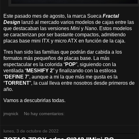
Este pasado mes de agosto, la marca Sueca
Fractal
Design
lanzó al mercado varios modelos de cajas entre las
que destacaban las versiones
Mini
y
Nano
. Estos modelos
se caracterizan por ser bastante compactos, admitiendo
placas base mini ITX y micro ATX en función de la caja.
Tres han sido las familias que podrán dar cabida a los
formatos más pequeños de placas base. La más
espectacular es la colorida “
POP
”, siguiendo con la
ventilada “
MESHIFY 2
” y finalizando con la estilosa
“
DEFINE 7
”, aunque a mi la que más me gusta es la
“
TORRENT
”, la cual lleva entre nosotros desde primeros de
año.
Vamos a descubrirlas todas.
jmqnick
No hay comentarios:
lunes, 3 de octubre de 2022