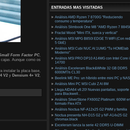
ENTRADAS MAS VISITADAS
Análisis AMD Ryzen 7 8700G "Reduciendo
consumo y temperatura"
Análisis Slimbook One M8 "AMD Ryzen 7 8845
Fractal Mood "Mini ITX, sueca y vertical"
Análisis MSI MPG B850I EDGE TI WIFI (Con red
5 GbE)
Análisis MSI Cubi NUC AI 1UMG "Tu HOMElab
Moderno"
Small Form Factor PC
,
Análisis MSI PRO DP10 A14MG con Intel Core i
s cajas. Aunque como os
14700
Análisis Exceleram Black&White 32 GB DDR5
 instalar la placa base,
6000MT/s CL30
4 V2
y
Densium 4+ V2
,
Beelink ME Pro: un híbrido entre mini PC y NAS
Análisis Mini PC MSI Cubi Z AI 8M
Llega AIDA64 v8.20! Nuevas pantallas, soporte
para Blackwell...
Análisis SilverStone FX600Z Platinum: 600W e
formato Flex ATX
Análisis Noctua NF-A12x25 G2 PWM y familia
Noctua presenta NH-D15 G2 y NF-A14x25 G2
chromax.black
Exceleram lanza la serie 42 DDR5 U-DIMM