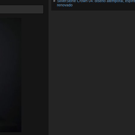
SilverStone Crown 04: diseño atemporal, espíri
renovado