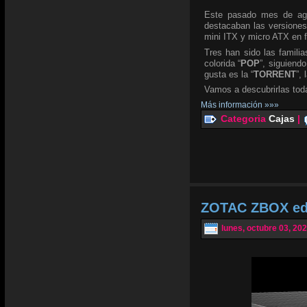
Este pasado mes de ag
destacaban las versione
mini ITX y micro ATX en f
Tres han sido las famil
colorida “
POP
”, siguiendo
gusta es la “
TORRENT
”,
Vamos a descubrirlas tod
Más información »»»
Categoria
Cajas
|
ZOTAC ZBOX edg
lunes, octubre 03, 20