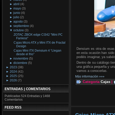
►
abril
(4)
►
mayo
(3)
►
junio
(4)
►
julio
(2)
►
agosto
(3)
►
septiembre
(4)
▼
octubre
(3)
ZOTAC ZBOX edge CI342 "Mini PC
Fanless"
Cajas Micro ATX y Mini ITX de Fractal
Design
Densium es otra de esas 
Cajas Mini ITX Densium 4 “Llegan
en esta ocasión han sido
desde el frio”
podéis imaginar, ya sabéi
►
noviembre
(5)
Dentro de su catálogo tie
►
diciembre
(5)
una gráfica pequeña y un
►
2023
(38)
vamos a conocerlas.
►
2024
(42)
►
2025
(25)
Más información »»»
►
2026
(7)
Categoria
Cajas
|
ENTRADAS | COMENTARIOS
Publicadas
524 Entradas y
1468
Comentarios
FEED RSS
Cajas Micro ATX