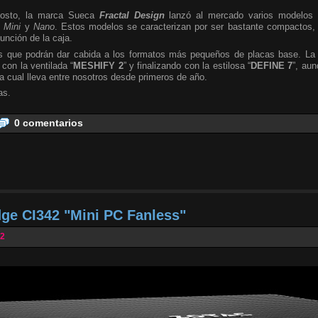
osto, la marca Sueca
Fractal Design
lanzó al mercado varios modelos 
s
Mini
y
Nano
. Estos modelos se caracterizan por ser bastante compactos,
unción de la caja.
ias que podrán dar cabida a los formatos más pequeños de placas base. La
 con la ventilada “
MESHIFY 2
” y finalizando con la estilosa “
DEFINE 7
”, au
 la cual lleva entre nosotros desde primeros de año.
as.
0 comentarios
e CI342 "Mini PC Fanless"
22