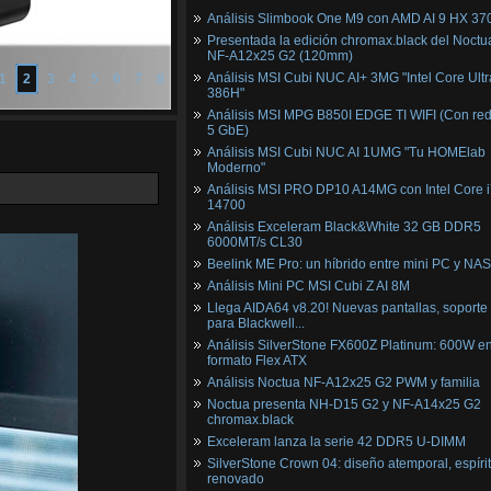
Análisis Slimbook One M9 con AMD AI 9 HX 37
Presentada la edición chromax.black del Noctu
NF‑A12x25 G2 (120mm)
Análisis MSI Cubi NUC AI+ 3MG "Intel Core Ultr
1
2
3
4
5
6
7
8
386H"
Análisis MSI MPG B850I EDGE TI WIFI (Con red
5 GbE)
Análisis MSI Cubi NUC AI 1UMG "Tu HOMElab
Moderno"
Análisis MSI PRO DP10 A14MG con Intel Core i
14700
Análisis Exceleram Black&White 32 GB DDR5
6000MT/s CL30
Beelink ME Pro: un híbrido entre mini PC y NAS
Análisis Mini PC MSI Cubi Z AI 8M
Llega AIDA64 v8.20! Nuevas pantallas, soporte
para Blackwell...
Análisis SilverStone FX600Z Platinum: 600W e
formato Flex ATX
Análisis Noctua NF-A12x25 G2 PWM y familia
Noctua presenta NH-D15 G2 y NF-A14x25 G2
chromax.black
Exceleram lanza la serie 42 DDR5 U-DIMM
SilverStone Crown 04: diseño atemporal, espíri
renovado