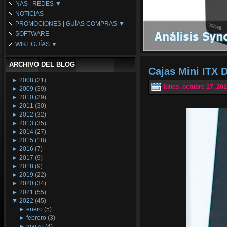
NAS | REDES ▼
Placas Base
NOTICIAS
Procesadores
NAS
PROMOCIONES | GUÍAS COMPRAS ▼
Periféricos
Espacio Synology
SOFTWARE
Refrigeración
Redes
Configuraciones Ordenadores
WIKI |GUÍAS ▼
Tarjetas Gráficas
Guías de Compras
Android PC
Promociones
Guías y Tutoriales
ARCHIVO DEL BLOG
Wikipedia
Cajas Mini ITX 
Tus Montajes
►
2008
(21)
lunes, octubre 17, 20
►
2009
(39)
►
2010
(29)
►
2011
(30)
►
2012
(32)
►
2013
(35)
►
2014
(27)
►
2015
(18)
►
2016
(7)
►
2017
(9)
►
2018
(9)
►
2019
(22)
►
2020
(34)
►
2021
(55)
▼
2022
(45)
►
enero
(5)
►
febrero
(3)
►
marzo
(4)