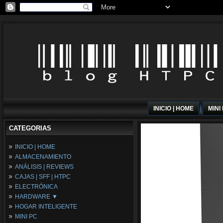
INICIO | HOME
MINI
CATEGORIAS
INICIO | HOME
ALMACENAMIENTO
ANÁLISIS | REVIEWS
CAJAS | SFF | HTPC
ELECTRÓNICA
HARDWARE ▼
HOGAR INTELIGENTE
Fuentes de Alimentación
MINI PC
Memória RAM