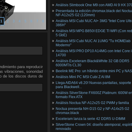
Análisis Slimbook One M9 con AMD AI 9 HX 37
Presentada la edición chromax.black del Noctu
NF‑A12x25 G2 (120mm)
Análisis MSI Cubi NUC AI+ 3MG "Intel Core Ultr
1
2
3
4
5
6
7
8
386H"
Análisis MSI MPG B850I EDGE TI WIFI (Con red
5 GbE)
Análisis MSI Cubi NUC AI 1UMG "Tu HOMElab
Moderno"
Análisis MSI PRO DP10 A14MG con Intel Core i
14700
Análisis Exceleram Black&White 32 GB DDR5
6000MT/s CL30
ndimiento para reproducir
Beelink ME Pro: un híbrido entre mini PC y NAS
as vibraciones, sonoridad
o de los discos duros de
Análisis Mini PC MSI Cubi Z AI 8M
Llega AIDA64 v8.20! Nuevas pantallas, soporte
para Blackwell...
Análisis SilverStone FX600Z Platinum: 600W e
formato Flex ATX
Análisis Noctua NF-A12x25 G2 PWM y familia
Noctua presenta NH-D15 G2 y NF-A14x25 G2
chromax.black
Exceleram lanza la serie 42 DDR5 U-DIMM
SilverStone Crown 04: diseño atemporal, espíri
renovado