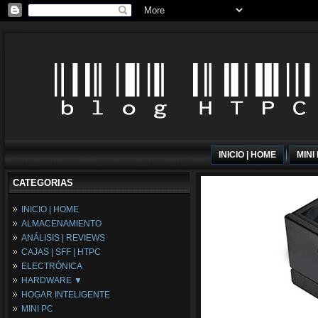
INICIO | HOME
MINI
CATEGORIAS
INICIO | HOME
ALMACENAMIENTO
ANÁLISIS | REVIEWS
CAJAS | SFF | HTPC
ELECTRÓNICA
HARDWARE ▼
HOGAR INTELIGENTE
Fuentes de Alimentación
MINI PC
Memória RAM