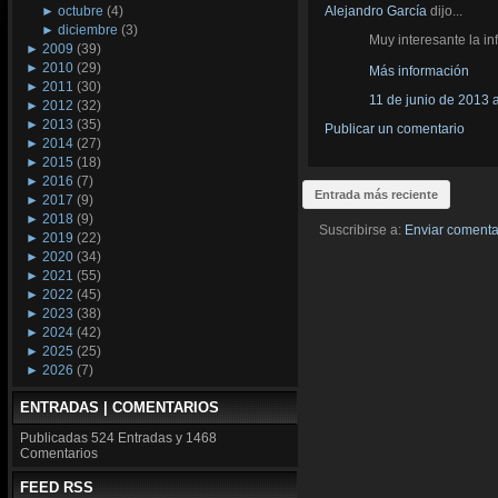
Alejandro García
dijo...
►
octubre
(4)
►
diciembre
(3)
Muy interesante la in
►
2009
(39)
►
2010
(29)
Más información
►
2011
(30)
11 de junio de 2013 a
►
2012
(32)
►
2013
(35)
Publicar un comentario
►
2014
(27)
►
2015
(18)
►
2016
(7)
Entrada más reciente
►
2017
(9)
►
2018
(9)
Suscribirse a:
Enviar comenta
►
2019
(22)
►
2020
(34)
►
2021
(55)
►
2022
(45)
►
2023
(38)
►
2024
(42)
►
2025
(25)
►
2026
(7)
ENTRADAS | COMENTARIOS
Publicadas
524 Entradas y
1468
Comentarios
FEED RSS