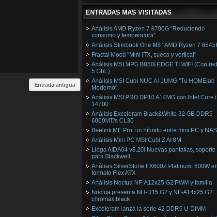
ENTRADAS MAS VISITADAS
Análisis AMD Ryzen 7 8700G "Reduciendo
consumo y temperatura"
Análisis Slimbook One M8 "AMD Ryzen 7 8845
Fractal Mood "Mini ITX, sueca y vertical"
Análisis MSI MPG B850I EDGE TI WIFI (Con red
5 GbE)
Análisis MSI Cubi NUC AI 1UMG "Tu HOMElab
Entrada antigua
Moderno"
Análisis MSI PRO DP10 A14MG con Intel Core i
14700
Análisis Exceleram Black&White 32 GB DDR5
6000MT/s CL30
Beelink ME Pro: un híbrido entre mini PC y NAS
Análisis Mini PC MSI Cubi Z AI 8M
Llega AIDA64 v8.20! Nuevas pantallas, soporte
para Blackwell...
Análisis SilverStone FX600Z Platinum: 600W e
formato Flex ATX
Análisis Noctua NF-A12x25 G2 PWM y familia
Noctua presenta NH-D15 G2 y NF-A14x25 G2
chromax.black
Exceleram lanza la serie 42 DDR5 U-DIMM