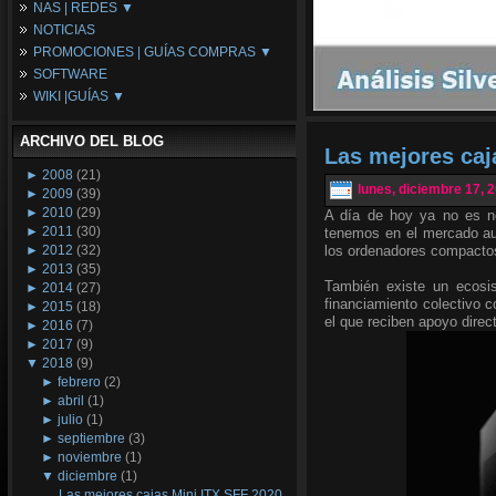
NAS | REDES ▼
Placas Base
NOTICIAS
Procesadores
NAS
PROMOCIONES | GUÍAS COMPRAS ▼
Periféricos
Espacio Synology
SOFTWARE
Refrigeración
Redes
Configuraciones Ordenadores
WIKI |GUÍAS ▼
Tarjetas Gráficas
Guías de Compras
Android PC
Promociones
Guías y Tutoriales
ARCHIVO DEL BLOG
Wikipedia
Las mejores caj
Tus Montajes
►
2008
(21)
lunes, diciembre 17, 
►
2009
(39)
►
2010
(29)
A día de hoy ya no es ne
►
2011
(30)
tenemos en el mercado aum
►
2012
(32)
los ordenadores compacto
►
2013
(35)
También existe un ecosi
►
2014
(27)
financiamiento colectivo c
►
2015
(18)
el que reciben apoyo direc
►
2016
(7)
►
2017
(9)
▼
2018
(9)
►
febrero
(2)
►
abril
(1)
►
julio
(1)
►
septiembre
(3)
►
noviembre
(1)
▼
diciembre
(1)
Las mejores cajas Mini ITX SFF 2020