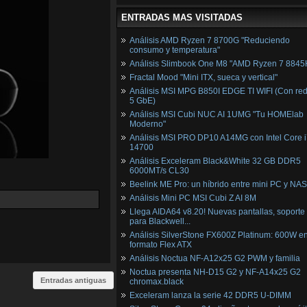
ENTRADAS MAS VISITADAS
Análisis AMD Ryzen 7 8700G "Reduciendo
consumo y temperatura"
Análisis Slimbook One M8 "AMD Ryzen 7 8845
Fractal Mood "Mini ITX, sueca y vertical"
Análisis MSI MPG B850I EDGE TI WIFI (Con red
5 GbE)
Análisis MSI Cubi NUC AI 1UMG "Tu HOMElab
Moderno"
Análisis MSI PRO DP10 A14MG con Intel Core i
14700
Análisis Exceleram Black&White 32 GB DDR5
6000MT/s CL30
Beelink ME Pro: un híbrido entre mini PC y NAS
Análisis Mini PC MSI Cubi Z AI 8M
Llega AIDA64 v8.20! Nuevas pantallas, soporte
para Blackwell...
Análisis SilverStone FX600Z Platinum: 600W e
formato Flex ATX
Análisis Noctua NF-A12x25 G2 PWM y familia
Noctua presenta NH-D15 G2 y NF-A14x25 G2
Entradas antiguas
chromax.black
Exceleram lanza la serie 42 DDR5 U-DIMM