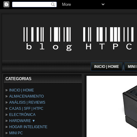
INICIO | HOME
MINI
CATEGORIAS
INICIO | HOME
ALMACENAMIENTO
ANÁLISIS | REVIEWS
CAJAS | SFF | HTPC
ELECTRÓNICA
HARDWARE ▼
HOGAR INTELIGENTE
Fuentes de Alimentación
MINI PC
Memória RAM