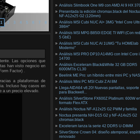
Análisis Slimbook One M9 con AMD AI 9 HX 37
Presentada la edición chromax.black del Noctu
NF‑A12x25 G2 (120mm)
Análisis MSI Cubi NUC AI+ 3MG "Intel Core Ultr
1
2
3
4
5
6
7
8
386H"
Análisis MSI MPG B850I EDGE TI WIFI (Con red
5 GbE)
Análisis MSI Cubi NUC AI 1UMG "Tu HOMElab
Moderno"
Análisis MSI PRO DP10 A14MG con Intel Core i
14700
tente. Las opciones que
Análisis Exceleram Black&White 32 GB DDR5
tas han visto negocio en
6000MT/s CL30
orm Factor) .
Beelink ME Pro: un híbrido entre mini PC y NAS
racias a plataformas de
Análisis Mini PC MSI Cubi Z AI 8M
cia. Incluso hay casos en
Llega AIDA64 v8.20! Nuevas pantallas, soporte
e a un precio elevado.
para Blackwell...
Análisis SilverStone FX600Z Platinum: 600W e
formato Flex ATX
Análisis Noctua NF-A12x25 G2 PWM y familia
Noctua presenta NH-D15 G2 y NF-A14x25 G2
chromax.black
Exceleram lanza la serie 42 DDR5 U-DIMM
SilverStone Crown 04: diseño atemporal, espíri
renovado