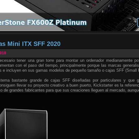
as Mini ITX SFF 2020
2018
cesario tener una gran torre para montar un ordenador medianamente po
entan con el paso del tiempo, principalmente porque las marcas generalis
s e incluyen en sus gamas modelos de pequeño tamaño o cajas SFF (Small F
stema bastante grande de cajas SFF diseñadas por particulares y que g
onsiguen llevar su proyecto creativo a buen puerto, Kickstarter es la referen
to de grandes fabricantes para que sus creaciones lleguen al mercado, aunqu