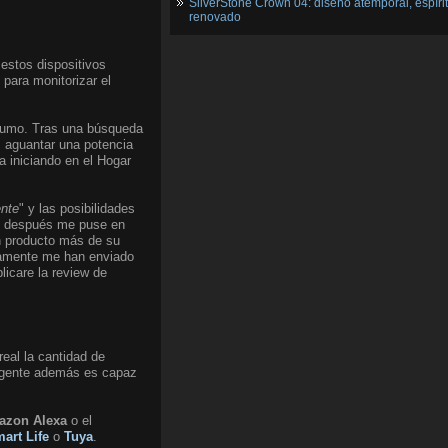
SilverStone Crown 04: diseño atemporal, espíri
renovado
 estos dispositivos
para monitorizar el
onsumo. Tras una búsqueda
, aguantar una potencia
 iniciando en el Hogar
ente
" y las posibilidades
ías después me puse en
ún producto más de su
etamente me han enviado
icare la review de
eal la cantidad de
ligente además es capaz
azon Alexa
o el
art Life
o
Tuya
.