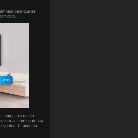
 lámpara para que se
domicilio.
o compatible con la
iones o asistentes de voz
eligentes. El enchufe