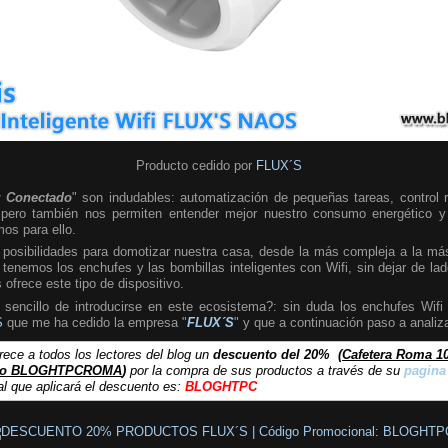
Producto cedido por
FLUX´S
 Conectado
" son indudables: automatización de pequeñas tareas, control 
s, pero también nos permiten entender mejor nuestro consumo energético y
os para ello.
posibilidades para domotizar nuestra casa, desde la más compleja a la más 
 tenemos los enchufes y las bombillas inteligentes con Wifi, sin dejar de la
ofrece este tipo de dispositivo.
encillo de introducirse en este ecosistema?: sin duda los enchufes Wifi 
S
que me ha cedido la empresa "
FLUX´S
" y que a continuación paso a analiza
rece a todos los lectores del blog un
descuento del 20%
(
Cafetera Roma 1
igo BLOGHTPCROMA
)
por la compra de sus productos a través de su
pagina
l que aplicará el descuento es:
BLOGHTPC