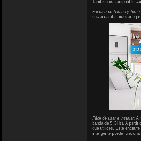
También es compatible c
Función de horario y temp
encienda al atardecer o pr
Fácil de usar e instalar
: A
banda de 5 GHz). A partir 
que utilices. Este enchufe
inteligente puede funciona