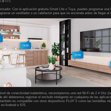
on
IFTTT
.
orizador
: Con la aplicación gratuita Smart Life o Tuya, puedes programar una
ogramar un ventilador o un calefactor para que se encienda antes de llegar al 
 nivel de conectividad inalámbrica, necesitaremos una red Wi-Fi de 2.4 Ghz (n
de ahí deberemos registrar el enchufe inteligente en cualquiera de las aplicac
 también es compatible con otros dispositivos FLUX´S como las bombillas int
r en Android e IOS.