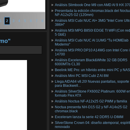
Análisis Slimbook One M9 con AMD AI 9 HX 37
Presentada la edición chromax.black del Noctu
NF‑A12x25 G2 (120mm)
Análisis MSI Cubi NUC AI+ 3MG "Intel Core Ultr
1
2
3
4
5
6
7
8
386H"
Análisis MSI MPG B850I EDGE TI WIFI (Con red
5 GbE)
umo"
Análisis MSI Cubi NUC AI 1UMG "Tu HOMElab
Moderno"
Análisis MSI PRO DP10 A14MG con Intel Core i
14700
Análisis Exceleram Black&White 32 GB DDR5
6000MT/s CL30
Beelink ME Pro: un híbrido entre mini PC y NAS
Análisis Mini PC MSI Cubi Z AI 8M
Llega AIDA64 v8.20! Nuevas pantallas, soporte
para Blackwell...
Análisis SilverStone FX600Z Platinum: 600W e
formato Flex ATX
Análisis Noctua NF-A12x25 G2 PWM y familia
Noctua presenta NH-D15 G2 y NF-A14x25 G2
chromax.black
Exceleram lanza la serie 42 DDR5 U-DIMM
SilverStone Crown 04: diseño atemporal, espíri
renovado