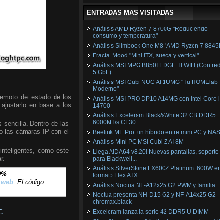
ENTRADAS MAS VISITADAS
Análisis AMD Ryzen 7 8700G "Reduciendo
consumo y temperatura"
Análisis Slimbook One M8 "AMD Ryzen 7 8845
Fractal Mood "Mini ITX, sueca y vertical"
Análisis MSI MPG B850I EDGE TI WIFI (Con red
5 GbE)
Análisis MSI Cubi NUC AI 1UMG "Tu HOMElab
Moderno"
remoto del estado de los
Análisis MSI PRO DP10 A14MG con Intel Core i
 ajustarlo en base a los
14700
Análisis Exceleram Black&White 32 GB DDR5
6000MT/s CL30
sencilla. Dentro de las
do las cámaras IP con el
Beelink ME Pro: un híbrido entre mini PC y NAS
Análisis Mini PC MSI Cubi Z AI 8M
inteligentes, como este
Llega AIDA64 v8.20! Nuevas pantallas, soporte
r.
para Blackwell...
Análisis SilverStone FX600Z Platinum: 600W e
0%
formato Flex ATX
 web
. El código
Análisis Noctua NF-A12x25 G2 PWM y familia
Noctua presenta NH-D15 G2 y NF-A14x25 G2
chromax.black
Exceleram lanza la serie 42 DDR5 U-DIMM