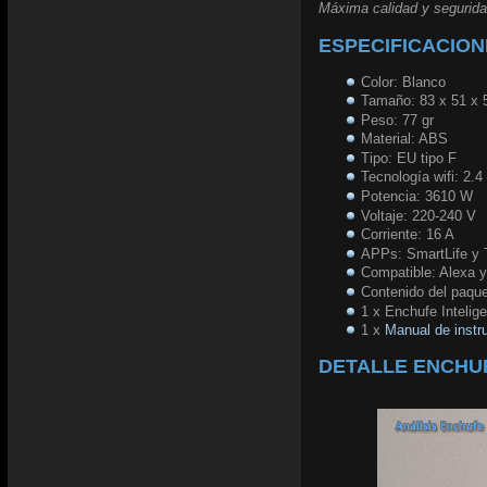
Máxima calidad y segurid
ESPECIFICACION
Color: Blanco
Tamaño: 83 x 51 x
Peso: 77 gr
Material: ABS
Tipo: EU tipo F
Tecnología wifi: 2.
Potencia: 3610 W
Voltaje: 220-240 V
Corriente: 16 A
APPs: SmartLife y
Compatible: Alexa 
Contenido del paqu
1 x Enchufe Intelige
1 x
Manual de instr
DETALLE ENCHUF