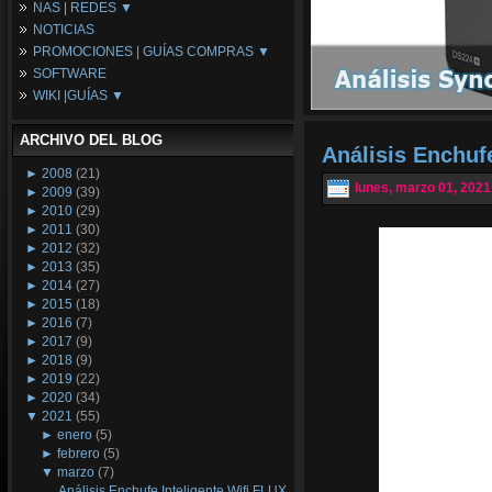
NAS | REDES ▼
Placas Base
NOTICIAS
Procesadores
NAS
PROMOCIONES | GUÍAS COMPRAS ▼
Periféricos
Espacio Synology
SOFTWARE
Refrigeración
Redes
Configuraciones Ordenadores
WIKI |GUÍAS ▼
Tarjetas Gráficas
Guías de Compras
Android PC
Promociones
Guías y Tutoriales
ARCHIVO DEL BLOG
Wikipedia
Análisis Enchuf
Tus Montajes
►
2008
(21)
lunes, marzo 01, 2021
►
2009
(39)
►
2010
(29)
►
2011
(30)
►
2012
(32)
►
2013
(35)
►
2014
(27)
►
2015
(18)
►
2016
(7)
►
2017
(9)
►
2018
(9)
►
2019
(22)
►
2020
(34)
▼
2021
(55)
►
enero
(5)
►
febrero
(5)
▼
marzo
(7)
Análisis Enchufe Inteligente Wifi FLUX