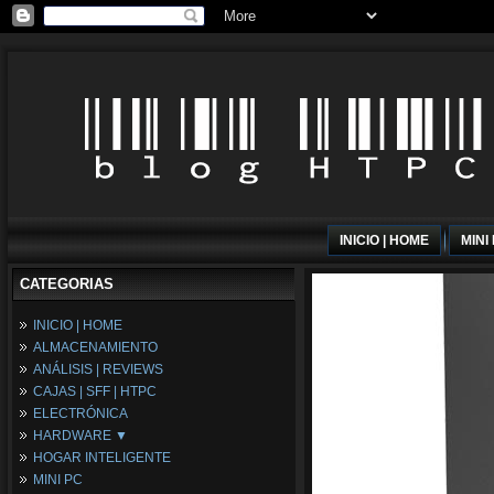
INICIO | HOME
MINI
CATEGORIAS
INICIO | HOME
ALMACENAMIENTO
ANÁLISIS | REVIEWS
CAJAS | SFF | HTPC
ELECTRÓNICA
HARDWARE ▼
HOGAR INTELIGENTE
Fuentes de Alimentación
MINI PC
Memória RAM