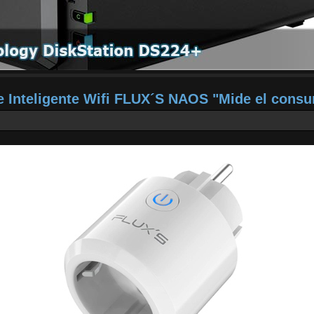
e Inteligente Wifi FLUX´S NAOS "Mide el cons