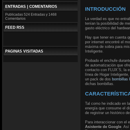
ENTRADAS | COMENTARIOS
INTRODUCCIÓN
Publicadas
524 Entradas y
1468
La verdad es que no entrab
Comentarios
tenían la posibilidad de m
FEED RSS
gasto eléctrico del hardwa
Hay que tener en cuenta qu
por internet encontré el m
máxima de sobra para mis 
Inteligente.
PAGINAS VISITADAS
Probado el enchufe durant
de automatización que ofre
contacto con FLUX´S, la 
línea de Hogar Inteligent
un pack de dos
bombillas 
dichas bombillas.
CARACTERÍSTICA
Tal como he indicado en la
energía que consume el di
de registrar un histórico 
Para interaccionar con el 
Asistente de Google
. As