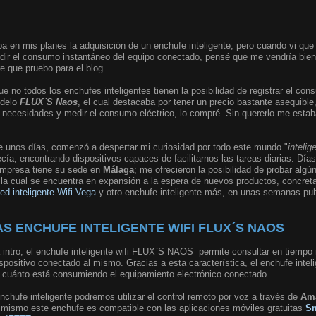
a en mis planes la adquisición de un enchufe inteligente, pero cuando vi que
edir el consumo instantáneo del equipo conectado, pensé que me vendría bien 
re que pruebo para el blog.
e no todos los enchufes inteligentes tienen la posibilidad de registrar el c
odelo
FLUX´S Naos
, el cual destacaba por tener un precio bastante asequible
necesidades y medir el consumo eléctrico, lo compré. Sin quererlo me estaba
e unos días, comenzó a despertar mi curiosidad por todo este mundo "
intelig
cía, encontrando dispositivos capaces de facilitarnos las tareas diarias. D
empresa tiene su sede en
Málaga
; me ofrecieron la posibilidad de probar alg
e, la cual se encuentra en expansión a la espera de nuevos productos, concr
led inteligente Wifi Vega
y otro enchufe inteligente más, en unas semanas publ
S ENCHUFE INTELIGENTE WIFI FLUX´S NAOS
 intro, el enchufe inteligente wifi FLUX`S NAOS permite consultar en tiempo r
spositivo conectado al mismo. Gracias a esta característica, el enchufe inte
de cuánto está consumiendo el equipamiento electrónico conectado.
enchufe inteligente podremos utilizar el control remoto por voz a través de
Am
í mismo este enchufe es compatible con las aplicaciones móviles gratuitas
Sm