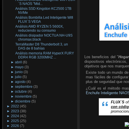
´S NAOS "Mid...
Análisis SSD Kingston KC2500 1TB
NVMe
Análisis Bombilla Led Inteligente Wifi
FLUX´S VEGA
Análisis AMD RYZEN 5 5600X,
reduciendo su consumo
Análisis disipador NOCTUA NH-U9S
chromax.black
TerraMaster D8 Thunderbolt 3, un
DAS de 8 bahías
Análisis memoria RAM HyperX FURY
Los beneficios del "
Hogar
DDR4 RGB 3200MHZ ...
dispositivos electrónico
►
abril
(6)
objetivos que nos marquem
►
mayo
(3)
►
junio
(3)
Existe todo un mundo de 
►
julio
(5)
mas fáciles de configurar
plus de seguridad que nos 
►
agosto
(4)
►
septiembre
(3)
¿Cuál es el método mas s
►
octubre
(4)
Enchufe Inteligente NAO
►
noviembre
(5)
►
diciembre
(5)
FLUX´S
of
►
2022
(45)
con cód
promociona
►
2023
(38)
►
2024
(42)
►
2025
(25)
►
2026
(7)