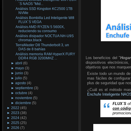
´S NAOS "Mid...
Análisis SSD Kingston KC2500 1TB
NVMe
Análisis Bombilla Led Inteligente Wifi
FLUX´S VEGA
Análisis AMD RYZEN 5 5600X,
reduciendo su consumo
Análisis disipador NOCTUA NH-U9S
chromax.black
TerraMaster D8 Thunderbolt 3, un
DAS de 8 bahías
Análisis memoria RAM HyperX FURY
Los beneficios del "
Hogar
DDR4 RGB 3200MHZ ...
dispositivos electrónico
►
abril
(6)
objetivos que nos marquem
►
mayo
(3)
►
junio
(3)
Existe todo un mundo de 
►
julio
(5)
mas fáciles de configurar
plus de seguridad que nos 
►
agosto
(4)
►
septiembre
(3)
¿Cuál es el método mas s
►
octubre
(4)
Enchufe Inteligente NAO
►
noviembre
(5)
►
diciembre
(5)
FLUX´S
of
►
2022
(45)
con cód
promociona
►
2023
(38)
►
2024
(42)
►
2025
(25)
►
2026
(7)