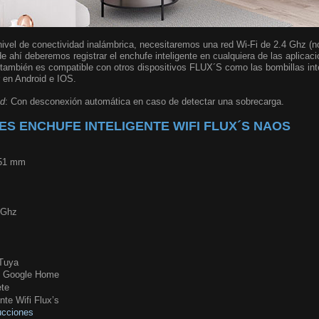
 nivel de conectividad inalámbrica, necesitaremos una red Wi-Fi de 2.4 Ghz (n
de ahí deberemos registrar el enchufe inteligente en cualquiera de las aplicac
 también es compatible con otros dispositivos FLUX´S como las bombillas int
r en Android e IOS.
ad
: Con desconexión automática en caso de detectar una sobrecarga.
ES ENCHUFE INTELIGENTE WIFI FLUX´S NAOS
 51 mm
4 Ghz
 Tuya
y Google Home
ete
nte Wifi Flux’s
ucciones