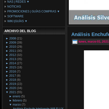
NAS | REDES ▼
Placas Base
NOTICIAS
Procesadores
NAS
PROMOCIONES | GUÍAS COMPRAS ▼
Periféricos
Espacio Synology
SOFTWARE
Refrigeración
Redes
Configuraciones Ordenadores
WIKI |GUÍAS ▼
Tarjetas Gráficas
Guías de Compras
Android PC
Promociones
Guías y Tutoriales
ARCHIVO DEL BLOG
Wikipedia
Análisis Enchuf
Tus Montajes
►
2008
(21)
lunes, marzo 01, 2021
►
2009
(39)
►
2010
(29)
►
2011
(30)
►
2012
(32)
►
2013
(35)
►
2014
(27)
►
2015
(18)
►
2016
(7)
►
2017
(9)
►
2018
(9)
►
2019
(22)
►
2020
(34)
▼
2021
(55)
►
enero
(5)
►
febrero
(5)
▼
marzo
(7)
Análisis Enchufe Inteligente Wifi FLUX