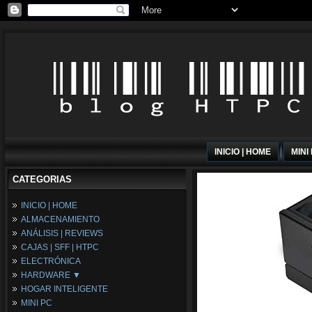
INICIO | HOME
MINI
CATEGORIAS
INICIO | HOME
ALMACENAMIENTO
ANÁLISIS | REVIEWS
CAJAS | SFF | HTPC
ELECTRÓNICA
HARDWARE ▼
HOGAR INTELIGENTE
Fuentes de Alimentación
MINI PC
Memória RAM