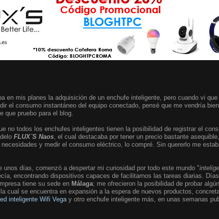
a en mis planes la adquisición de un enchufe inteligente, pero cuando vi que
edir el consumo instantáneo del equipo conectado, pensé que me vendría bien 
re que pruebo para el blog.
e no todos los enchufes inteligentes tienen la posibilidad de registrar el c
odelo
FLUX´S Naos
, el cual destacaba por tener un precio bastante asequible
necesidades y medir el consumo eléctrico, lo compré. Sin quererlo me estaba
e unos días, comenzó a despertar mi curiosidad por todo este mundo "
intelig
cía, encontrando dispositivos capaces de facilitarnos las tareas diarias. D
empresa tiene su sede en
Málaga
; me ofrecieron la posibilidad de probar alg
e, la cual se encuentra en expansión a la espera de nuevos productos, concr
led inteligente Wifi Vega
y otro enchufe inteligente más, en unas semanas publ