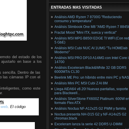
ENTRADAS MAS VISITADAS
Análisis AMD Ryzen 7 8700G "Reduciendo
consumo y temperatura"
Análisis Slimbook One M8 "AMD Ryzen 7 8845
Fractal Mood "Mini ITX, sueca y vertical"
Análisis MSI MPG B850I EDGE TI WIFI (Con red
5 GbE)
Análisis MSI Cubi NUC AI 1UMG "Tu HOMElab
Moderno"
remoto del estado de los
Análisis MSI PRO DP10 A14MG con Intel Core i
 ajustarlo en base a los
14700
Análisis Exceleram Black&White 32 GB DDR5
6000MT/s CL30
sencilla. Dentro de las
do las cámaras IP con el
Beelink ME Pro: un híbrido entre mini PC y NAS
Análisis Mini PC MSI Cubi Z AI 8M
inteligentes, como este
Llega AIDA64 v8.20! Nuevas pantallas, soporte
r.
para Blackwell...
Análisis SilverStone FX600Z Platinum: 600W e
0%
formato Flex ATX
 web
. El código
Análisis Noctua NF-A12x25 G2 PWM y familia
Noctua presenta NH-D15 G2 y NF-A14x25 G2
chromax.black
Exceleram lanza la serie 42 DDR5 U-DIMM