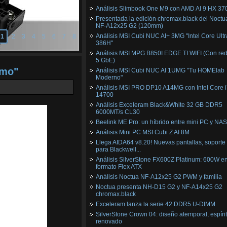
Análisis Slimbook One M9 con AMD AI 9 HX 37
Presentada la edición chromax.black del Noctu
NF‑A12x25 G2 (120mm)
Análisis MSI Cubi NUC AI+ 3MG "Intel Core Ultr
1
2
3
4
5
6
7
8
386H"
Análisis MSI MPG B850I EDGE TI WIFI (Con red
5 GbE)
umo"
Análisis MSI Cubi NUC AI 1UMG "Tu HOMElab
Moderno"
Análisis MSI PRO DP10 A14MG con Intel Core i
14700
Análisis Exceleram Black&White 32 GB DDR5
6000MT/s CL30
Beelink ME Pro: un híbrido entre mini PC y NAS
Análisis Mini PC MSI Cubi Z AI 8M
Llega AIDA64 v8.20! Nuevas pantallas, soporte
para Blackwell...
Análisis SilverStone FX600Z Platinum: 600W e
formato Flex ATX
Análisis Noctua NF-A12x25 G2 PWM y familia
Noctua presenta NH-D15 G2 y NF-A14x25 G2
chromax.black
Exceleram lanza la serie 42 DDR5 U-DIMM
SilverStone Crown 04: diseño atemporal, espíri
renovado