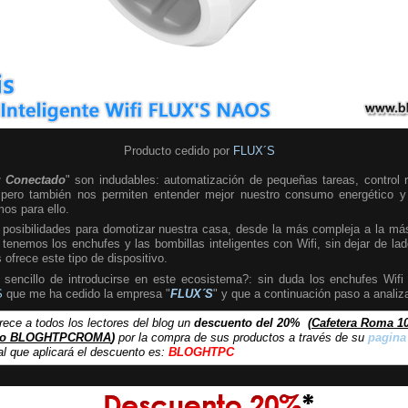
Producto cedido por
FLUX´S
 Conectado
" son indudables: automatización de pequeñas tareas, control 
s, pero también nos permiten entender mejor nuestro consumo energético y
os para ello.
posibilidades para domotizar nuestra casa, desde la más compleja a la más 
 tenemos los enchufes y las bombillas inteligentes con Wifi, sin dejar de la
ofrece este tipo de dispositivo.
encillo de introducirse en este ecosistema?: sin duda los enchufes Wifi 
S
que me ha cedido la empresa "
FLUX´S
" y que a continuación paso a analiza
rece a todos los lectores del blog un
descuento del 20%
(
Cafetera Roma 1
igo BLOGHTPCROMA
)
por la compra de sus productos a través de su
pagina
l que aplicará el descuento es:
BLOGHTPC