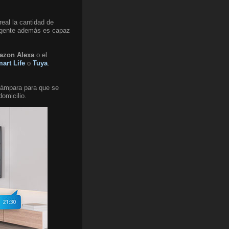
eal la cantidad de
ligente además es capaz
azon Alexa
o el
art Life
o
Tuya
.
 lámpara para que se
domicilio.