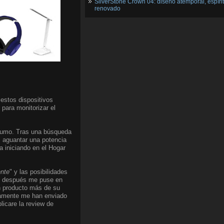
SilverStone Crown 04: diseño atemporal, espíri
renovado
 estos dispositivos
para monitorizar el
onsumo. Tras una búsqueda
, aguantar una potencia
 iniciando en el Hogar
ente
" y las posibilidades
ías después me puse en
ún producto más de su
etamente me han enviado
icare la review de