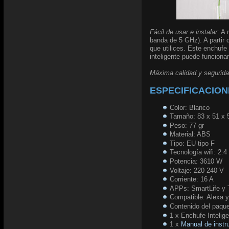
Fácil de usar e instalar
: A
banda de 5 GHz). A partir 
que utilices. Este enchufe
inteligente puede funciona
Máxima calidad y segurid
ESPECIFICACION
Color: Blanco
Tamaño: 83 x 51 x
Peso: 77 gr
Material: ABS
Tipo: EU tipo F
Tecnología wifi: 2.
Potencia: 3610 W
Voltaje: 220-240 V
Corriente: 16 A
APPs: SmartLife y
Compatible: Alexa 
Contenido del paqu
1 x Enchufe Intelige
1 x
Manual de instr