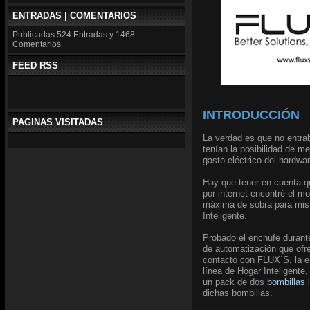
ENTRADAS | COMENTARIOS
Publicadas
524 Entradas y
1468
Comentarios
FEED RSS
INTRODUCCIÓN
PAGINAS VISITADAS
La verdad es que no entrab
tenían la posibilidad de m
gasto eléctrico del hardwa
Hay que tener en cuenta qu
por internet encontré el m
máxima de sobra para mis 
Inteligente.
Probado el enchufe durant
de automatización que ofre
contacto con FLUX´S, la 
línea de Hogar Inteligent
un pack de dos
bombillas 
dichas bombillas.