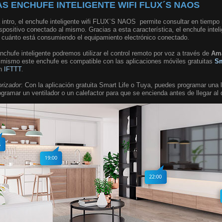
S ENCHUFE INTELIGENTE WIFI FLUX´S NAOS
 intro, el enchufe inteligente wifi FLUX`S NAOS permite consultar en tiempo r
spositivo conectado al mismo. Gracias a esta característica, el enchufe inte
de cuánto está consumiendo el equipamiento electrónico conectado.
enchufe inteligente podremos utilizar el control remoto por voz a través de
Am
í mismo este enchufe es compatible con las aplicaciones móviles gratuitas
Sm
on
IFTTT
.
orizador
: Con la aplicación gratuita Smart Life o Tuya, puedes programar una
ogramar un ventilador o un calefactor para que se encienda antes de llegar al 