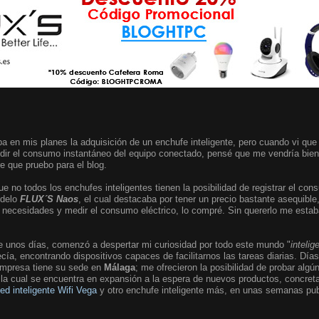
a en mis planes la adquisición de un enchufe inteligente, pero cuando vi que
edir el consumo instantáneo del equipo conectado, pensé que me vendría bien 
re que pruebo para el blog.
e no todos los enchufes inteligentes tienen la posibilidad de registrar el c
odelo
FLUX´S Naos
, el cual destacaba por tener un precio bastante asequible
necesidades y medir el consumo eléctrico, lo compré. Sin quererlo me estaba
e unos días, comenzó a despertar mi curiosidad por todo este mundo "
intelig
cía, encontrando dispositivos capaces de facilitarnos las tareas diarias. D
empresa tiene su sede en
Málaga
; me ofrecieron la posibilidad de probar alg
e, la cual se encuentra en expansión a la espera de nuevos productos, concr
led inteligente Wifi Vega
y otro enchufe inteligente más, en unas semanas publ