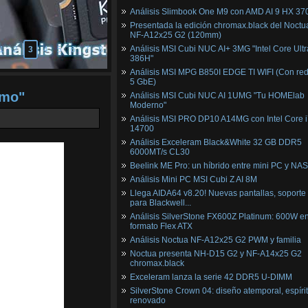
Análisis Slimbook One M9 con AMD AI 9 HX 37
Presentada la edición chromax.black del Noctu
NF‑A12x25 G2 (120mm)
Análisis MSI Cubi NUC AI+ 3MG "Intel Core Ultr
1
2
3
4
5
6
7
8
386H"
Análisis MSI MPG B850I EDGE TI WIFI (Con red
5 GbE)
umo"
Análisis MSI Cubi NUC AI 1UMG "Tu HOMElab
Moderno"
Análisis MSI PRO DP10 A14MG con Intel Core i
14700
Análisis Exceleram Black&White 32 GB DDR5
6000MT/s CL30
Beelink ME Pro: un híbrido entre mini PC y NAS
Análisis Mini PC MSI Cubi Z AI 8M
Llega AIDA64 v8.20! Nuevas pantallas, soporte
para Blackwell...
Análisis SilverStone FX600Z Platinum: 600W e
formato Flex ATX
Análisis Noctua NF-A12x25 G2 PWM y familia
Noctua presenta NH-D15 G2 y NF-A14x25 G2
chromax.black
Exceleram lanza la serie 42 DDR5 U-DIMM
SilverStone Crown 04: diseño atemporal, espíri
renovado