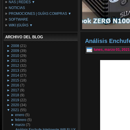
NAS | REDES ▼
Placas Base
NOTICIAS
Procesadores
NAS
PROMOCIONES | GUÍAS COMPRAS ▼
Periféricos
Espacio Synology
SOFTWARE
Refrigeración
Redes
Configuraciones Ordenadores
WIKI |GUÍAS ▼
Tarjetas Gráficas
Guías de Compras
Android PC
Promociones
Guías y Tutoriales
ARCHIVO DEL BLOG
Wikipedia
Análisis Enchuf
Tus Montajes
►
2008
(21)
lunes, marzo 01, 2021
►
2009
(39)
►
2010
(29)
►
2011
(30)
►
2012
(32)
►
2013
(35)
►
2014
(27)
►
2015
(18)
►
2016
(7)
►
2017
(9)
►
2018
(9)
►
2019
(22)
►
2020
(34)
▼
2021
(55)
►
enero
(5)
►
febrero
(5)
▼
marzo
(7)
Análisis Enchufe Inteligente Wifi FLUX