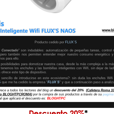
Producto cedido por
FLUX´S
 Conectado
" son indudables: automatización de pequeñas tareas, control 
s, pero también nos permiten entender mejor nuestro consumo energético y
os para ello.
posibilidades para domotizar nuestra casa, desde la más compleja a la más 
 tenemos los enchufes y las bombillas inteligentes con Wifi, sin dejar de la
ofrece este tipo de dispositivo.
encillo de introducirse en este ecosistema?: sin duda los enchufes Wifi 
S
que me ha cedido la empresa "
FLUX´S
" y que a continuación paso a analiza
rece a todos los lectores del blog un
descuento del 20%
(
Cafetera Roma 1
igo BLOGHTPCROMA
)
por la compra de sus productos a través de su
pagina
l que aplicará el descuento es:
BLOGHTPC