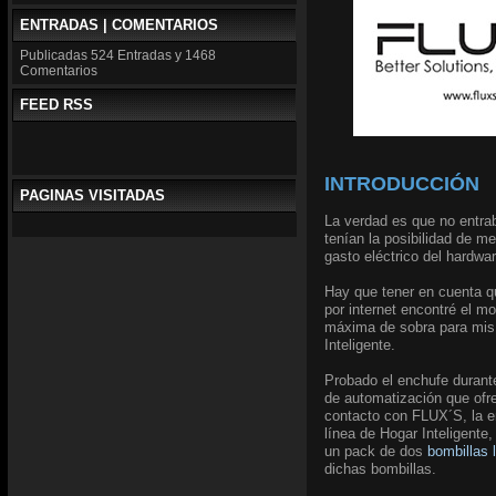
ENTRADAS | COMENTARIOS
Publicadas
524 Entradas y
1468
Comentarios
FEED RSS
INTRODUCCIÓN
PAGINAS VISITADAS
La verdad es que no entrab
tenían la posibilidad de m
gasto eléctrico del hardwa
Hay que tener en cuenta qu
por internet encontré el m
máxima de sobra para mis 
Inteligente.
Probado el enchufe durant
de automatización que ofre
contacto con FLUX´S, la 
línea de Hogar Inteligent
un pack de dos
bombillas 
dichas bombillas.