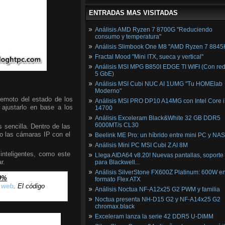
ENTRADAS MAS VISITADAS
Análisis AMD Ryzen 7 8700G "Reduciendo
consumo y temperatura"
Análisis Slimbook One M8 "AMD Ryzen 7 8845
Fractal Mood "Mini ITX, sueca y vertical"
Análisis MSI MPG B850I EDGE TI WIFI (Con red
5 GbE)
Análisis MSI Cubi NUC AI 1UMG "Tu HOMElab
Moderno"
remoto del estado de los
Análisis MSI PRO DP10 A14MG con Intel Core i
 ajustarlo en base a los
14700
Análisis Exceleram Black&White 32 GB DDR5
6000MT/s CL30
sencilla. Dentro de las
do las cámaras IP con el
Beelink ME Pro: un híbrido entre mini PC y NAS
Análisis Mini PC MSI Cubi Z AI 8M
inteligentes, como este
Llega AIDA64 v8.20! Nuevas pantallas, soporte
r.
para Blackwell...
Análisis SilverStone FX600Z Platinum: 600W e
0%
formato Flex ATX
 web
. El código
Análisis Noctua NF-A12x25 G2 PWM y familia
Noctua presenta NH-D15 G2 y NF-A14x25 G2
chromax.black
Exceleram lanza la serie 42 DDR5 U-DIMM