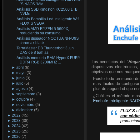
´S NAOS "Mid...
Análisis SSD Kingston KC2500 1TB
NVMe
Análisis Bombilla Led Inteligente Wifi
FLUX´S VEGA
Análisis AMD RYZEN 5 5600X,
reduciendo su consumo
Análisis disipador NOCTUA NH-U9S
chromax.black
TerraMaster D8 Thunderbolt 3, un
DAS de 8 bahías
Análisis memoria RAM HyperX FURY
Los beneficios del "
Hogar
DDR4 RGB 3200MHZ ...
dispositivos electrónico
►
abril
(6)
objetivos que nos marquem
►
mayo
(3)
►
junio
(3)
Existe todo un mundo de 
►
julio
(5)
mas fáciles de configurar
plus de seguridad que nos 
►
agosto
(4)
►
septiembre
(3)
¿Cuál es el método mas s
►
octubre
(4)
Enchufe Inteligente NAO
►
noviembre
(5)
►
diciembre
(5)
FLUX´S
of
►
2022
(45)
con cód
promociona
►
2023
(38)
►
2024
(42)
►
2025
(25)
►
2026
(7)