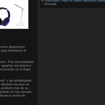
SilverStone Crown 04: diseño atemporal, espíri
renovado
 estos dispositivos
para monitorizar el
onsumo. Tras una búsqueda
, aguantar una potencia
 iniciando en el Hogar
ente
" y las posibilidades
ías después me puse en
ún producto más de su
etamente me han enviado
icare la review de