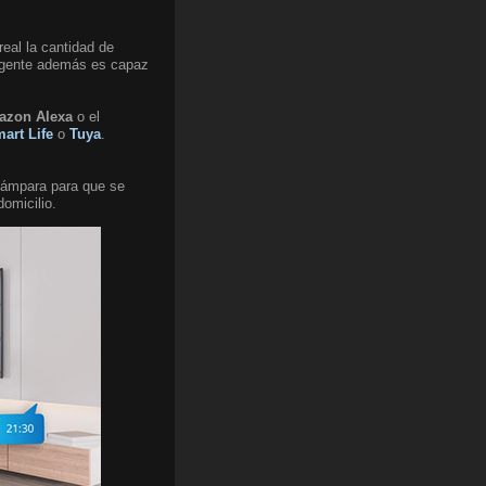
eal la cantidad de
ligente además es capaz
azon Alexa
o el
art Life
o
Tuya
.
 lámpara para que se
domicilio.