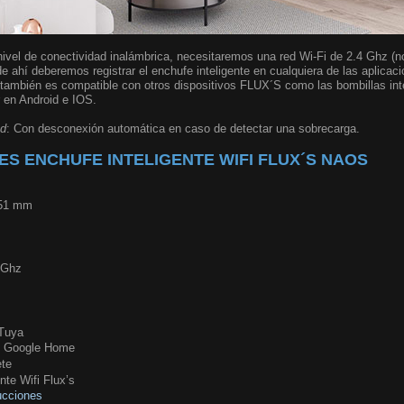
 nivel de conectividad inalámbrica, necesitaremos una red Wi-Fi de 2.4 Ghz (n
de ahí deberemos registrar el enchufe inteligente en cualquiera de las aplicac
 también es compatible con otros dispositivos FLUX´S como las bombillas int
r en Android e IOS.
ad
: Con desconexión automática en caso de detectar una sobrecarga.
ES ENCHUFE INTELIGENTE WIFI FLUX´S NAOS
 51 mm
4 Ghz
 Tuya
y Google Home
ete
nte Wifi Flux’s
ucciones