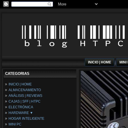
INICIO | HOME
MINI
CATEGORIAS
INICIO | HOME
ALMACENAMIENTO
ANÁLISIS | REVIEWS
CAJAS | SFF | HTPC
ELECTRÓNICA
HARDWARE ▼
HOGAR INTELIGENTE
Fuentes de Alimentación
MINI PC
Memória RAM