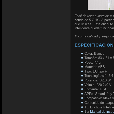
Fácil de usar e instalar
: A
banda de 5 GHz). A partir 
que utilices. Este enchufe
inteligente puede funciona
Máxima calidad y segurid
ESPECIFICACION
Color: Blanco
Tamaño: 83 x 51 x
Peso: 77 gr
Material: ABS
Tipo: EU tipo F
Tecnología wifi: 2.
Potencia: 3610 W
Voltaje: 220-240 V
Corriente: 16 A
APPs: SmartLife y
Compatible: Alexa 
Contenido del paqu
1 x Enchufe Intelige
1 x
Manual de instr