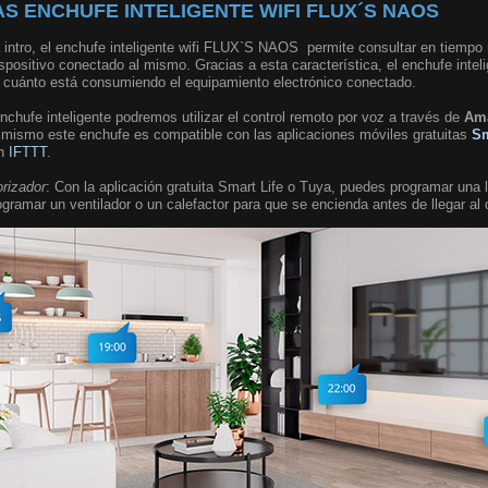
S ENCHUFE INTELIGENTE WIFI FLUX´S NAOS
 intro, el enchufe inteligente wifi FLUX`S NAOS permite consultar en tiempo r
spositivo conectado al mismo. Gracias a esta característica, el enchufe inte
de cuánto está consumiendo el equipamiento electrónico conectado.
enchufe inteligente podremos utilizar el control remoto por voz a través de
Am
í mismo este enchufe es compatible con las aplicaciones móviles gratuitas
Sm
on
IFTTT
.
orizador
: Con la aplicación gratuita Smart Life o Tuya, puedes programar una
ogramar un ventilador o un calefactor para que se encienda antes de llegar al 