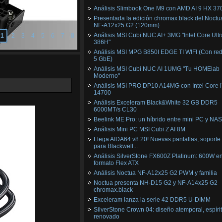
Análisis Slimbook One M9 con AMD AI 9 HX 37
Presentada la edición chromax.black del Noctu
NF‑A12x25 G2 (120mm)
Análisis MSI Cubi NUC AI+ 3MG "Intel Core Ultr
1
2
3
4
5
6
7
8
386H"
Análisis MSI MPG B850I EDGE TI WIFI (Con red
5 GbE)
Análisis MSI Cubi NUC AI 1UMG "Tu HOMElab
Moderno"
Análisis MSI PRO DP10 A14MG con Intel Core i
14700
Análisis Exceleram Black&White 32 GB DDR5
6000MT/s CL30
Beelink ME Pro: un híbrido entre mini PC y NAS
Análisis Mini PC MSI Cubi Z AI 8M
Llega AIDA64 v8.20! Nuevas pantallas, soporte
para Blackwell...
Análisis SilverStone FX600Z Platinum: 600W e
formato Flex ATX
Análisis Noctua NF-A12x25 G2 PWM y familia
Noctua presenta NH-D15 G2 y NF-A14x25 G2
chromax.black
Exceleram lanza la serie 42 DDR5 U-DIMM
SilverStone Crown 04: diseño atemporal, espíri
renovado