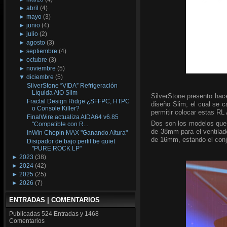
►
abril
(4)
►
mayo
(3)
►
junio
(4)
►
julio
(2)
►
agosto
(3)
►
septiembre
(4)
►
octubre
(3)
►
noviembre
(5)
▼
diciembre
(5)
SilverStone “VIDA” Refrigeración
Líquida AiO Slim
SilverStone presento hac
Fractal Design Ridge ¿SFFPC, HTPC
diseño Slim, el cual se ca
o Console Killer?
permitir colocar estas R
FinalWire actualiza AIDA64 v6.85
Dos son los modelos que
"Compatible con R...
de 38mm para el ventilado
InWin Chopin MAX "Ganando Altura"
de 16mm, estando el conj
Disipador de bajo perfil be quiet
"PURE ROCK LP"
►
2023
(38)
►
2024
(42)
►
2025
(25)
►
2026
(7)
ENTRADAS | COMENTARIOS
Publicadas
524 Entradas y
1468
Comentarios