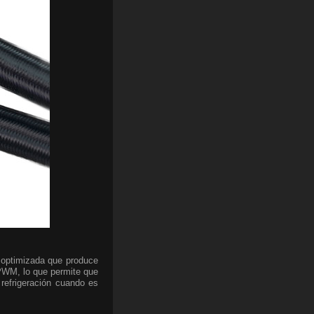
n optimizada que produce
 PWM, lo que permite que
refrigeración cuando es