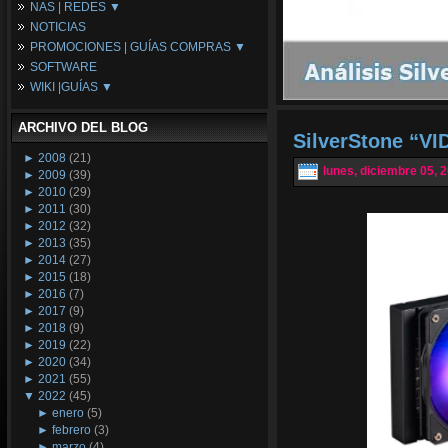
NAS | REDES ▼
Placas Base
NOTICIAS
Procesadores
NAS
PROMOCIONES | GUÍAS COMPRAS ▼
Periféricos
Espacio Synology
SOFTWARE
Refrigeración
Redes
Configuraciones Ordenadores
WIKI |GUÍAS ▼
Tarjetas Gráficas
Guías de Compras
Android PC
Promociones
Guías y Tutoriales
ARCHIVO DEL BLOG
Wikipedia
SilverStone “VI
Tus Montajes
►
2008
(21)
lunes, diciembre 05, 
►
2009
(39)
►
2010
(29)
►
2011
(30)
►
2012
(32)
►
2013
(35)
►
2014
(27)
►
2015
(18)
►
2016
(7)
►
2017
(9)
►
2018
(9)
►
2019
(22)
►
2020
(34)
►
2021
(55)
▼
2022
(45)
►
enero
(5)
►
febrero
(3)
►
marzo
(4)