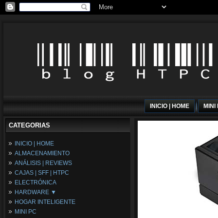
INICIO | HOME
MINI
CATEGORIAS
INICIO | HOME
ALMACENAMIENTO
ANÁLISIS | REVIEWS
CAJAS | SFF | HTPC
ELECTRÓNICA
HARDWARE ▼
HOGAR INTELIGENTE
Fuentes de Alimentación
MINI PC
Memória RAM