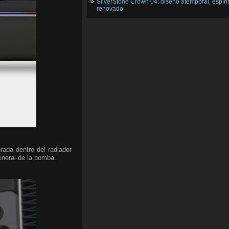
SilverStone Crown 04: diseño atemporal, espíri
renovado
grada dentro del radiador
eneral de la bomba.