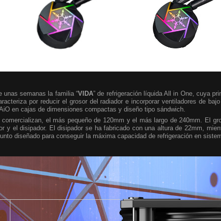
e unas semanas la familia “
VIDA
” de refrigeración líquida All in One, cuya pr
racteriza por reducir el grosor del radiador e incorporar ventiladores de bajo
L AiO en cajas de dimensiones compactas y diseño tipo sándwich.
 comercializan, el más pequeño de 120mm y el más largo de 240mm. El gros
r y el disipador. El disipador se ha fabricado con una altura de 22mm, mient
unto diseñado para conseguir la máxima capacidad de refrigeración en sistem