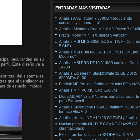
ENTRADAS MAS VISITADAS
Análisis AMD Ryzen 7 8700G "Reduciendo
consumo y temperatura"
Análisis Slimbook One M8 "AMD Ryzen 7 8845
Fractal Mood "Mini ITX, sueca y vertical"
Análisis MSI MPG B850I EDGE TI WIFI (Con red
5 GbE)
Análisis MSI Cubi NUC AI 1UMG "Tu HOMElab
Moderno"
incipal peculiaridad es su
Análisis MSI PRO DP10 A14MG con Intel Core i
 perfil. Este diseño va a
14700
Análisis Exceleram Black&White 32 GB DDR5
or total del sistema es
6000MT/s CL30
ras que el ventilador es
Beelink ME Pro: un híbrido entre mini PC y NAS
as de espacio limitado.
Análisis Mini PC MSI Cubi Z AI 8M
Llega AIDA64 v8.20! Nuevas pantallas, soporte
para Blackwell...
Análisis SilverStone FX600Z Platinum: 600W e
formato Flex ATX
Análisis Noctua NF-A12x25 G2 PWM y familia
Noctua presenta NH-D15 G2 y NF-A14x25 G2
chromax.black
Exceleram lanza la serie 42 DDR5 U-DIMM