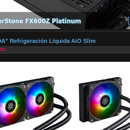
DA” Refrigeración Líquida AiO Slim
2022