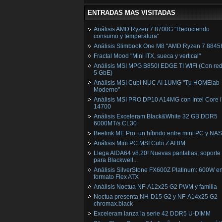
ENTRADAS MAS VISITADAS
Análisis AMD Ryzen 7 8700G "Reduciendo
consumo y temperatura"
Análisis Slimbook One M8 "AMD Ryzen 7 8845
Fractal Mood "Mini ITX, sueca y vertical"
Análisis MSI MPG B850I EDGE TI WIFI (Con red
5 GbE)
Análisis MSI Cubi NUC AI 1UMG "Tu HOMElab
Moderno"
Análisis MSI PRO DP10 A14MG con Intel Core i
14700
Análisis Exceleram Black&White 32 GB DDR5
6000MT/s CL30
Beelink ME Pro: un híbrido entre mini PC y NAS
Análisis Mini PC MSI Cubi Z AI 8M
Llega AIDA64 v8.20! Nuevas pantallas, soporte
para Blackwell...
Análisis SilverStone FX600Z Platinum: 600W e
formato Flex ATX
Análisis Noctua NF-A12x25 G2 PWM y familia
Noctua presenta NH-D15 G2 y NF-A14x25 G2
chromax.black
Exceleram lanza la serie 42 DDR5 U-DIMM