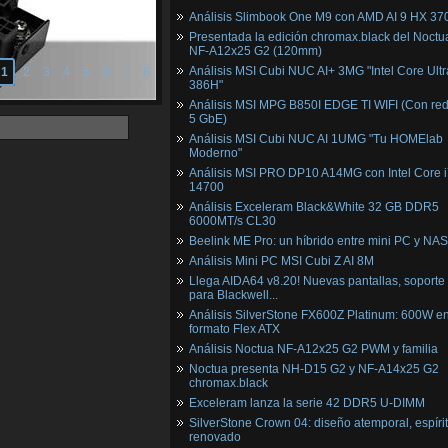
Análisis Slimbook One M9 con AMD AI 9 HX 37
Presentada la edición chromax.black del Noctu
NF‑A12x25 G2 (120mm)
Análisis MSI Cubi NUC AI+ 3MG "Intel Core Ultr
1
2
3
4
5
6
7
8
386H"
Análisis MSI MPG B850I EDGE TI WIFI (Con red
5 GbE)
Análisis MSI Cubi NUC AI 1UMG "Tu HOMElab
Moderno"
Análisis MSI PRO DP10 A14MG con Intel Core i
14700
Análisis Exceleram Black&White 32 GB DDR5
6000MT/s CL30
Beelink ME Pro: un híbrido entre mini PC y NAS
Análisis Mini PC MSI Cubi Z AI 8M
Llega AIDA64 v8.20! Nuevas pantallas, soporte
para Blackwell...
Análisis SilverStone FX600Z Platinum: 600W e
formato Flex ATX
Análisis Noctua NF-A12x25 G2 PWM y familia
Noctua presenta NH-D15 G2 y NF-A14x25 G2
chromax.black
Exceleram lanza la serie 42 DDR5 U-DIMM
SilverStone Crown 04: diseño atemporal, espíri
renovado