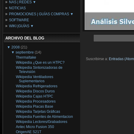
NAS | REDES ▼
Placas Base
NOTICIAS
Procesadores
NAS
PROMOCIONES | GUÍAS COMPRAS ▼
Periféricos
Espacio Synology
SOFTWARE
Refrigeración
Redes
Configuraciones Ordenadores
WIKI |GUÍAS ▼
Tarjetas Gráficas
Guías de Compras
Android PC
Promociones
Guías y Tutoriales
ARCHIVO DEL BLOG
Wikipedia
Tus Montajes
▼
2008
(21)
▼
septiembre
(14)
Thermaltake
Suscribirse a:
Entradas (Atom
Wikipedia ¿Que es un HTPC?
Wikipedia Sintonizadoras de
Televisión
Wikipedia Ventiladores
Suplementarios
Wikipedia Refrigeradores
Wikipedia Discos Duros
Wikipedia Cajas HTPC
Wikipedia Procesadores
Wikipedia Placas Base
Wikipedia Tarjetas Gráficas
Wikipedia Fuentes de Alimentacion
Wikipedia Lectores/Grabadores
Antec Micro Fusion 350
OrigenAE S21T