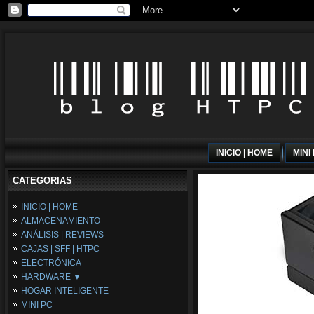
INICIO | HOME
MINI
CATEGORIAS
INICIO | HOME
ALMACENAMIENTO
ANÁLISIS | REVIEWS
CAJAS | SFF | HTPC
ELECTRÓNICA
HARDWARE ▼
HOGAR INTELIGENTE
Fuentes de Alimentación
MINI PC
Memória RAM