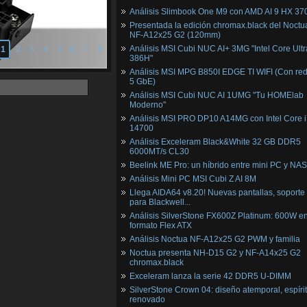
Análisis Slimbook One M9 con AMD AI 9 HX 37
Presentada la edición chromax.black del Noctu
NF‑A12x25 G2 (120mm)
Análisis MSI Cubi NUC AI+ 3MG "Intel Core Ultr
1
2
3
4
5
6
7
8
386H"
Análisis MSI MPG B850I EDGE TI WIFI (Con red
5 GbE)
Análisis MSI Cubi NUC AI 1UMG "Tu HOMElab
Moderno"
Análisis MSI PRO DP10 A14MG con Intel Core i
14700
Análisis Exceleram Black&White 32 GB DDR5
6000MT/s CL30
Beelink ME Pro: un híbrido entre mini PC y NAS
Análisis Mini PC MSI Cubi Z AI 8M
Llega AIDA64 v8.20! Nuevas pantallas, soporte
para Blackwell...
Análisis SilverStone FX600Z Platinum: 600W e
formato Flex ATX
Análisis Noctua NF-A12x25 G2 PWM y familia
Noctua presenta NH-D15 G2 y NF-A14x25 G2
chromax.black
Exceleram lanza la serie 42 DDR5 U-DIMM
SilverStone Crown 04: diseño atemporal, espíri
renovado