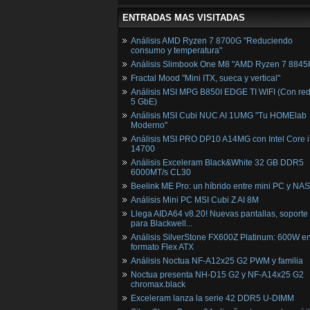
ENTRADAS MAS VISITADAS
Análisis AMD Ryzen 7 8700G "Reduciendo
consumo y temperatura"
Análisis Slimbook One M8 "AMD Ryzen 7 8845
Fractal Mood "Mini ITX, sueca y vertical"
Análisis MSI MPG B850I EDGE TI WIFI (Con red
5 GbE)
Análisis MSI Cubi NUC AI 1UMG "Tu HOMElab
Moderno"
Análisis MSI PRO DP10 A14MG con Intel Core i
14700
Análisis Exceleram Black&White 32 GB DDR5
6000MT/s CL30
Beelink ME Pro: un híbrido entre mini PC y NAS
Análisis Mini PC MSI Cubi Z AI 8M
Llega AIDA64 v8.20! Nuevas pantallas, soporte
para Blackwell...
Análisis SilverStone FX600Z Platinum: 600W e
formato Flex ATX
Análisis Noctua NF-A12x25 G2 PWM y familia
Noctua presenta NH-D15 G2 y NF-A14x25 G2
chromax.black
Exceleram lanza la serie 42 DDR5 U-DIMM