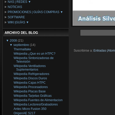
NAS | REDES ▼
Placas Base
NOTICIAS
Procesadores
NAS
PROMOCIONES | GUÍAS COMPRAS ▼
Periféricos
Espacio Synology
SOFTWARE
Refrigeración
Redes
Configuraciones Ordenadores
WIKI |GUÍAS ▼
Tarjetas Gráficas
Guías de Compras
Android PC
Promociones
Guías y Tutoriales
ARCHIVO DEL BLOG
Wikipedia
Tus Montajes
▼
2008
(21)
▼
septiembre
(14)
Thermaltake
Suscribirse a:
Entradas (Atom
Wikipedia ¿Que es un HTPC?
Wikipedia Sintonizadoras de
Televisión
Wikipedia Ventiladores
Suplementarios
Wikipedia Refrigeradores
Wikipedia Discos Duros
Wikipedia Cajas HTPC
Wikipedia Procesadores
Wikipedia Placas Base
Wikipedia Tarjetas Gráficas
Wikipedia Fuentes de Alimentacion
Wikipedia Lectores/Grabadores
Antec Micro Fusion 350
OrigenAE S21T