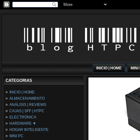
INICIO | HOME
MINI
CATEGORIAS
INICIO | HOME
ALMACENAMIENTO
ANÁLISIS | REVIEWS
CAJAS | SFF | HTPC
ELECTRÓNICA
HARDWARE ▼
HOGAR INTELIGENTE
Fuentes de Alimentación
MINI PC
Memória RAM