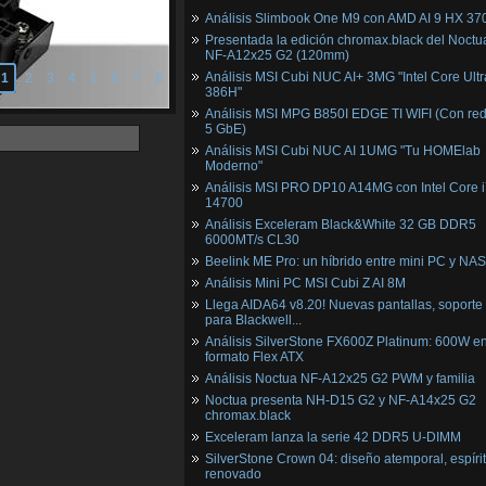
Análisis Slimbook One M9 con AMD AI 9 HX 37
Presentada la edición chromax.black del Noctu
NF‑A12x25 G2 (120mm)
Análisis MSI Cubi NUC AI+ 3MG "Intel Core Ultr
1
2
3
4
5
6
7
8
386H"
Análisis MSI MPG B850I EDGE TI WIFI (Con red
5 GbE)
Análisis MSI Cubi NUC AI 1UMG "Tu HOMElab
Moderno"
Análisis MSI PRO DP10 A14MG con Intel Core i
14700
Análisis Exceleram Black&White 32 GB DDR5
6000MT/s CL30
Beelink ME Pro: un híbrido entre mini PC y NAS
Análisis Mini PC MSI Cubi Z AI 8M
Llega AIDA64 v8.20! Nuevas pantallas, soporte
para Blackwell...
Análisis SilverStone FX600Z Platinum: 600W e
formato Flex ATX
Análisis Noctua NF-A12x25 G2 PWM y familia
Noctua presenta NH-D15 G2 y NF-A14x25 G2
chromax.black
Exceleram lanza la serie 42 DDR5 U-DIMM
SilverStone Crown 04: diseño atemporal, espíri
renovado