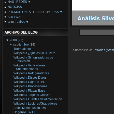
NAS | REDES ▼
Placas Base
NOTICIAS
Procesadores
NAS
PROMOCIONES | GUÍAS COMPRAS ▼
Periféricos
Espacio Synology
SOFTWARE
Refrigeración
Redes
Configuraciones Ordenadores
WIKI |GUÍAS ▼
Tarjetas Gráficas
Guías de Compras
Android PC
Promociones
Guías y Tutoriales
ARCHIVO DEL BLOG
Wikipedia
Tus Montajes
▼
2008
(21)
▼
septiembre
(14)
Thermaltake
Suscribirse a:
Entradas (Atom
Wikipedia ¿Que es un HTPC?
Wikipedia Sintonizadoras de
Televisión
Wikipedia Ventiladores
Suplementarios
Wikipedia Refrigeradores
Wikipedia Discos Duros
Wikipedia Cajas HTPC
Wikipedia Procesadores
Wikipedia Placas Base
Wikipedia Tarjetas Gráficas
Wikipedia Fuentes de Alimentacion
Wikipedia Lectores/Grabadores
Antec Micro Fusion 350
OrigenAE S21T