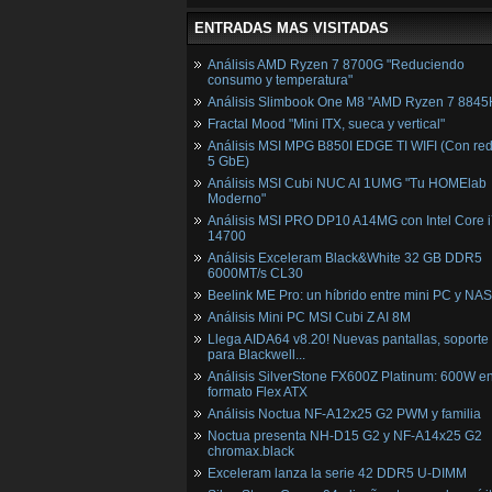
ENTRADAS MAS VISITADAS
Análisis AMD Ryzen 7 8700G "Reduciendo
consumo y temperatura"
Análisis Slimbook One M8 "AMD Ryzen 7 8845
Fractal Mood "Mini ITX, sueca y vertical"
Análisis MSI MPG B850I EDGE TI WIFI (Con red
5 GbE)
Análisis MSI Cubi NUC AI 1UMG "Tu HOMElab
Moderno"
Análisis MSI PRO DP10 A14MG con Intel Core i
14700
Análisis Exceleram Black&White 32 GB DDR5
6000MT/s CL30
Beelink ME Pro: un híbrido entre mini PC y NAS
Análisis Mini PC MSI Cubi Z AI 8M
Llega AIDA64 v8.20! Nuevas pantallas, soporte
para Blackwell...
Análisis SilverStone FX600Z Platinum: 600W e
formato Flex ATX
Análisis Noctua NF-A12x25 G2 PWM y familia
Noctua presenta NH-D15 G2 y NF-A14x25 G2
chromax.black
Exceleram lanza la serie 42 DDR5 U-DIMM