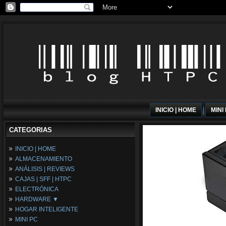
INICIO | HOME
MINI
CATEGORIAS
INICIO | HOME
ALMACENAMIENTO
ANÁLISIS | REVIEWS
CAJAS | SFF | HTPC
ELECTRÓNICA
HARDWARE ▼
HOGAR INTELIGENTE
Fuentes de Alimentación
MINI PC
Memória RAM