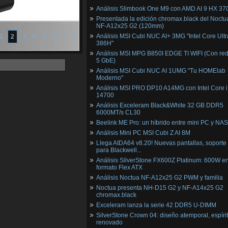
Análisis Slimbook One M9 con AMD AI 9 HX 37
Presentada la edición chromax.black del Noctu
NF‑A12x25 G2 (120mm)
Análisis MSI Cubi NUC AI+ 3MG "Intel Core Ultr
1
2
3
4
5
6
7
8
386H"
Análisis MSI MPG B850I EDGE TI WIFI (Con red
5 GbE)
Análisis MSI Cubi NUC AI 1UMG "Tu HOMElab
Moderno"
Análisis MSI PRO DP10 A14MG con Intel Core i
14700
Análisis Exceleram Black&White 32 GB DDR5
6000MT/s CL30
Beelink ME Pro: un híbrido entre mini PC y NAS
Análisis Mini PC MSI Cubi Z AI 8M
Llega AIDA64 v8.20! Nuevas pantallas, soporte
para Blackwell...
Análisis SilverStone FX600Z Platinum: 600W e
formato Flex ATX
Análisis Noctua NF-A12x25 G2 PWM y familia
Noctua presenta NH-D15 G2 y NF-A14x25 G2
chromax.black
Exceleram lanza la serie 42 DDR5 U-DIMM
SilverStone Crown 04: diseño atemporal, espíri
renovado