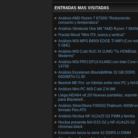
ENTRADAS MAS VISITADAS
Análisis AMD Ryzen 7 8700G "Reduciendo
consumo y temperatura"
Análisis Slimbook One M8 "AMD Ryzen 7 8845
Fractal Mood "Mini ITX, sueca y vertical"
Análisis MSI MPG B850I EDGE TI WIFI (Con red
5 GbE)
Análisis MSI Cubi NUC AI 1UMG "Tu HOMElab
Moderno"
Análisis MSI PRO DP10 A14MG con Intel Core i
14700
Análisis Exceleram Black&White 32 GB DDR5
6000MT/s CL30
Beelink ME Pro: un híbrido entre mini PC y NAS
Análisis Mini PC MSI Cubi Z AI 8M
Llega AIDA64 v8.20! Nuevas pantallas, soporte
para Blackwell...
Análisis SilverStone FX600Z Platinum: 600W e
formato Flex ATX
Análisis Noctua NF-A12x25 G2 PWM y familia
Noctua presenta NH-D15 G2 y NF-A14x25 G2
chromax.black
Exceleram lanza la serie 42 DDR5 U-DIMM