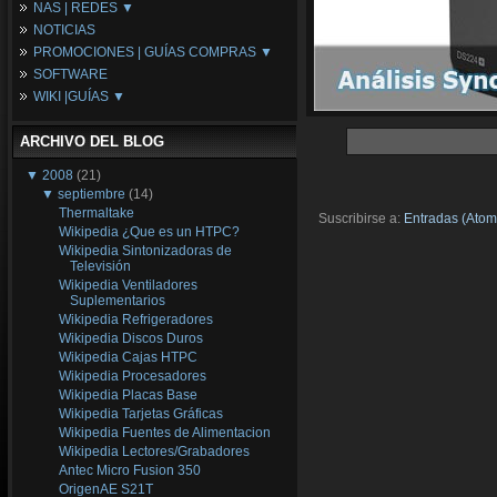
NAS | REDES ▼
Placas Base
NOTICIAS
Procesadores
NAS
PROMOCIONES | GUÍAS COMPRAS ▼
Periféricos
Espacio Synology
SOFTWARE
Refrigeración
Redes
Configuraciones Ordenadores
WIKI |GUÍAS ▼
Tarjetas Gráficas
Guías de Compras
Android PC
Promociones
Guías y Tutoriales
ARCHIVO DEL BLOG
Wikipedia
Tus Montajes
▼
2008
(21)
▼
septiembre
(14)
Thermaltake
Suscribirse a:
Entradas (Atom
Wikipedia ¿Que es un HTPC?
Wikipedia Sintonizadoras de
Televisión
Wikipedia Ventiladores
Suplementarios
Wikipedia Refrigeradores
Wikipedia Discos Duros
Wikipedia Cajas HTPC
Wikipedia Procesadores
Wikipedia Placas Base
Wikipedia Tarjetas Gráficas
Wikipedia Fuentes de Alimentacion
Wikipedia Lectores/Grabadores
Antec Micro Fusion 350
OrigenAE S21T