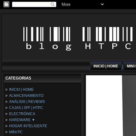
INICIO | HOME
MINI
CATEGORIAS
INICIO | HOME
ALMACENAMIENTO
ANÁLISIS | REVIEWS
CAJAS | SFF | HTPC
ELECTRÓNICA
HARDWARE ▼
HOGAR INTELIGENTE
Fuentes de Alimentación
MINI PC
Memória RAM